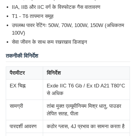
IIA, IIB और IIC वर्ग के विस्फोटक गैस वातावरण
T1 - T6 तापमान समूह
उपलब्ध पावर रेटिंगः 50W, 70W, 100W, 150W (अधिकतम
100V)
सेवा जीवन के साथ कम रखरखाव डिजाइन
तकनीकी विनिर्देश
पैरामीटर
विनिर्देश
EX चिह्न
Exde IIC T6 Gb / Ex tD A21 T80°C
से अधिक
होम
सामग्री
तांबा मुक्त एल्यूमीनियम मिश्र धातु, पाउडर
लेपित सतह, पीला
उत्पाद
पारदर्शी आवरण
कठोर ग्लास, 4J प्रभाव का सामना करता है
हमारे बारे में