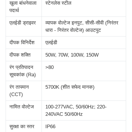
खुला बांधनेवाला
स्टेनलेस स्टील
पदार्थ
फैक्टरी यात्रा
एलईडी ड्राइवर
व्यापक वोल्टेज इनपुट, सीसी-सीवी (निरंतर
धारा - निरंतर वोल्टेज) आउटपुट
गुणवत्ता नियंत्रण
दीपक विनिर्देश
एलईडी
हमसे संपर्क करें
दीपक शक्ति
50W, 70W, 100W, 150W
रंग प्रतिपादन
>80
एक बोली का अनुरोध
सूचकांक (Ra)
रंग तापमान
5700K (शीत सफेद मानक)
विस्फोट प्रूफ प्रकाश
(CCT)
नामित वोल्टेज
100-277VAC, 50/60Hz; 220-
विस्फोट रोधी अलार्म लाइट
240VAC 50/60Hz
सुरक्षा का स्तर
IP66
विस्फोट रोधी पंखा