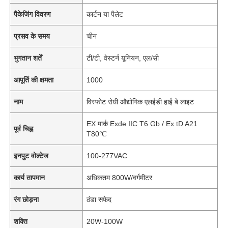
पैकेजिंग विवरण
कार्टन या पैलेट
प्रसव के समय
चीन
भुगतान शर्तें
टी/टी, वेस्टर्न यूनियन, एल/सी
आपूर्ति की क्षमता
1000
नाम
विस्फोट रोधी औद्योगिक एलईडी हाई बे लाइट
EX मार्क Exde IIC T6 Gb / Ex tD A21
पूर्व चिह्न
T80℃
इनपुट वोल्टेज
100-277VAC
कार्य तापमान
अधिकतम 800W/वर्गमीटर
रंग छोड़ना
ठंडा सफेद
शक्ति
20W-100W