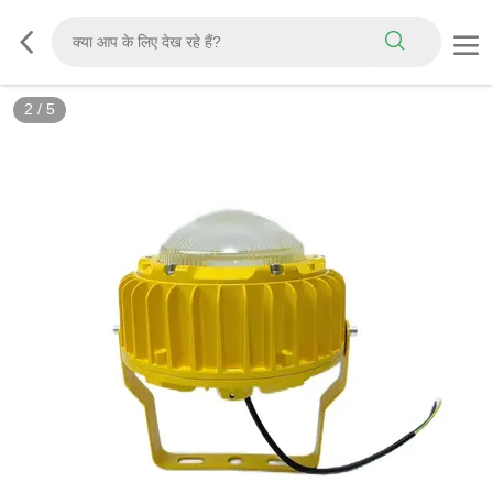
2
/
5