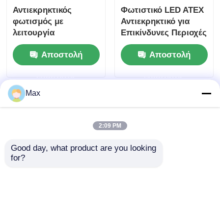
Αντιεκρηκτικός
Φωτιστικό LED ATEX
φωτισμός με
Αντιεκρηκτικό για
λειτουργία
Επικίνδυνες Περιοχές
προστασίας IP66 για
Ζώνης 1 & Ζώνης 2
Αποστολή
Αποστολή
επικίνδυνες περιοχές
ερώτησης
ερώτησης
Max
2:09 PM
Good day, what product are you looking 
for?
Αντιεκρηκτικό
Εκρηκτικό Φωτιστικό
Φωτιστικό LED με
LED ∙
Ατσάλινο Τζάμι και
Αντιδιαβρωτική