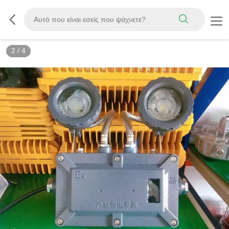
2
/
4