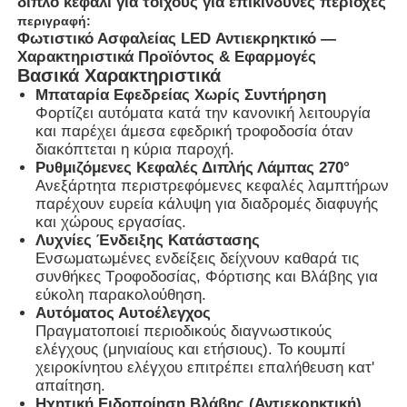
διπλό κεφάλι για τοίχους για επικίνδυνες περιοχές
περιγραφή:
Φωτιστικό Ασφαλείας LED Αντιεκρηκτικό —
Χαρακτηριστικά Προϊόντος & Εφαρμογές
Βασικά Χαρακτηριστικά
Μπαταρία Εφεδρείας Χωρίς Συντήρηση
Φορτίζει αυτόματα κατά την κανονική λειτουργία
και παρέχει άμεσα εφεδρική τροφοδοσία όταν
διακόπτεται η κύρια παροχή.
Ρυθμιζόμενες Κεφαλές Διπλής Λάμπας 270°
Ανεξάρτητα περιστρεφόμενες κεφαλές λαμπτήρων
παρέχουν ευρεία κάλυψη για διαδρομές διαφυγής
και χώρους εργασίας.
Λυχνίες Ένδειξης Κατάστασης
Ενσωματωμένες ενδείξεις δείχνουν καθαρά τις
συνθήκες Τροφοδοσίας, Φόρτισης και Βλάβης για
Αρχική Σελίδα
εύκολη παρακολούθηση.
Αυτόματος Αυτοέλεγχος
Πραγματοποιεί περιοδικούς διαγνωστικούς
Προϊόντα
ελέγχους (μηνιαίους και ετήσιους). Το κουμπί
χειροκίνητου ελέγχου επιτρέπει επαλήθευση κατ'
απαίτηση.
Σχετικά με εμάς
Ηχητική Ειδοποίηση Βλάβης (Αντιεκρηκτική)