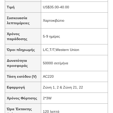
Τιμή
US$35.00-40.00
Συσκευασία
Χαρτοκιβώτιο
λεπτομέρειες
Χρόνος
5-9 ημέρες
παράδοσης
Όροι πληρωμής
L/C,T/T,Western Union
Δυνατότητα
50000 σετ/μήνα
προσφοράς
Τάση εισόδου (V)
AC220
Εφαρμογή
Ζώνη 1, 2 & Ζώνη 21, 22
Χρόνος Φόρτισης
2*3W
Ώρα Έκτακτης
120 λεπτά