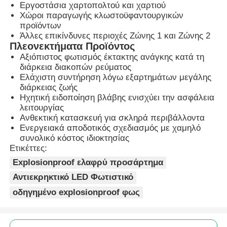
Εργοστάσια χαρτοπολτού και χαρτιού
Χώροι παραγωγής κλωστοϋφαντουργικών
προϊόντων
Πυροσβεστικό κουτί
Άλλες επικίνδυνες περιοχές Ζώνης 1 και Ζώνης 2
Πλεονεκτήματα Προϊόντος
Αξιόπιστος φωτισμός έκτακτης ανάγκης κατά τη
αντιεκρηκτικός διακόπτης
διάρκεια διακοπών ρεύματος
Ελάχιστη συντήρηση λόγω εξαρτημάτων μεγάλης
διάρκειας ζωής
Πυροσβεστικά αδένες καλωδίων
Ηχητική ειδοποίηση βλάβης ενισχύει την ασφάλεια
λειτουργίας
Ανθεκτική κατασκευή για σκληρά περιβάλλοντα
explosionproof βούλωμα και υποδοχή
Ενεργειακά αποδοτικός σχεδιασμός με χαμηλό
συνολικό κόστος ιδιοκτησίας
Ετικέττες:
Explosionproof ελαφρύ προσάρτημα
Αντιεκρηκτικό LED Φωτιστικό
οδηγημένο explosionproof φως