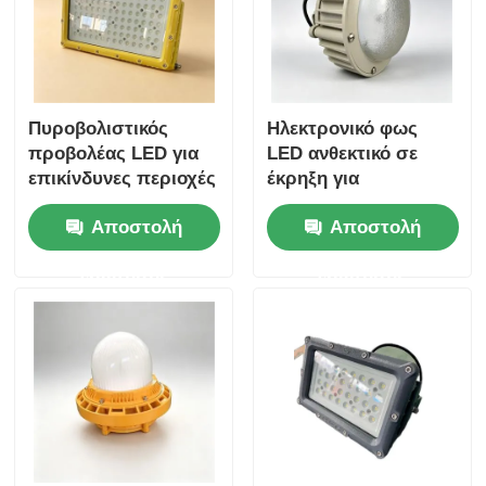
Πυροβολιστικός
Ηλεκτρονικό φως
προβολέας LED για
LED ανθεκτικό σε
επικίνδυνες περιοχές
έκρηξη για
με ανθεκτική
επικίνδυνες περιοχές
Αποστολή
Αποστολή
κατασκευή
με προστασία IP66
και είσοδο ευρείας
ερώτησης
ερώτησης
τάσης 100-277VAC