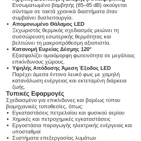
Ενσωματωμένο βομβητής (65–85 dB) ακούγεται
σύντομα σε τακτά χρονικά διαστήματα όταν
συμβαίνει δυσλειτουργία.
Γύρος εργοστασίων
Απομονωμένο Θάλαμος LED
Ξεχωριστός θερμικός σχεδιασμός μειώνει τη
συσσώρευση εσωτερικής θερμότητας και
Ποιοτικός έλεγχος
βελτιώνει τη μακροπρόθεσμη αξιοπιστία.
Κατανομή Ευρείας Δέσμης 120°
Εξασφαλίζει ομοιόμορφη φωτεινότητα σε μεγάλους
επαφή
επικίνδυνους χώρους.
Υψηλής Απόδοσης Άμεση Έξοδος LED
Παρέχει άμεσα έντονο λευκό φως με χαμηλή
Ζητήστε ένα απόσπασμα
κατανάλωση ενέργειας και εκτεταμένη διάρκεια
ζωής.
Τυπικές Εφαρμογές
Explosionproof φωτισμός
Σχεδιασμένο για επικίνδυνες και βαρέως τύπου
βιομηχανικές τοποθεσίες, όπως:
Εγκαταστάσεις πετρελαίου και φυσικού αερίου
Explosionproof φως συναγερμών
Χημικές και πετροχημικές εγκαταστάσεις
Εργοστάσια παραγωγής ηλεκτρικής ενέργειας και
υποσταθμοί
ανεμιστήρας με προστασία από έκρηξη
Συστήματα επεξεργασίας λυμάτων