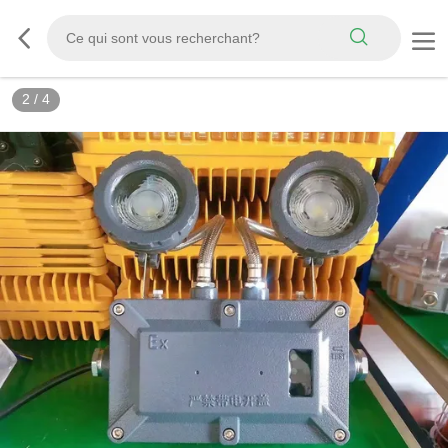
2
/
4