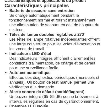
Caractéristiques et applications du produit
Caractéristiques principales
Batterie de secours sans entretien
Se charge automatiquement pendant le
fonctionnement normal et fournit instantanément
une alimentation de secours en cas de coupure du
secteur.
Têtes de lampe doubles réglables à 270°
Les têtes de lampe rotatives indépendantes offrent
une large couverture pour les voies d'évacuation et
les zones de travail.
Indicateurs LED d'état
Des indicateurs intégrés affichent clairement les
conditions d'alimentation, de charge et de défaut
pour une surveillance facile.
Autotest automatique
Aperçu
Effectue des diagnostics périodiques (mensuels et
annuels). Un bouton de test manuel permet une
vérification à la demande.
Produits
Alerte sonore de défaut (antidéflagrant)
Un buzzer intégré (65–85 dB) sonne brièvement à
intervalles réguliers en cas de dysfonctionnement.
A propos de nous
Chambre LED isolée