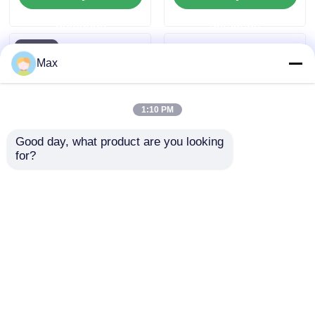
demande
demande
Max
1:10 PM
Good day, what product are you looking 
for?
Lampe LED
L'éclairage à LED
antidéflagrante avec
résistant à l'explosion
verre trempé et
anticorrosion pour
envoyer une
envoyer une
zones industrielles
dangereuses
demande
demande
Aperçu
Au sujet de nous
Contactez-nous
Desktop Site