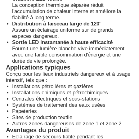
La conception thermique séparée réduit
l'accumulation de chaleur interne et améliore la
fiabilité à long terme.
Visite d'usine
Distribution à faisceau large de 120°
Assure un éclairage uniforme sur de grands
espaces dangereux.
Contrôle de la qualité
Sortie LED instantanée à haute efficacité
Fournit une lumière blanche vive immédiatement
avec une faible consommation d'énergie et une
Contact
durée de vie prolongée.
Applications typiques
Conçu pour les lieux industriels dangereux et à usage
Demande de soumission
intensif, tels que :
Installations pétrolières et gazières
Installations chimiques et pétrochimiques
Éclairage anti-déflagrant
Centrales électriques et sous-stations
Systèmes de traitement des eaux usées
Papeteries
Lumière anti-déflagrante d'alarme
Sites de production textile
Autres zones dangereuses de zone 1 et zone 2
Avantages du produit
ventilateur antidéflagrant
Éclairage de secours fiable pendant les