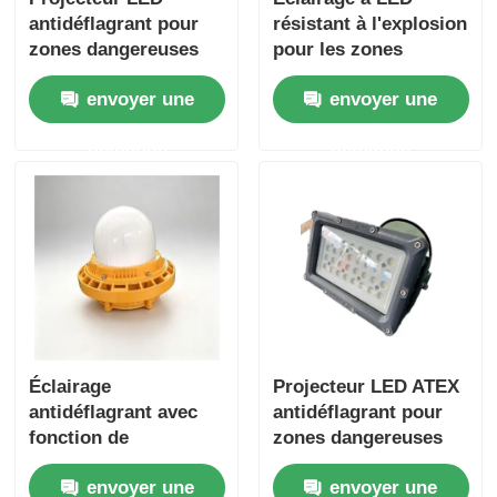
antidéflagrant pour
résistant à l'explosion
zones dangereuses
pour les zones
avec construction
dangereuses avec
envoyer une
envoyer une
durable
protection IP66 et
entrée haute tension
demande
demande
100-277VAC
Éclairage
Projecteur LED ATEX
antidéflagrant avec
antidéflagrant pour
fonction de
zones dangereuses
protection IP66 pour
Zone 1 et Zone 2
envoyer une
envoyer une
zones dangereuses