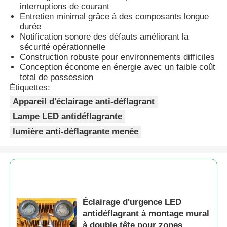
interruptions de courant
Entretien minimal grâce à des composants longue
durée
Boîte anti-explosion
Notification sonore des défauts améliorant la
sécurité opérationnelle
Construction robuste pour environnements difficiles
interrupteur antidéflagrant
Conception économe en énergie avec un faible coût
total de possession
Étiquettes:
Glandes de câbles à l'épreuve des explosions
Appareil d'éclairage anti-déflagrant
Lampe LED antidéflagrante
prise et prise anti-déflagrantes
lumière anti-déflagrante menée
Éclairage d'urgence LED
antidéflagrant à montage mural
à double tête pour zones