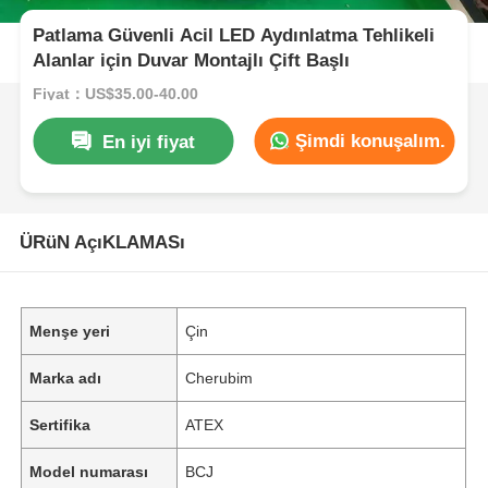
Patlama Güvenli Acil LED Aydınlatma Tehlikeli
Alanlar için Duvar Montajlı Çift Başlı
Fiyat：US$35.00-40.00
Şimdi konuşalım.
En iyi fiyat
ÜRüN AçıKLAMASı
Menşe yeri
Çin
Marka adı
Cherubim
Sertifika
ATEX
Model numarası
BCJ