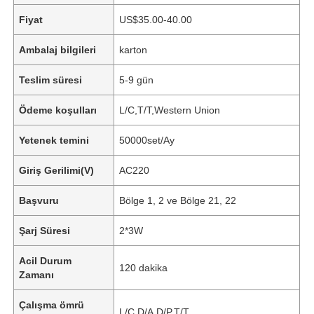
Fiyat
US$35.00-40.00
Ambalaj bilgileri
karton
Teslim süresi
5-9 gün
Ödeme koşulları
L/C,T/T,Western Union
Yetenek temini
50000set/Ay
Giriş Gerilimi(V)
AC220
Başvuru
Bölge 1, 2 ve Bölge 21, 22
Şarj Süresi
2*3W
Acil Durum
120 dakika
Zamanı
Çalışma ömrü
L/C,D/A,D/P,T/T