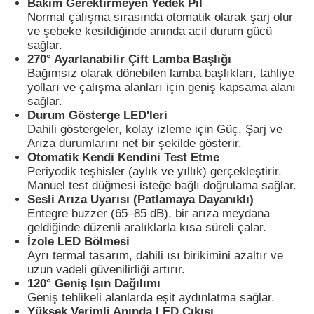
Bakım Gerektirmeyen Yedek Pil
Normal çalışma sırasında otomatik olarak şarj olur
ve şebeke kesildiğinde anında acil durum gücü
sağlar.
270° Ayarlanabilir Çift Lamba Başlığı
Bağımsız olarak dönebilen lamba başlıkları, tahliye
yolları ve çalışma alanları için geniş kapsama alanı
sağlar.
Durum Gösterge LED'leri
Dahili göstergeler, kolay izleme için Güç, Şarj ve
Arıza durumlarını net bir şekilde gösterir.
Otomatik Kendi Kendini Test Etme
Periyodik teşhisler (aylık ve yıllık) gerçekleştirir.
Manuel test düğmesi isteğe bağlı doğrulama sağlar.
Sesli Arıza Uyarısı (Patlamaya Dayanıklı)
Entegre buzzer (65–85 dB), bir arıza meydana
Ana sayfa
geldiğinde düzenli aralıklarla kısa süreli çalar.
İzole LED Bölmesi
Ayrı termal tasarım, dahili ısı birikimini azaltır ve
Ürünler
uzun vadeli güvenilirliği artırır.
120° Geniş Işın Dağılımı
Geniş tehlikeli alanlarda eşit aydınlatma sağlar.
Hakkımızda
Yüksek Verimli Anında LED Çıkışı