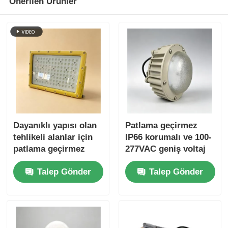
Önerilen Ürünler
Dayanıklı yapısı olan
Patlama geçirmez
tehlikeli alanlar için
IP66 korumalı ve 100-
patlama geçirmez
277VAC geniş voltaj
LED floodlight
girişi ile tehlikeli
Talep Gönder
Talep Gönder
alanlar için LED
lamba