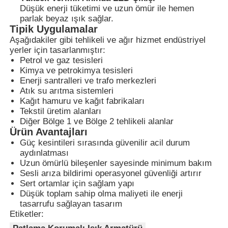
Düşük enerji tüketimi ve uzun ömür ile hemen
parlak beyaz ışık sağlar.
Tipik Uygulamalar
Fabrika turu
Aşağıdakiler gibi tehlikeli ve ağır hizmet endüstriyel
yerler için tasarlanmıştır:
Petrol ve gaz tesisleri
Kalite kontrol
Kimya ve petrokimya tesisleri
Enerji santralleri ve trafo merkezleri
Atık su arıtma sistemleri
Bize ulaşın
Kağıt hamuru ve kağıt fabrikaları
Tekstil üretim alanları
Diğer Bölge 1 ve Bölge 2 tehlikeli alanlar
Teklif isteği
Ürün Avantajları
Güç kesintileri sırasında güvenilir acil durum
aydınlatması
Patlama Korumalı Aydınlatma
Uzun ömürlü bileşenler sayesinde minimum bakım
Sesli arıza bildirimi operasyonel güvenliği artırır
Sert ortamlar için sağlam yapı
Patlamaya Dayanıklı Alarm Işığı
Düşük toplam sahip olma maliyeti ile enerji
tasarrufu sağlayan tasarım
Etiketler:
patlamaya dayanıklı fan