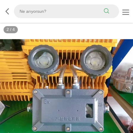
2
/
4