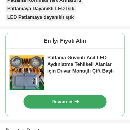
Patlama Korumalı Işık Armatürü
Patlamaya Dayanıklı LED Işık
Patlamaya Dayanıklı Kutu
LED Patlamaya dayanıklı ışık
patlamaya dayanıklı anahtar
En İyi Fiyatı Alın
Patlama geçirmez kablo bezleri
Patlama Güvenli Acil LED
Aydınlatma Tehlikeli Alanlar
patlamaya dayanıklı fiş ve priz
için Duvar Montajlı Çift Başlı
Devam et