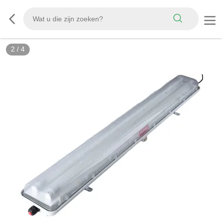
3
/
4