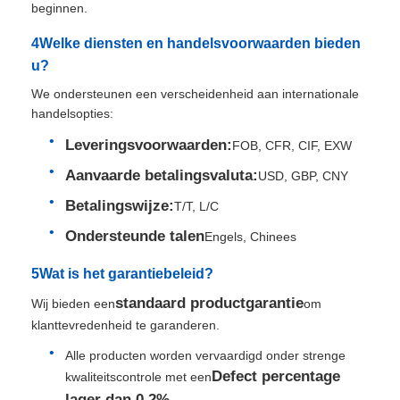
beginnen.
4Welke diensten en handelsvoorwaarden bieden
u?
We ondersteunen een verscheidenheid aan internationale
handelsopties:
Leveringsvoorwaarden:
FOB, CFR, CIF, EXW
Aanvaarde betalingsvaluta:
USD, GBP, CNY
Betalingswijze:
T/T, L/C
Ondersteunde talen
Engels, Chinees
5Wat is het garantiebeleid?
standaard productgarantie
Wij bieden een
om
klanttevredenheid te garanderen.
Alle producten worden vervaardigd onder strenge
Defect percentage
kwaliteitscontrole met een
lager dan 0,2%
.