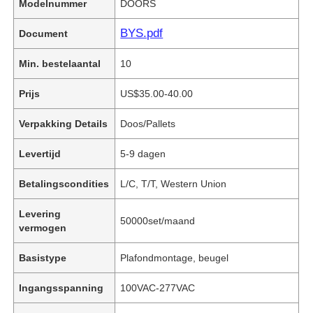
Modelnummer
DOORS
BYS.pdf
Document
Min. bestelaantal
10
Prijs
US$35.00-40.00
Verpakking Details
Doos/Pallets
Levertijd
5-9 dagen
Betalingscondities
L/C, T/T, Western Union
Levering
50000set/maand
vermogen
Basistype
Plafondmontage, beugel
Ingangsspanning
100VAC-277VAC