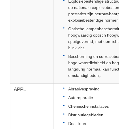
Explosiebestendige structuur:on
de nationale explosiebestendige
prestaties zijn betrouwbaar,volle
explosiebestendige normen en on
Optische lampenbescherming: De
hoogwaardig optisch hoogwaardig 
spuitgevormd, met een lichtdoorl
blinklicht.
Bescherming en corrosiebestendi
hoge waterdichtheid en hoge sto
langdurig normaal kan functionere
omstandigheden;.
APPL
Abrasivespraying
Autoreparatie
Chemische installaties
Distributiegebieden
Destilleurs