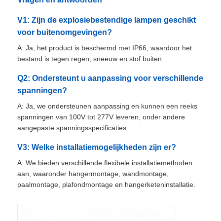
V1: Zijn de explosiebestendige lampen geschikt
Explosieveilige Doos
voor buitenomgevingen?
A: Ja, het product is beschermd met IP66, waardoor het
explosieveilige schakelaar
bestand is tegen regen, sneeuw en stof buiten.
Q2: Ondersteunt u aanpassing voor verschillende
Explosiebestendige kabelklieren
spanningen?
A: Ja, we ondersteunen aanpassing en kunnen een reeks
spanningen van 100V tot 277V leveren, onder andere
explosiebestendige stop en contactdoos
aangepaste spanningsspecificaties.
V3: Welke installatiemogelijkheden zijn er?
A: We bieden verschillende flexibele installatiemethoden
aan, waaronder hangermontage, wandmontage,
paalmontage, plafondmontage en hangerketeninstallatie.