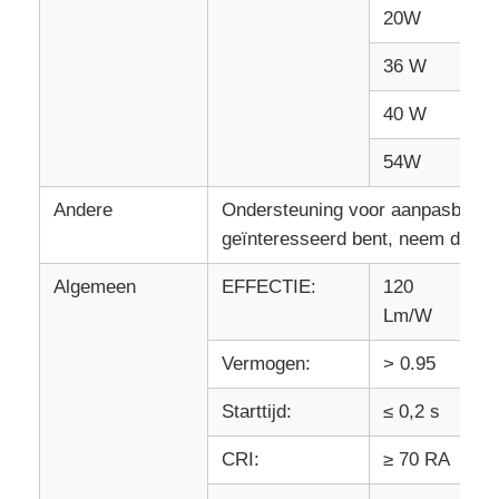
20W
2
36 W
4
40 W
4
54W
6
Andere
Ondersteuning voor aanpasbare wa
geïnteresseerd bent, neem dan c
Algemeen
EFFECTIE:
120
IP
Lm/W
Vermogen:
> 0.95
An
Starttijd:
≤ 0,2 s
Ga
CRI:
≥ 70 RA
W