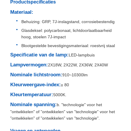
Productspecificaties
Materiaal:
Fabrieksreis
Behuizing: GRP, 7J-inslagstand, corrosiebestendig
Glasdeksel: polycarbonaat, lichtdoorlaatbaarheid
Kwaliteitscontrole
hoog, stoelen 7J-impact
Blootgestelde bevestigingsmateriaal: roestvrij staal
Contacteer ons
Specificatie van de lamp:
LED-lampbuis
Lampvermogen:
2X18W, 2X22W, 2X36W, 2X40W
Vraag een offerte aan
Nominale lichtstroom:
910~10300lm
Kleurweergave-index:
≥ 80
Explosiebestendige Verlichting
Kleurtemperatuur:
5000K.
Nominale spanning:
b. "technologie" voor het
Explosiebestendig Alarmlicht
"ontwikkelen" of "ontwikkelen" van "technologie" voor het
"ontwikkelen" of "ontwikkelen" van "technologie".
explosieveilige ventilator
Vragen en antwoorden