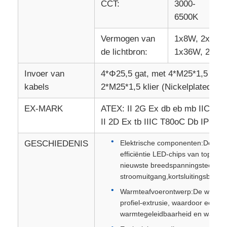
CCT:
3000-
Vo
6500K
Vermogen van
1x8W, 2x8W,
de lichtbron:
1x36W, 2x36W
Invoer van
4*Φ25,5 gat, met 4*M25*1,5 stek
kabels
2*M25*1,5 klier (Nickelplated me
EX-MARK
ATEX: II 2G Ex db eb mb IIC T6
II 2D Ex tb IIIC T80oC Db IP66
GESCHIEDENIS
Elektrische componenten:De lich
efficiëntie LED-chips van topmer
nieuwste breedspanningstechnol
stroomuitgang,kortsluitingsbesc
Warmteafvoerontwerp:De warmte
profiel-extrusie, waardoor een c
warmtegeleidbaarheid en warmte