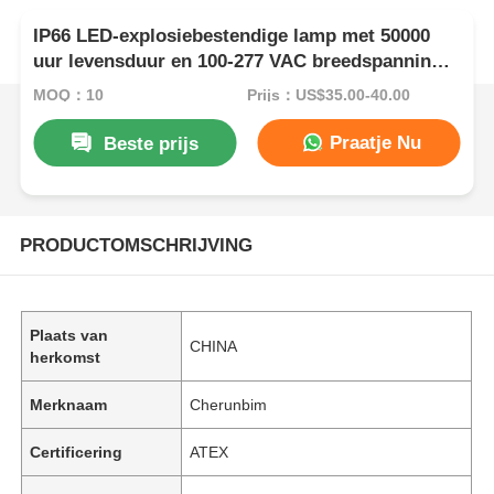
IP66 LED-explosiebestendige lamp met 50000
uur levensduur en 100-277 VAC breedspanning
voor gevaarlijke gebieden
MOQ：10
Prijs：US$35.00-40.00
Praatje Nu
Beste prijs
PRODUCTOMSCHRIJVING
Plaats van
CHINA
herkomst
Merknaam
Cherunbim
Certificering
ATEX