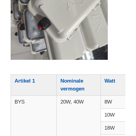
Artikel 1
Nominale
Watt
L
vermogen
BYS
20W, 40W
8W
9
10W
1
18W
2