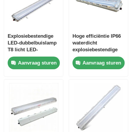
Explosiebestendige
Hoge efficiëntie IP66
LED-dubbelbuislamp
waterdicht
T8 licht LED-
explosiebestendige
fluorescerende
LED-lamp met 50000
Aanvraag sturen
Aanvraag sturen
buislamp
uur levensduur en
corrosiebestendig
ontwerp