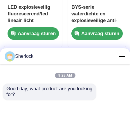
LED explosieveilig
BYS-serie
fluorescerend/led
waterdichte en
lineair licht
explosieveilige anti-
corrosie
Aanvraag sturen
Aanvraag sturen
fluorescerende / LED-
lamp
Sherlock
9:28 AM
Good day, what product are you looking 
for?
Plastic deksel plafond
Explosiebestendige
4FT LED
LED-voorlichten voor
explosieveilige TL-
gevaarlijke gebieden
buis licht / led-lamp
met duurzame