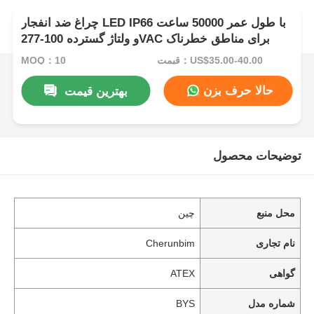
چراغ ضد انفجار LED IP66 با طول عمر 50000 ساعت
و ولتاژ گسترده 100-277VAC برای مناطق خطرناک
قیمت：US$35.00-40.00
MOQ：10
حالا حرف بزن
بهترین قیمت
توضیحات محصول
محل منبع
چین
نام تجاری
Cherunbim
گواهی
ATEX
شماره مدل
BYS