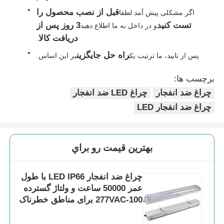
قبل از نصب محصول را
اگر مشکلی پیش آمد لطفا
تست کنید
3 روز پس از
و در داخل به ما اطلاع دهید
دریافت کالا
.
راه حل جایگزین
پس از تایید، ما ترتیب یک
بر این اساس.
برچسب ها:
چراغ ضد انفجار
چراغ LED ضد انفجار
چراغ ضد انفجار LED
بهترين قيمت رو براي
چراغ ضد انفجار LED IP66 با طول
عمر 50000 ساعت و ولتاژ گسترده
100-277VAC برای مناطق خطرناک