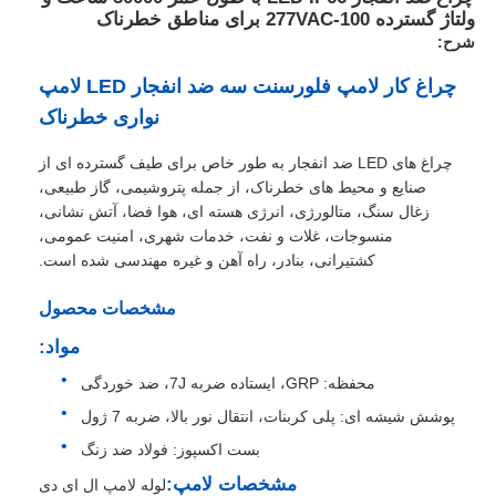
ولتاژ گسترده 100-277VAC برای مناطق خطرناک
شرح:
چراغ کار لامپ فلورسنت سه ضد انفجار LED لامپ
نواری خطرناک
چراغ های LED ضد انفجار به طور خاص برای طیف گسترده ای از
صنایع و محیط های خطرناک، از جمله پتروشیمی، گاز طبیعی،
زغال سنگ، متالورژی، انرژی هسته ای، هوا فضا، آتش نشانی،
منسوجات، غلات و نفت، خدمات شهری، امنیت عمومی،
کشتیرانی، بنادر، راه آهن و غیره مهندسی شده است.
مشخصات محصول
مواد:
خانه
محفظه: GRP، ایستاده ضربه 7J، ضد خوردگی
پوشش شیشه ای: پلی کربنات، انتقال نور بالا، ضربه 7 ژول
محصولات
بست اکسپوز: فولاد ضد زنگ
مشخصات لامپ:
لوله لامپ ال ای دی
دربارهی ما