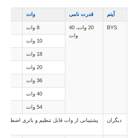
آیتم
قدرت نامی
وات
BYS
20 وات، 40
8 وات
960 میلی م
وات
10 وات
18 وات
2160 میلی مت
20 وات
36 وات
4320 میلی مت
40 وات
54 وات
دیگران
پشتیبانی از وات قابل تنظیم و باتری اضطراری. 