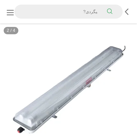
2
/
4