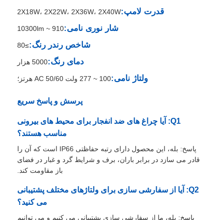
قدرت لامپ:
2X18W، 2X22W، 2X36W، 2X40W
شار نوری نامی:
کارخانه تور
910 ~ 10300lm
شاخص رندر رنگ:
≥80
کنترل کیفیت
دمای رنگ:
5000 هزار
ولتاژ نامی:
100 ~ 277 ولت AC 50/60 هرتز؛
تماس با ما
پرسش و پاسخ سریع
Q1: آیا چراغ های ضد انفجار برای محیط های بیرونی
درخواست نقل قول
مناسب هستند؟
پاسخ: بله، این محصول دارای رتبه حفاظتی IP66 است که آن را
روشنایی اثبات انفجار
قادر می سازد در برابر باران، برف و شرایط گرد و غبار در فضای
باز مقاومت کند.
چراغ هشدار ضد انفجار
Q2: آیا از سفارشی سازی برای ولتاژهای مختلف پشتیبانی
می کنید؟
فن ضد انفجار
پاسخ: بله، ما از سفارشی سازی پشتیبانی می کنیم و می توانیم