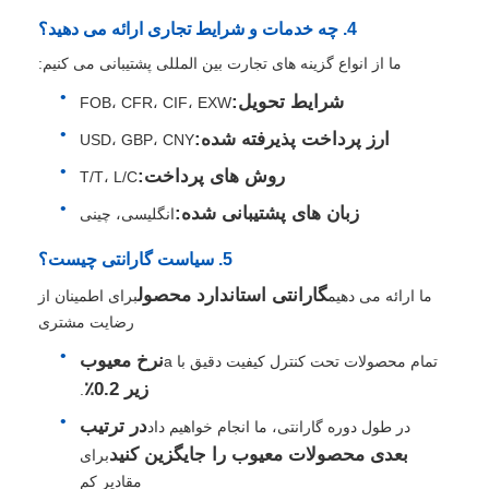
4. چه خدمات و شرایط تجاری ارائه می دهید؟
ما از انواع گزینه های تجارت بین المللی پشتیبانی می کنیم:
شرایط تحویل:
FOB، CFR، CIF، EXW
ارز پرداخت پذیرفته شده:
USD، GBP، CNY
روش های پرداخت:
T/T، L/C
زبان های پشتیبانی شده:
انگلیسی، چینی
5. سیاست گارانتی چیست؟
گارانتی استاندارد محصول
ما ارائه می دهیم
برای اطمینان از
رضایت مشتری
نرخ معیوب
تمام محصولات تحت کنترل کیفیت دقیق با a
زیر 0.2٪
.
در ترتیب
در طول دوره گارانتی، ما انجام خواهیم داد
بعدی محصولات معیوب را جایگزین کنید
برای
مقادیر کم