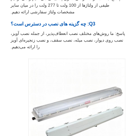
طیفی از ولتاژها از 100 ولت تا 277 ولت را در میان سایر
مشخصات ولتاژ سفارشی ارائه دهیم.
جعبه ضد انفجار
Q3: چه گزینه های نصب در دسترس است؟
پاسخ: ما روش‌های مختلف نصب انعطاف‌پذیر، از جمله نصب آویز،
سوئیچ ضد انفجار
نصب روی دیوار، نصب میله، نصب سقف، و نصب زنجیره‌ای آویز
را ارائه می‌دهیم.
غدد کابل ضد انفجار
دوشاخه و پریز ضد انفجار