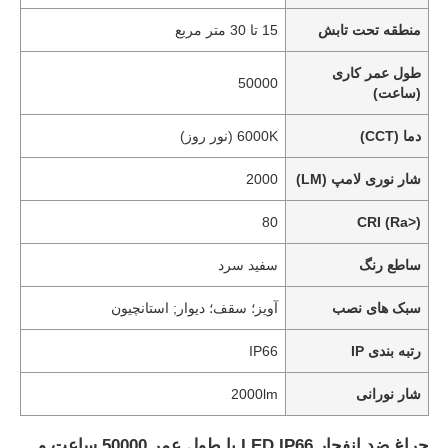
منطقه تحت تابش
15 تا 30 متر مربع
طول عمر کاری
50000
(ساعت)
دما (CCT)
6000K (نور روز)
شار نوری لامپ (LM)
2000
80
CRI (Ra>)
ساطع رنگ
سفید سرد
سبک های نصب
آویز؛ سقف؛ دیوار; استانچیون
رتبه بندی IP
IP66
شار نورانی
2000lm
چراغ ضد انفجار LED IP66 با طول عمر 50000 ساعت و