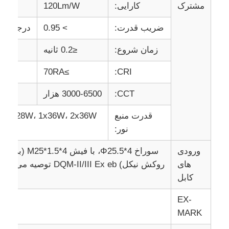
مشترک
کارایی:
120Lm/W
ضریب قدرت:
> 0.95
درجه ضد
زمان شروع:
≤0.2 ثانیه
CRI:
≥70RA
د
CCT:
3000-6500 هزار
قدرت منبع
نور:
ورودی
های
روکش نیکل) DQM-II/III Ex eb توصیه می شود، مناسب برای کابل Φ12.5~Φ20.5mm
کابل
EX-
MARK