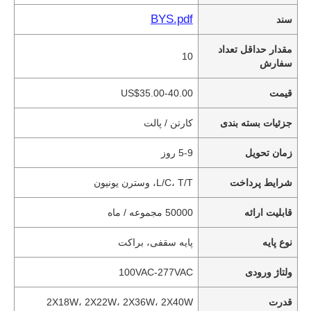
BYS.pdf
سند
مقدار حداقل تعداد
10
سفارش
قیمت
US$35.00-40.00
جزئیات بسته بندی
کارتن / پالت
زمان تحویل
5-9 روز
شرایط پرداخت
L/C، T/T، وسترن یونیون
قابلیت ارائه
50000 مجموعه / ماه
نوع پایه
پایه سقفی، براکت
ولتاژ ورودی
100VAC-277VAC
قدرت
2X18W، 2X22W، 2X36W، 2X40W