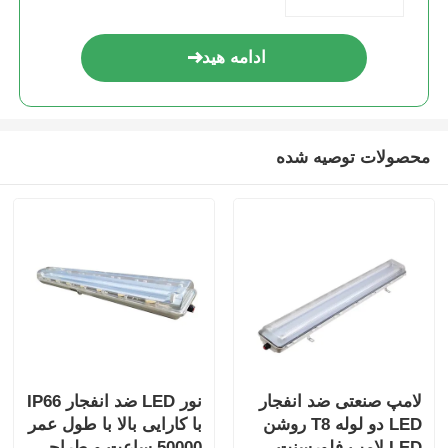
ادامه هید
محصولات توصیه شده
لامپ صنعتی ضد انفجار
نور LED ضد انفجار IP66
LED دو لوله T8 روشن
با کارایی بالا با طول عمر
LED لامپ فلورسنت
50000 ساعت و طراحی