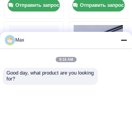
Отправить запрос
Отправить запрос
искробезопасные, с
Никелевая
резиновым
металлическая
уплотнением
огнеупорная
Max
9:16 AM
Good day, what product are you looking 
for?
Взрывозащищенный
Гибкий
латунный
взрывозащищенный
кабельный ввод
нержавеющий
G1/2" / M20 с
гофрошланг для
Отправить запрос
Отправить запрос
короткой резьбой 8
опасных зон 1/2"
мм IP66
3/4" 1" 1-1/4"