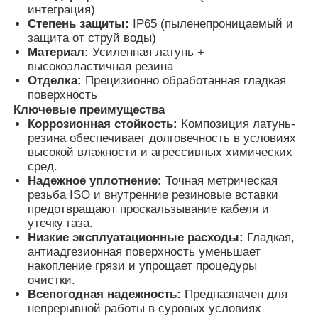
интеграция)
Степень защиты:
IP65 (пыленепроницаемый и
защита от струй воды)
Наша фабрика
Материал:
Усиленная латунь +
высокоэластичная резина
Отделка:
Прецизионно обработанная гладкая
контроль качества
поверхность
Ключевые преимущества
Коррозионная стойкость:
Композиция латунь-
контактные данные
резина обеспечивает долговечность в условиях
высокой влажности и агрессивных химических
сред.
Отправить запрос
Надежное уплотнение:
Точная метрическая
резьба ISO и внутренние резиновые вставки
предотвращают проскальзывание кабеля и
Взрывозащищенное освещение
утечку газа.
Низкие эксплуатационные расходы:
Гладкая,
антиадгезионная поверхность уменьшает
накопление грязи и упрощает процедуры
Взрывозащищенный свет сигнала тревоги
очистки.
Всепогодная надежность:
Предназначен для
непрерывной работы в суровых условиях
взрывозащищенный вентилятор