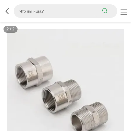
2
/
2