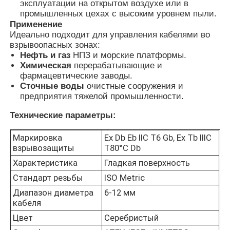
эксплуатации на открытом воздухе или в
промышленных цехах с высоким уровнем пыли.
Применение
Коробка, защищенная от взрывов
Идеально подходит для управления кабелями во
взрывоопасных зонах:
Нефть и газ
НПЗ и морские платформы.
взрывозащищенный переключатель
Химическая
перерабатывающие и
фармацевтические заводы.
Сточные воды
очистные сооружения и
Взрывостойкие кабельные железы
предприятия тяжелой промышленности.
Технические параметры:
взрывозащищенные штепсельная вилка и гнездо
Маркировка
Ex Db Eb IIC T6 Gb, Ex Tb IIIC
взрывозащиты
T80°C Db
Характеристика
Гладкая поверхность
Стандарт резьбы
ISO Metric
Диапазон диаметра
6-12 мм
кабеля
Цвет
Серебристый