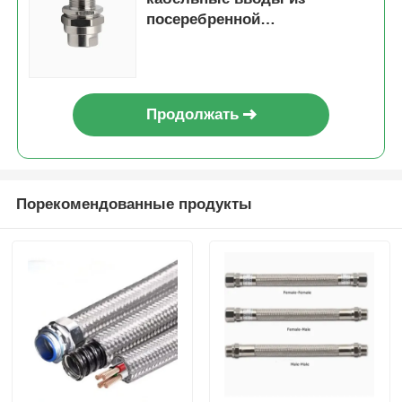
посеребренной
никелированной латуни 6-12
мм Ex db IIC T6 Gb IP66
Продолжать
Порекомендованные продукты