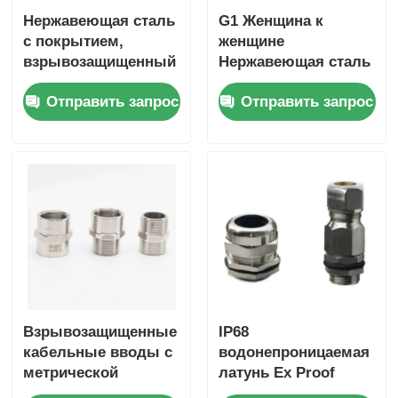
Нержавеющая сталь
G1 Женщина к
с покрытием,
женщине
взрывозащищенный
Нержавеющая сталь
гибкий
взрывостойкая
Отправить запрос
Отправить запрос
кабелепровод 1/2"
гибкая
для опасных зон
металлическая
провода 180 см
Взрывозащищенные
IP68
кабельные вводы с
водонепроницаемая
метрической
латунь Ex Proof
резьбой ISO,
кабельная железа