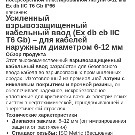
Ex db IIC T6 Gb IP66
описание:
Усиленный
взрывозащищенный
кабельный ввод (Ex db eb IIC
T6 Gb) – для кабелей
наружным диаметром 6-12 мм
Обзор продукта
Этот высококачественный
взрывозащищенный
кабельный ввод
разработан для безопасного
ввода кабеля во взрывоопасных промышленных
средах.
Изготовленный из премиальной
латуни с
никелевым покрытием и прочной резины
, он
обеспечивает надежное, искробезопасное
Главная страница
уплотнение для критически важных электрических
систем в нефтехимической, горнодобывающей и
энергетической отраслях.
Продукция
Технические характеристики
Диапазон зажима:
6–12 мм (оптимизированная
защита от растяжения)
Стандарт резьбы:
ISO Metric (бесшовная
О Компании