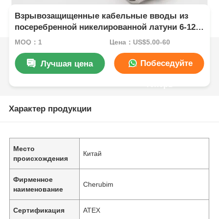
Взрывозащищенные кабельные вводы из
посеребренной никелированной латуни 6-12
мм Ex db IIC T6 Gb IP66
MOQ：1
Цена：US$5.00-60
Побеседуйте
Лучшая цена
теперь
Характер продукции
Место
Китай
происхождения
Фирменное
Cherubim
наименование
Сертификация
ATEX