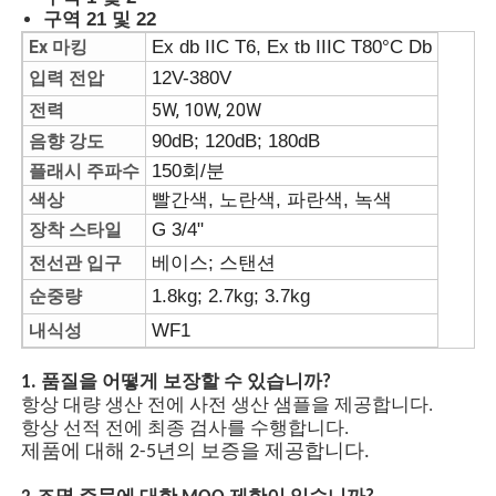
구역 21 및 22
Ex 마킹
Ex db IIC T6, Ex tb IIIC T80°C Db
공장 투어
입력 전압
12V-380V
전력
5W, 10W, 20W
품질 관리
음향 강도
90dB; 120dB; 180dB
플래시 주파수
150회/분
색상
빨간색, 노란색, 파란색, 녹색
연락처
장착 스타일
G 3/4"
전선관 입구
베이스; 스탠션
견적 요청
순중량
1.8kg; 2.7kg; 3.7kg
내식성
WF1
방폭 조명
1. 품질을 어떻게 보장할 수 있습니까?
항상 대량 생산 전에 사전 생산 샘플을 제공합니다.
방폭 경보 광
항상 선적 전에 최종 검사를 수행합니다.
제품에 대해 2-5년의 보증을 제공합니다.
폭발 방지 팬