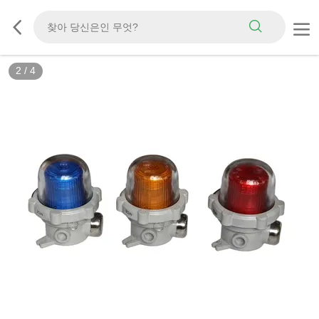
2
/
4