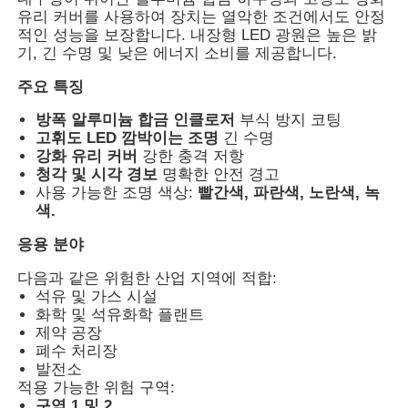
유리 커버를 사용하여 장치는 열악한 조건에서도 안정
적인 성능을 보장합니다. 내장형 LED 광원은 높은 밝
기, 긴 수명 및 낮은 에너지 소비를 제공합니다.
주요 특징
방폭 알루미늄 합금 인클로저
부식 방지 코팅
고휘도 LED 깜박이는 조명
긴 수명
강화 유리 커버
강한 충격 저항
청각 및 시각 경보
명확한 안전 경고
사용 가능한 조명 색상:
빨간색, 파란색, 노란색, 녹
색.
응용 분야
다음과 같은 위험한 산업 지역에 적합:
홈
석유 및 가스 시설
화학 및 석유화학 플랜트
제약 공장
제품 소개
폐수 처리장
발전소
적용 가능한 위험 구역:
회사 소개
구역 1 및 2