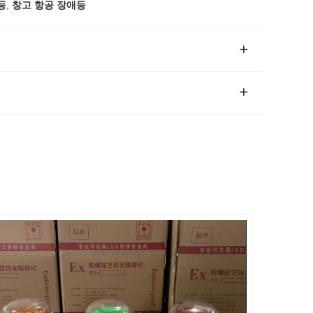
등
,
창고 항공 장애등