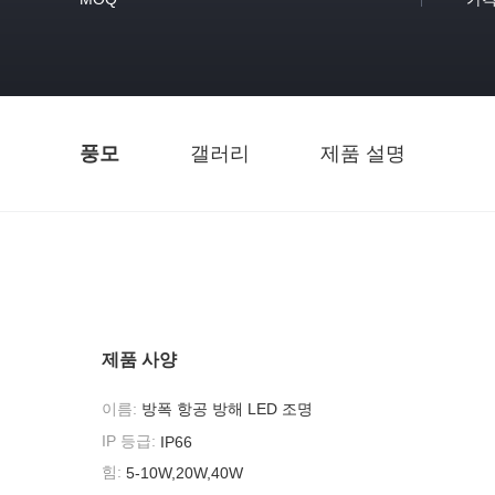
풍모
갤러리
제품 설명
제품 사양
이름:
방폭 항공 방해 LED 조명
IP 등급:
IP66
힘:
5-10W,20W,40W