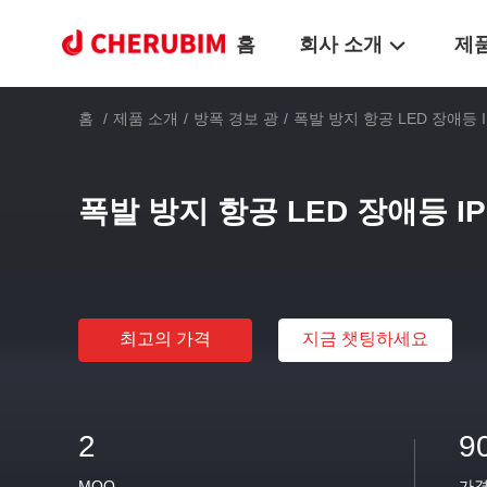
홈
회사 소개
제
홈
/
제품 소개
/
방폭 경보 광
/
폭발 방지 항공 LED 장애등 
폭발 방지 항공 LED 장애등 I
최고의 가격
지금 챗팅하세요
2
9
MOQ
가