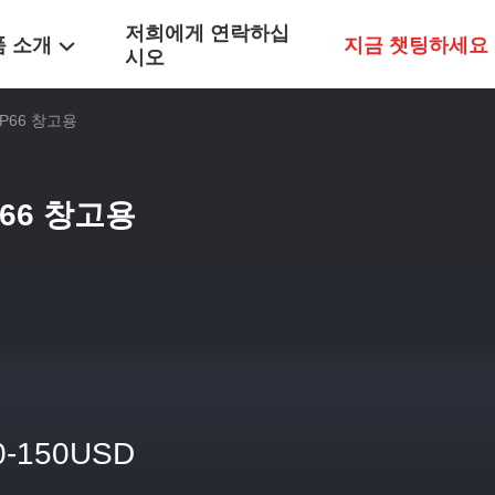
저희에게 연락하십
품 소개
지금 챗팅하세요
시오
IP66 창고용
P66 창고용
0-150USD
격