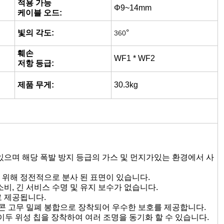
폭발성
Ex db IIC T6Gb;
표기:
Ex tb IIIC T80oC Db
번개 주파수:
20~60/분
동기화
베이두 위성 GPS
방법:
동기화 (선택)
빨간색, 노란색, 파란색, 흰색
빛깔:
(선택)
적용 가능
Φ9~14mm
케이블 오드:
빛의 각도:
°
360
훼손
WF1 * WF2
저항 등급:
제품 무게:
30.3kg