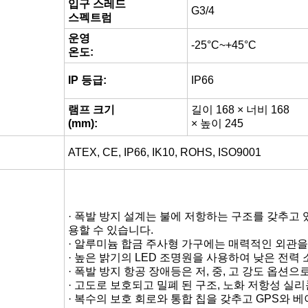
GB/T 3638.1-2021
시행
GB/T 3836.2-2021
표준:
GB/T 3836.31-2021
광원:
LED
피크 빛
중간 ≥ 2000cd
강도:
높은 ≥ 20,000cdB
케이블 제어
검사 방법:
조명 제어 (선택)
입구 스레드
G3/4
스펙트럼
운영
-25°C~+45°C
온도:
IP 등급:
IP66
램프 크기
길이 168 × 너비 168
(mm):
× 높이 245