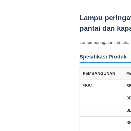
Lampu peringat
pantai dan kapa
Lampu peringatan led tahan 
Spesifikasi Produk
PEMBANGUNAN
M
#BBJ
BB
BB
BB
BB