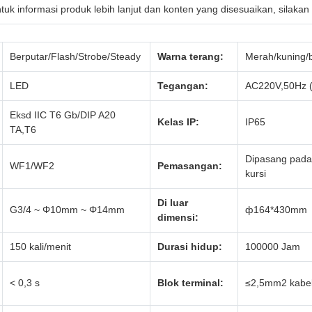
tuk informasi produk lebih lanjut dan konten yang disesuaikan, silakan
Berputar/Flash/Strobe/Steady
Warna terang:
Merah/kuning/b
LED
Tegangan:
AC220V,50Hz (
Eksd IIC T6 Gb/DIP A20
Kelas IP:
IP65
TA,T6
Dipasang pada
WF1/WF2
Pemasangan:
kursi
Di luar
G3/4 ~ Φ10mm ~ Φ14mm
ф164*430mm
dimensi:
150 kali/menit
Durasi hidup:
100000 Jam
< 0,3 s
Blok terminal:
≤2,5mm2 kabel