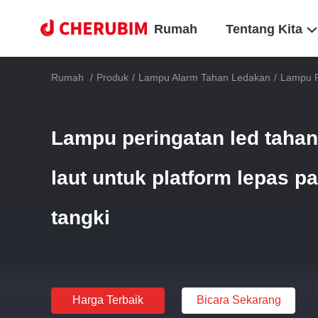
Rumah
Tentang Kita
Rumah
/
Produk
/
Lampu Alarm Tahan Ledakan
/
Lampu P
Lampu peringatan led tahan
laut untuk platform lepas p
tangki
Harga Terbaik
Bicara Sekarang