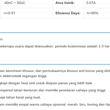
-40oC ~ 50oC
Arus listrik:
0.07A
>/=0.97
Efisiensi Daya:
>/=90%
an.
beberapa suara dapat disesuaikan. periode kustomisasi adalah 1-3 hari
uan aluminium khusus, dan permukaannya khusus anti korosi yang di
elektrostatik tegangan tinggi.
kapi dengan heat sink untuk disipasi panas yang lebih baik.
empered tahan benturan dan memiliki peredaran cahaya yang tinggi.
aja tahan karat yang kuat.
m memiliki empat warna cahaya opsional: merah, biru, kuning dan hij