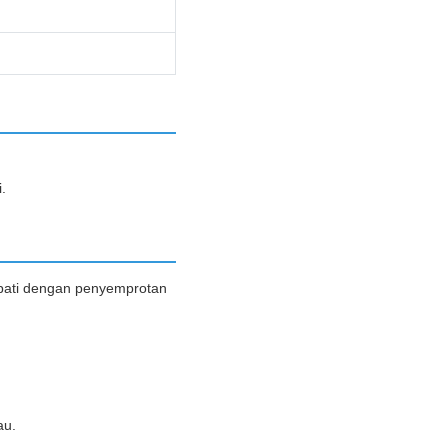
.
obati dengan penyemprotan
au.