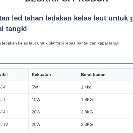
an led tahan ledakan kelas laut untuk 
l tangki
ledakan kelas laut untuk platform lepas pantai dan kapal tangki
odel
Kekuatan
Berat badan
J-I
5W
1.4kg
J-II
10W
1.8KG
J-III
20W
2.8KG
J-IV
20W
2.8KG