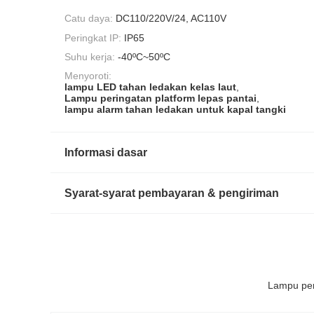
Catu daya:
DC110/220V/24, AC110V
Peringkat IP:
IP65
Suhu kerja:
-40ºC~50ºC
Menyoroti:
lampu LED tahan ledakan kelas laut
,
Lampu peringatan platform lepas pantai
,
lampu alarm tahan ledakan untuk kapal tangki
Informasi dasar
Syarat-syarat pembayaran & pengiriman
Lampu peri