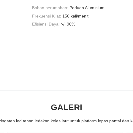
Bahan perumahan:
Paduan Aluminium
Frekuensi Kilat:
150 kali/menit
Efisiensi Daya:
>/=90%
GALERI
ngatan led tahan ledakan kelas laut untuk platform lepas pantai dan k