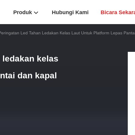
Produk
Hubungi Kami
Bicara Sekar
eringatan Led Tahan Ledakan Kelas Laut Untuk Platform Lepas Panta
 ledakan kelas
antai dan kapal