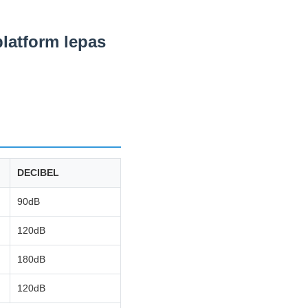
platform lepas
DECIBEL
90dB
120dB
180dB
120dB