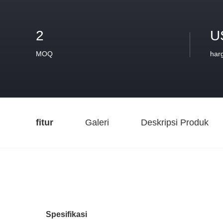
2
U
MOQ
har
fitur
Galeri
Deskripsi Produk
Spesifikasi