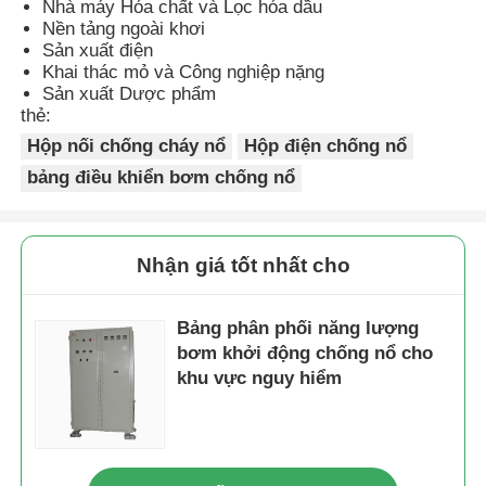
Nhà máy Hóa chất và Lọc hóa dầu
Nền tảng ngoài khơi
Sản xuất điện
Hộp chống nổ
Khai thác mỏ và Công nghiệp nặng
Sản xuất Dược phẩm
thẻ:
công tắc chống cháy nổ
Hộp nối chống cháy nổ
Hộp điện chống nổ
bảng điều khiển bơm chống nổ
Các tuyến cáp chống nổ
phích cắm và ổ cắm chống cháy nổ
Nhận giá tốt nhất cho
Bảng phân phối năng lượng
bơm khởi động chống nổ cho
khu vực nguy hiểm