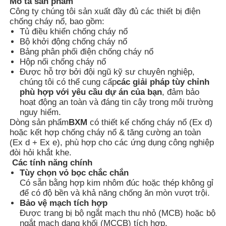
Mô tả sản phẩm
Công ty chúng tôi sản xuất đầy đủ các thiết bị điện
chống cháy nổ, bao gồm:
Tủ điều khiển chống cháy nổ
Bộ khởi động chống cháy nổ
Bảng phân phối điện chống cháy nổ
Hộp nối chống cháy nổ
Được hỗ trợ bởi đội ngũ kỹ sư chuyên nghiệp,
chúng tôi có thể cung cấp
các giải pháp tùy chỉnh
phù hợp với yêu cầu dự án của bạn
, đảm bảo
hoạt động an toàn và đáng tin cậy trong môi trường
nguy hiểm.
Dòng sản phẩm
BXM
có thiết kế chống cháy nổ (Ex d)
hoặc kết hợp chống cháy nổ & tăng cường an toàn
(Ex d + Ex e), phù hợp cho các ứng dụng công nghiệp
đòi hỏi khắt khe.
Nhà
Các tính năng chính
Tùy chọn vỏ bọc chắc chắn
Có sẵn bằng hợp kim nhôm đúc hoặc thép không gỉ
Sản phẩm
để có độ bền và khả năng chống ăn mòn vượt trội.
Bảo vệ mạch tích hợp
Được trang bị bộ ngắt mạch thu nhỏ (MCB) hoặc bộ
ngắt mạch dạng khối (MCCB) tích hợp.
Về chúng tôi