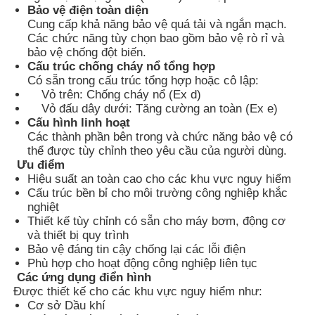
Bảo vệ điện toàn diện
Cung cấp khả năng bảo vệ quá tải và ngắn mạch.
Các chức năng tùy chọn bao gồm bảo vệ rò rỉ và
Tham quan nhà máy
bảo vệ chống đột biến.
Cấu trúc chống cháy nổ tổng hợp
Có sẵn trong cấu trúc tổng hợp hoặc cô lập:
Kiểm soát chất lượng
Vỏ trên: Chống cháy nổ (Ex d)
Vỏ đấu dây dưới: Tăng cường an toàn (Ex e)
Cấu hình linh hoạt
Liên hệ chúng tôi
Các thành phần bên trong và chức năng bảo vệ có
thể được tùy chỉnh theo yêu cầu của người dùng.
Ưu điểm
Yêu cầu báo giá
Hiệu suất an toàn cao cho các khu vực nguy hiểm
Cấu trúc bền bỉ cho môi trường công nghiệp khắc
nghiệt
Chiếu sáng chống cháy nổ
Thiết kế tùy chỉnh có sẵn cho máy bơm, động cơ
và thiết bị quy trình
Bảo vệ đáng tin cậy chống lại các lỗi điện
Phù hợp cho hoạt động công nghiệp liên tục
Đèn báo cháy nổ
Các ứng dụng điển hình
Được thiết kế cho các khu vực nguy hiểm như:
Cơ sở Dầu khí
quạt chống cháy nổ