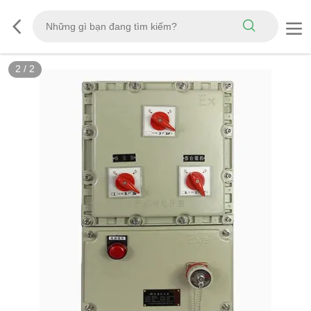
2
/
2