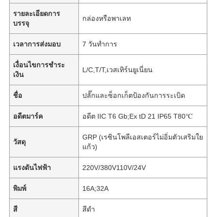
รายละเอียดการ
กล่องหรือพาเลท
บรรจุ
เวลาการส่งมอบ
7 วันทำการ
เงื่อนไขการชำระ
L/C,T/T,เวสเทิร์นยูเนี่ยน
เงิน
ชื่อ
ปลั๊กและซ็อกเก็ตป้องกันการระเบิด
อดีตมาร์ค
อดีต IIC T6 Gb;Ex tD 21 IP65 T80℃
GRP (เรซินโพลีเอสเตอร์ไม่อิ่มตัวเสริมใย
วัสดุ
แก้ว)
แรงดันไฟฟ้า
220V/380V110V/24V
พิมพ์
16A;32A
สี
สีดำ