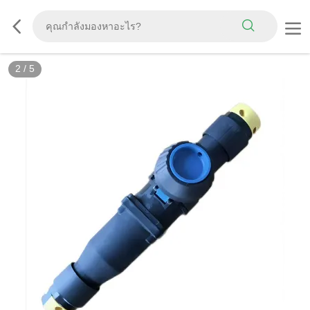
2
/
5