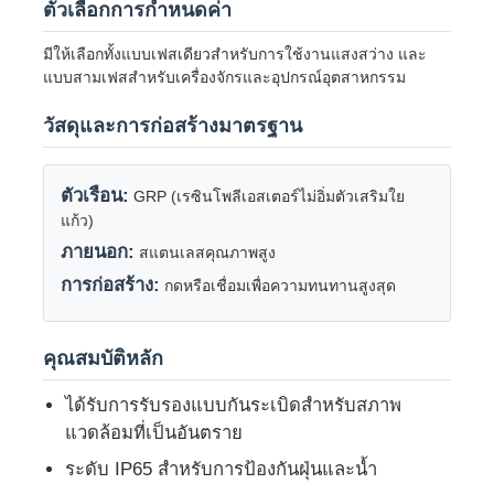
ตัวเลือกการกำหนดค่า
มีให้เลือกทั้งแบบเฟสเดียวสำหรับการใช้งานแสงสว่าง และ
ทัวร์โรงงาน
แบบสามเฟสสำหรับเครื่องจักรและอุปกรณ์อุตสาหกรรม
วัสดุและการก่อสร้างมาตรฐาน
ควบคุมคุณภาพ
ตัวเรือน:
GRP (เรซินโพลีเอสเตอร์ไม่อิ่มตัวเสริมใย
ติดต่อเรา
แก้ว)
ภายนอก:
สแตนเลสคุณภาพสูง
ขออ้าง
การก่อสร้าง:
กดหรือเชื่อมเพื่อความทนทานสูงสุด
โคมไฟกันระเบิด
คุณสมบัติหลัก
ได้รับการรับรองแบบกันระเบิดสำหรับสภาพ
ไฟสัญญาณกันระเบิด
แวดล้อมที่เป็นอันตราย
ระดับ IP65 สำหรับการป้องกันฝุ่นและน้ำ
พัดลมป้องกันการระเบิด