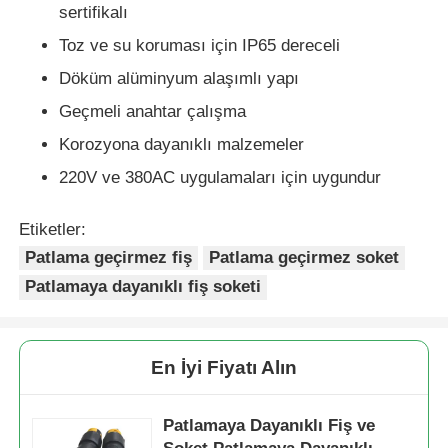
sertifikalı
Toz ve su koruması için IP65 dereceli
Patlamaya Dayanıklı Kutu
Döküm alüminyum alaşımlı yapı
Geçmeli anahtar çalışma
patlamaya dayanıklı anahtar
Korozyona dayanıklı malzemeler
220V ve 380AC uygulamaları için uygundur
Patlama geçirmez kablo bezleri
Etiketler:
patlamaya dayanıklı fiş ve priz
Patlama geçirmez fiş
Patlama geçirmez soket
Patlamaya dayanıklı fiş soketi
En İyi Fiyatı Alın
Patlamaya Dayanıklı Fiş ve