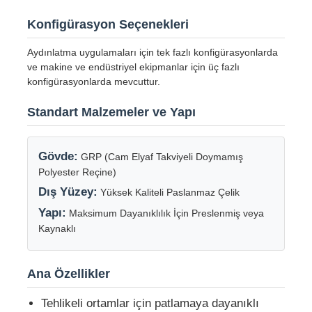
Konfigürasyon Seçenekleri
Fabrika turu
Aydınlatma uygulamaları için tek fazlı konfigürasyonlarda
ve makine ve endüstriyel ekipmanlar için üç fazlı
konfigürasyonlarda mevcuttur.
Kalite kontrol
Standart Malzemeler ve Yapı
Bize ulaşın
Gövde:
GRP (Cam Elyaf Takviyeli Doymamış
Teklif isteği
Polyester Reçine)
Dış Yüzey:
Yüksek Kaliteli Paslanmaz Çelik
Yapı:
Maksimum Dayanıklılık İçin Preslenmiş veya
Patlama Korumalı Aydınlatma
Kaynaklı
Patlamaya Dayanıklı Alarm Işığı
Ana Özellikler
Tehlikeli ortamlar için patlamaya dayanıklı
patlamaya dayanıklı fan