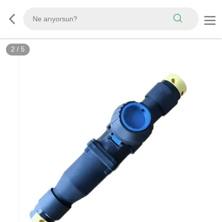
2
/
5