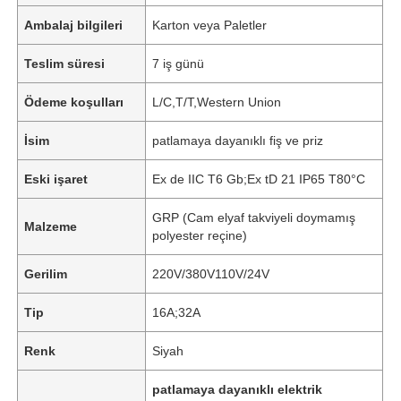
Ambalaj bilgileri
Karton veya Paletler
Teslim süresi
7 iş günü
Ödeme koşulları
L/C,T/T,Western Union
İsim
patlamaya dayanıklı fiş ve priz
Eski işaret
Ex de IIC T6 Gb;Ex tD 21 IP65 T80°C
GRP (Cam elyaf takviyeli doymamış
Malzeme
polyester reçine)
Gerilim
220V/380V110V/24V
Tip
16A;32A
Renk
Siyah
patlamaya dayanıklı elektrik