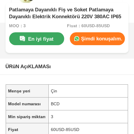
Patlamaya Dayanıklı Fiş ve Soket Patlamaya
Dayanıklı Elektrik Konnektörü 220V 380AC IP65
MOQ：3
Fiyat：60USD-85USD
Şimdi konuşalım.
En iyi fiyat
ÜRüN AçıKLAMASı
Menşe yeri
Çin
Model numarası
BCD
Min sipariş miktarı
3
Fiyat
60USD-85USD