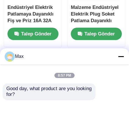
Endüstriyel Elektrik
Malzeme Endüstriyel
Patlamaya Dayanıklı
Elektrik Plug Soket
Fiş ve Priz 16A 32A
Patlama Dayanıklı
63A 125A
16A 32A 63A
Talep Gönder
Talep Gönder
Max
8:57 PM
Good day, what product are you looking 
for?
GRP Elektrik
Atex 220V/380V 10A
Patlamaya Dayanıklı
Erkek Fiş Patlamaya
Fiş ve Priz 3p Ne E 4p
Dayanıklı Fiş Priz