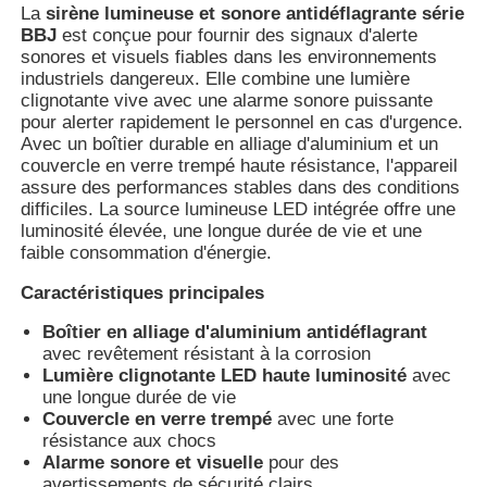
La
sirène lumineuse et sonore antidéflagrante série
BBJ
est conçue pour fournir des signaux d'alerte
sonores et visuels fiables dans les environnements
industriels dangereux. Elle combine une lumière
clignotante vive avec une alarme sonore puissante
pour alerter rapidement le personnel en cas d'urgence.
Avec un boîtier durable en alliage d'aluminium et un
couvercle en verre trempé haute résistance, l'appareil
assure des performances stables dans des conditions
difficiles. La source lumineuse LED intégrée offre une
luminosité élevée, une longue durée de vie et une
faible consommation d'énergie.
Caractéristiques principales
Boîtier en alliage d'aluminium antidéflagrant
Aperçu
avec revêtement résistant à la corrosion
Lumière clignotante LED haute luminosité
avec
une longue durée de vie
Produits
Couvercle en verre trempé
avec une forte
résistance aux chocs
Alarme sonore et visuelle
pour des
A propos de nous
avertissements de sécurité clairs