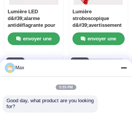
Lumière LED
Lumière
d&#39;alarme
stroboscopique
antidéflagrante pour
d&#39;avertissement
zone 1 et zone 2
LED antidéflagrante
envoyer une
envoyer une
pour la sécurité des
usines
demande
demande
Max
5:55 PM
Good day, what product are you looking 
for?
Lumière d'alarme à
Éclairage à LED anti-
LED anti-explosion
allumage à poussière
personnalisable