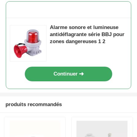
Boîte anti-explosion
Alarme sonore et lumineuse
antidéflagrante série BBJ pour
interrupteur antidéflagrant
zones dangereuses 1 2
Glandes de câbles à l'épreuve des explosions
Continuer
prise et prise anti-déflagrantes
produits recommandés