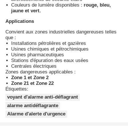
Couleurs de lumière disponibles :
rouge, bleu,
jaune et vert.
Visite d'usine
Applications
Convient aux zones industrielles dangereuses telles
Contrôle de la qualité
que :
Installations pétrolières et gazières
Usines chimiques et pétrochimiques
Contact
Usines pharmaceutiques
Stations d'épuration des eaux usées
Centrales électriques
Demande de soumission
Zones dangereuses applicables :
Zone 1 et Zone 2
Zone 21 et Zone 22
Éclairage anti-déflagrant
Étiquettes:
voyant d'alarme anti-déflagrant
alarme antidéflagrante
Lumière anti-déflagrante d'alarme
Alarme d'alerte d'urgence
ventilateur antidéflagrant