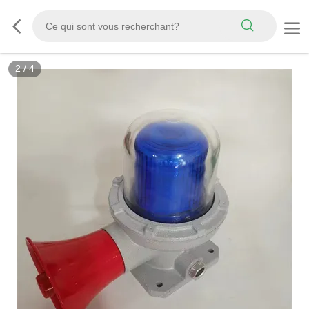
2
/
4