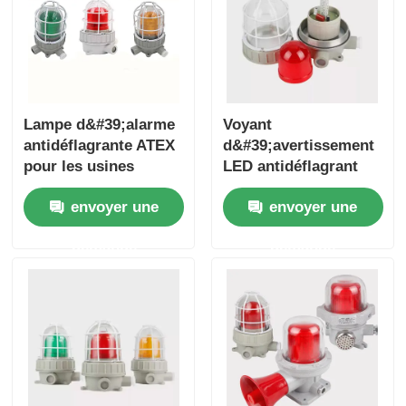
Lampe d&#39;alarme
Voyant
antidéflagrante ATEX
d&#39;avertissement
pour les usines
LED antidéflagrant
pétrolières et
avec sirène
envoyer une
envoyer une
gazières, les usines
chimiques et les
demande
demande
zones dangereuses