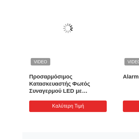
VIDEO
VIDE
Προσαρμόσιμος
Alarm
D με
Κατασκευαστής Φωτός
α για
Συναγερμού LED με
ν
Προστασία Έκρηξης -
Γρήγορη αποστολή
Καλύτερη Τιμή