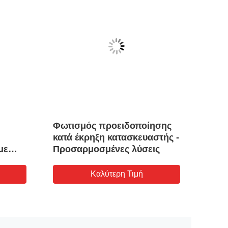
Φωτισμός προειδοποίησης
Φως 
κατά έκρηξη κατασκευαστής -
προσ
με
Προσαρμοσμένες λύσεις
πετρ
ία με
χημι
επικ
Καλύτερη Τιμή