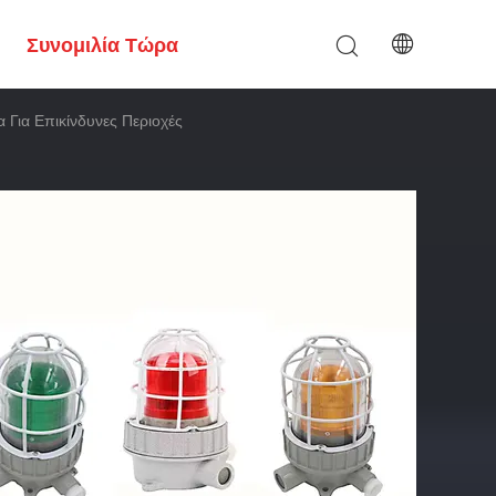
Συνομιλία Τώρα
Για Επικίνδυνες Περιοχές