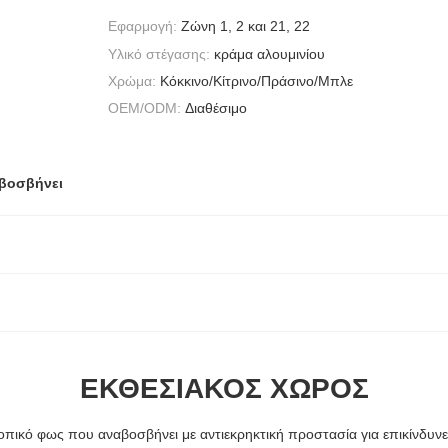
Εφαρμογή:
Ζώνη 1, 2 και 21, 22
Υλικό στέγασης:
κράμα αλουμινίου
Χρώμα:
Κόκκινο/Κίτρινο/Πράσινο/Μπλε
OEM/ODM:
Διαθέσιμο
αβοσβήνει
ΕΚΘΕΣΙΑΚΌΣ ΧΏΡΟΣ
πικό φως που αναβοσβήνει με αντιεκρηκτική προστασία για επικίνδυνε