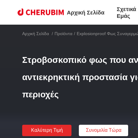
Σχετικά
Αρχική Σελίδα
Εμάς
Αρχική Σελίδα
/
Προϊόντα
/
Explosionproof Φως Συναγερμ
Στροβοσκοπικό φως που αν
αντιεκρηκτική προστασία γι
περιοχές
Καλύτερη Τιμή
Συνομιλία Τώρα