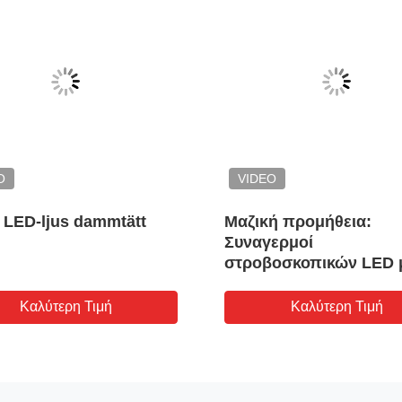
O
VIDEO
 LED-ljus dammtätt
Μαζική προμήθεια:
Συναγερμοί
στροβοσκοπικών LED 
αντιεκρηκτική προστασ
πολλαπλούς ήχους | Σε
Καλύτερη Τιμή
Καλύτερη Τιμή
απόθεμα