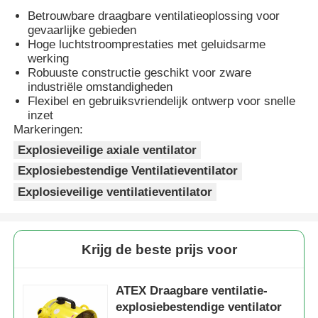
Betrouwbare draagbare ventilatieoplossing voor
gevaarlijke gebieden
Explosieveilige Doos
Hoge luchtstroomprestaties met geluidsarme
werking
Robuuste constructie geschikt voor zware
explosieveilige schakelaar
industriële omstandigheden
Flexibel en gebruiksvriendelijk ontwerp voor snelle
inzet
Explosiebestendige kabelklieren
Markeringen:
Explosieveilige axiale ventilator
Explosiebestendige Ventilatieventilator
explosiebestendige stop en contactdoos
Explosieveilige ventilatieventilator
Krijg de beste prijs voor
ATEX Draagbare ventilatie-
explosiebestendige ventilator