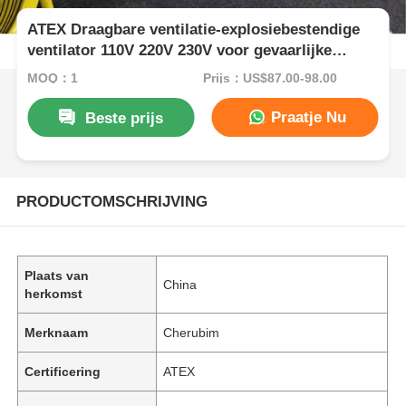
ATEX Draagbare ventilatie-explosiebestendige
ventilator 110V 220V 230V voor gevaarlijke
gebieden
MOQ：1
Prijs：US$87.00-98.00
Praatje Nu
Beste prijs
PRODUCTOMSCHRIJVING
Plaats van
China
herkomst
Merknaam
Cherubim
Certificering
ATEX