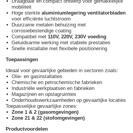
Draagbaar en compact ontwerp voor gemakkelijke
mobiliteit
Hoge sterkte
aluminiumlegering ventilatorbladen
Fabrieksreis
voor efficiënte luchtstroom
Duurzame metalen behuizing met
corrosiebestendige coating
Kwaliteitscontrole
Compatibel met
110V, 220V, 230V voeding
Geluidsarme werking met stabiele prestaties
Snelle installatie met flexibele positionering
Contacteer ons
Toepassingen
Ideaal voor gevaarlijke gebieden in sectoren zoals:
Vraag een offerte aan
Olie- en gasinstallaties
Chemische en petrochemische fabrieken
Industriële werkplaatsen en fabrieken
Explosiebestendige Verlichting
Magazijnen en opslagruimtes
Onderhoudswerkzaamheden op gevaarlijke locaties
Toepasselijke gevaarlijke zones:
Explosiebestendig Alarmlicht
Zone 1 & 2 (gasomgevingen)
Zone 21 & 22 (stofomgevingen)
Productvoordelen
explosieveilige ventilator