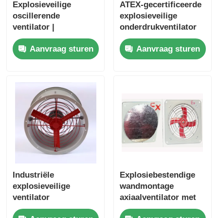
Explosieveilige
ATEX-gecertificeerde
oscillerende
explosieveilige
ventilator |
onderdrukventilator
Koelventilator voor
met
Aanvraag sturen
Aanvraag sturen
industriële
corrosiebestendige
gevaarlijke
behuizing en hoge
omgevingen
luchtstroom voor
gevaarlijke gebieden
Industriële
Explosiebestendige
explosieveilige
wandmontage
ventilator
axiaalventilator met
wandafzuigventilator
verdikte ijzeren plaat,