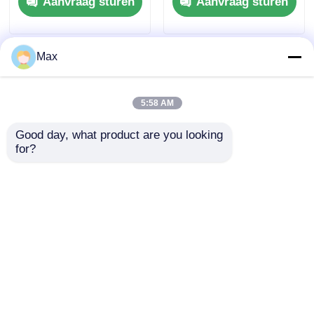
Aanvraag sturen
Aanvraag sturen
voor spuitcabines
IP55
Max
5:58 AM
Good day, what product are you looking 
for?
Explosieveilige
Draagbare
Onderdruk Ventilator
explosieveilige
Wandmontage voor
ventilatormotor BCFT
Gevaarlijke Locaties
Serie 2800 omw/min
Aanvraag sturen
Aanvraag sturen
Thuis
Ongeveer ons
Contacteer ons
Desktop Site