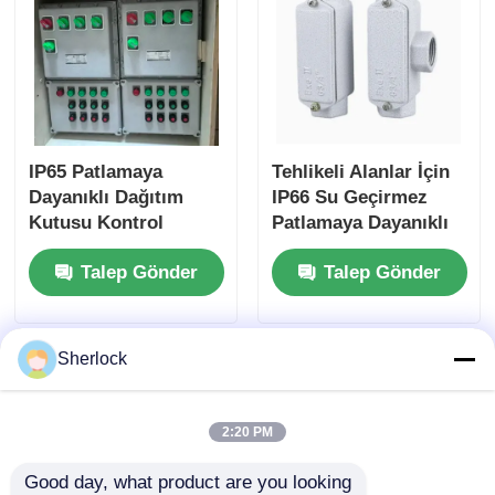
IP65 Patlamaya
Tehlikeli Alanlar İçin
Dayanıklı Dağıtım
IP66 Su Geçirmez
Kutusu Kontrol
Patlamaya Dayanıklı
Paneli Korozyona
Kutu Ex D IIC T6 Gb /
Talep Gönder
Talep Gönder
Dirençli
Ex T IIIC T80°C Db
Sherlock
2:20 PM
Good day, what product are you looking 