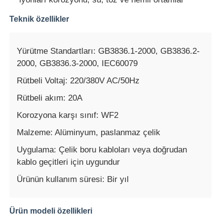
Teknik özellikler
Fabrika turu
Yürütme Standartları: GB3836.1-2000, GB3836.2-
Kalite kontrol
2000, GB3836.3-2000, IEC60079
Rütbeli Voltaj: 220/380V AC/50Hz
Bize ulaşın
Rütbeli akım: 20A
Korozyona karşı sınıf: WF2
Teklif isteği
Malzeme: Alüminyum, paslanmaz çelik
Uygulama: Çelik boru kabloları veya doğrudan
Patlama Korumalı Aydınlatma
kablo geçitleri için uygundur
Ürünün kullanım süresi: Bir yıl
Patlamaya Dayanıklı Alarm Işığı
Ürün modeli özellikleri
patlamaya dayanıklı fan