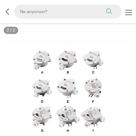
2
/
2