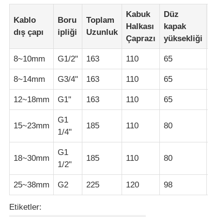
Kabuk
Düz
A
Kablo
Boru
Toplam
Halkası
kapak
k
dış çapı
ipliği
Uzunluk
Çaprazı
yüksekliği
y
8~10mm
G1/2"
163
110
65
1
8~14mm
G3/4"
163
110
65
1
12~18mm
G1"
163
110
65
/
G1
15~23mm
185
110
80
/
1/4"
G1
18~30mm
185
110
80
/
1/2"
25~38mm
G2
225
120
98
/
Etiketler: