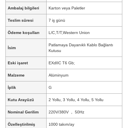
Ambalaj bilgileri
Karton veya Paletler
Teslim süresi
7 iş günü
Ödeme koşulları
L/C,T/T,Western Union
Patlamaya Dayanıklı Kablo Bağlantı
İsim
Kutusu
Eski işaret
EXdIIC T6 Gb;
Malzeme
Alüminyum
İplik
G
Kutu Arayüzü
2 Yollu, 3 Yollu, 4 Yollu, 5 Yollu
Nominal Gerilim
220V/380V ， 50Hz
Özelleştirilmiş
1000 takım/ay