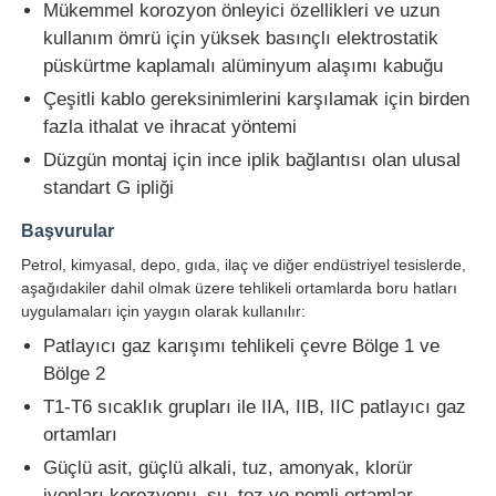
Mükemmel korozyon önleyici özellikleri ve uzun
kullanım ömrü için yüksek basınçlı elektrostatik
püskürtme kaplamalı alüminyum alaşımı kabuğu
Çeşitli kablo gereksinimlerini karşılamak için birden
fazla ithalat ve ihracat yöntemi
Düzgün montaj için ince iplik bağlantısı olan ulusal
standart G ipliği
Başvurular
Petrol, kimyasal, depo, gıda, ilaç ve diğer endüstriyel tesislerde,
aşağıdakiler dahil olmak üzere tehlikeli ortamlarda boru hatları
uygulamaları için yaygın olarak kullanılır:
Patlayıcı gaz karışımı tehlikeli çevre Bölge 1 ve
Ana sayfa
Bölge 2
T1-T6 sıcaklık grupları ile IIA, IIB, IIC patlayıcı gaz
Ürünler
ortamları
Güçlü asit, güçlü alkali, tuz, amonyak, klorür
Hakkımızda
iyonları korozyonu, su, toz ve nemli ortamlar