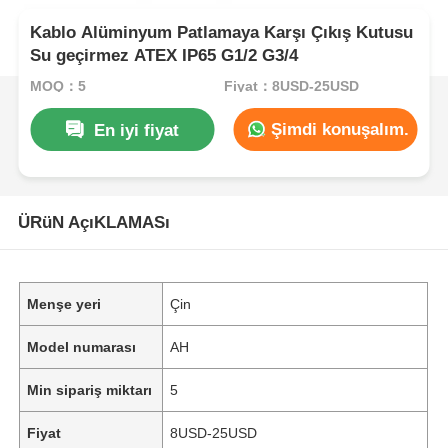
Kablo Alüminyum Patlamaya Karşı Çıkış Kutusu
Su geçirmez ATEX IP65 G1/2 G3/4
MOQ：5
Fiyat：8USD-25USD
Şimdi konuşalım.
En iyi fiyat
ÜRüN AçıKLAMASı
Menşe yeri
Çin
Model numarası
AH
Min sipariş miktarı
5
Fiyat
8USD-25USD