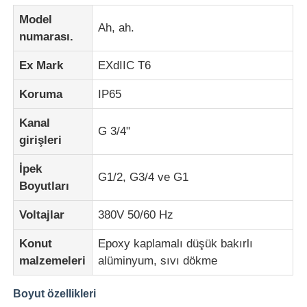
Model
Ah, ah.
Patlamaya Dayanıklı Kutu
numarası.
Ex Mark
EXdIIC T6
patlamaya dayanıklı anahtar
Koruma
IP65
Kanal
Patlama geçirmez kablo bezleri
G 3/4"
girişleri
patlamaya dayanıklı fiş ve priz
İpek
G1/2, G3/4 ve G1
Boyutları
Voltajlar
380V 50/60 Hz
Konut
Epoxy kaplamalı düşük bakırlı
malzemeleri
alüminyum, sıvı dökme
Boyut özellikleri