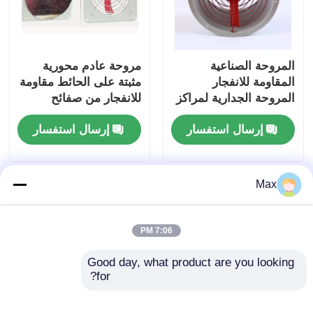
المروحة الصناعية
مروحة عادم محورية
المقاومة للانفجار
مثبتة على الحائط مقاومة
المروحة الجدارية لمراكز
للانفجار من صفائح
الرش
حديدية سميكة IP55
إرسال استفسار
إرسال استفسار
Max
7:06 PM
Good day, what product are you looking 
for?
ثقب ضغط سلبي مضاد
مروحة تهوية محمولة