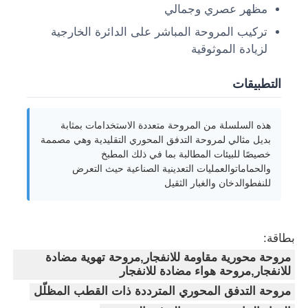
مظهر عصري وجمالي
تركيب المروحة المباشر على الدائرة الخارجية
جولة في المعمل
لزيادة الموثوقية
التطبيقات
ضبط الجودة
هذه السلسلة من المروحة متعددة الاستخدامات بمثابة
اتصل بنا
بديل مثالي لمروحة التدفق المحوري التقليدية وهي مصممة
خصيصًا للبيئات المطالبة بما في ذلك المطبخ
والحماماتوالعمليات التعدينية الصناعية حيث التعرض
طلب اقتباس
للنفطوالدخان والغبار الثقيل
إضاءة مقاومة للانفجار
بطاقة:
مروحة محورية مقاومة للانفجار,مروحة تهوية مضادة
ضوء إنذار مقاوم للانفجار
للانفجار,مروحة هواء مضادة للانفجار
مروحة التدفق المحوري المترددة ذات القطب المظلّل
مروحة مقاومة للانفجار