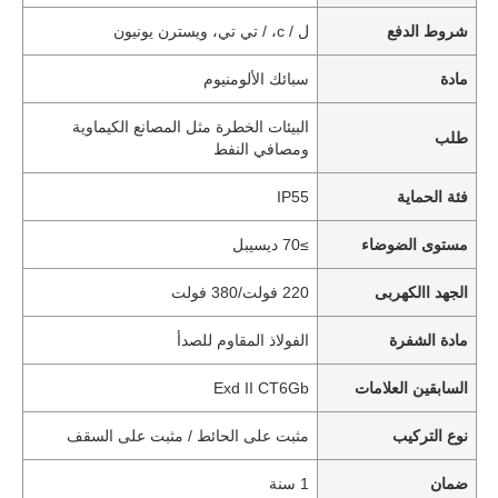
شروط الدفع
ل / c، / تي تي، ويسترن يونيون
مادة
سبائك الألومنيوم
البيئات الخطرة مثل المصانع الكيماوية
طلب
ومصافي النفط
فئة الحماية
IP55
مستوى الضوضاء
≥70 ديسيبل
الجهد االكهربى
220 فولت/380 فولت
مادة الشفرة
الفولاذ المقاوم للصدأ
السابقين العلامات
Exd II CT6Gb
نوع التركيب
مثبت على الحائط / مثبت على السقف
ضمان
1 سنة