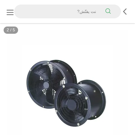
2
/
5