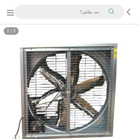
2
/
3