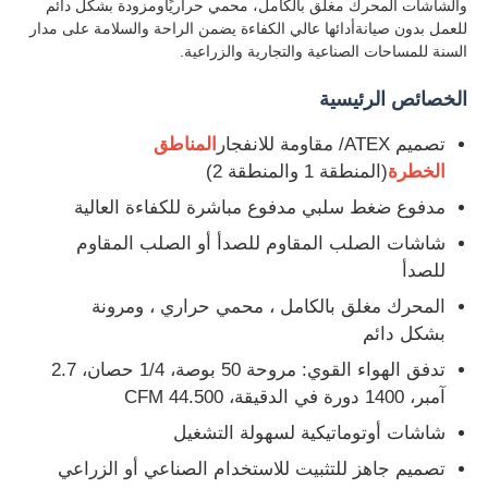
والشاشات المحرك مغلق بالكامل، محمي حراريًاومزودة بشكل دائم
للعمل بدون صيانةأدائها عالي الكفاءة يضمن الراحة والسلامة على مدار
السنة للمساحات الصناعية والتجارية والزراعية.
صندوق مقاوم للانفجار
الخصائص الرئيسية
مفتاح مقاوم للانفجار
تصميم ATEX/ مقاومة للانفجار
المناطق
الخطرة
(المنطقة 1 والمنطقة 2)
غدد الكابلات المقاومة للانفجار
مدفوع ضغط سلبي مدفوع مباشرة للكفاءة العالية
شاشات الصلب المقاوم للصدأ أو الصلب المقاوم
قابس ومقبس مقاوم للانفجار
للصدأ
المحرك مغلق بالكامل ، محمي حراري ، ومرونة
بشكل دائم
تدفق الهواء القوي: مروحة 50 بوصة، 1/4 حصان، 2.7
آمبر، 1400 دورة في الدقيقة، 44.500 CFM
شاشات أوتوماتيكية لسهولة التشغيل
تصميم جاهز للتثبيت للاستخدام الصناعي أو الزراعي