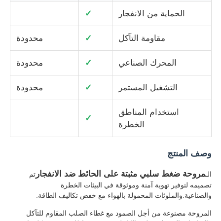
الحماية من الانفجار
✓
جولة في المعمل
مقاومة التآكل
✓
محدودة
ضبط الجودة
المحرك الصناعي
✓
محدودة
التشغيل المستمر
✓
محدودة
اتصل بنا
استخدام المناطق
✓
طلب اقتباس
الخطرة
وصف المنتج
إضاءة مقاومة للانفجار
مروحة ضغط سلبي مثبتة على الحائط ضد الانفجار
الـ
تم
ضوء إنذار مقاوم للانفجار
تصميمه لتوفير تهوية آمنة وموثوقة في البيئات الخطرة
والصناعية.والملوثات المحمولة بالهواء مع خفض تكاليف الطاقة.
المروحة مصنوعة من أجل الصمود مع غطاء الصلب المقاوم للتآكل
مروحة مقاومة للانفجار