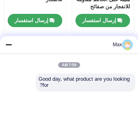
للانفجار من صفائح
حديدية سميكة IP55
إرسال استفسار
إرسال استفسار
Max
7:59 AM
Good day, what product are you looking 
for?
مروحة تهوية محمولة
مروحة التهوية المقاومة
مقاومة للانفجار سلسلة
للانفجار المحمولة
BCFT 2800 دورة في
سلسلة SFT مخصصة
الدقيقة
1500-10000m3/H
إرسال استفسار
إرسال استفسار