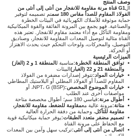
وصف المنتج
ال
G1 قناة مرنة مقاومة للانفجار من أنثى إلى أنثى من
الفولاذ المقاوم للصدأ مقاس 180 سم
تم تصميمه لتوفير
حماية موثوقة للأسلاك الكهربائية في البيئات الخطرة
والصناعية. فهو يجمع بين المرونة الفائقة والقوة الميكانيكية
ومقاومة التآكل مع أداء معتمد مقاوم للانفجار. تعتبر هذه
القناة مثالية لتوصيل المعدات المقاومة للانفجار، وصناديق
التوصيل، والمحركات، ولوحات التحكم حيث يحدث الاهتزاز
أو الحركة.
الميزات الرئيسية
توافق المنطقة الخطرة:
مناسبة ل
المنطقة 1 و 2 (الغاز)
والمنطقة 21 و 22 (الغبار)
البيئات
خيارات المواد:
تتوفر إصدارات مضفرة من الفولاذ
المقاوم للصدأ أو الفولاذ المطلي أو البلاستيك المطاطي
خيارات الموضوع المخصص:
NPT، G (BSP)، أو
مواصفات أخرى عند الطلب
منزل
أطوال مرنة:
قياسي 180 سم؛ أطوال مخصصة متاحة
متانة:
مرونة عالية مع
مقاومة للضغط، مقاومة للانفجار،
مقاومة للتآكل
، وحماية من دفقة الحرارة العالية
المنتجات
تصميم مضفر متعدد الطبقات:
يوفر حماية ميكانيكية قوية
مع الحفاظ على مرونة القناة
اتصال من أنثى إلى أنثى:
تركيب سهل وآمن بين المعدات
حول بنا
الكهربائية