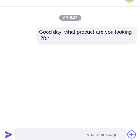
5:36 AM
Good day, what product are you looking 
for?
مفصل كابل نحاسي
كوندويت مرن مقاوم
مقاوم للانفجار G1/2" /
للانفجار من الفولاذ
M20 8 مم خيط قصير
المقاوم للصدأ للمناطق
IP66 مقاوم للهب
الخطرة 1/2 بوصة 3/4
إرسال استفسار
إرسال استفسار
بوصة 1 بوصة 1-1/4
بوصة
منزل
حول نا
اتصل بنا
Desktop Site
خريطة الموقع
سياسة الخصوصية
جودة
إضاءة مقاومة للانفجار
مصنع الصين.Copyright ©
2026 Ningbo VivaTrade Technology Co., Ltd.. All