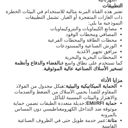
التطبيقات
تعتبر هذه القناة المرنة مثالية للاستخدام في البيئات الخطرة
جولة في المعمل
ذات الغازات المتفجرة أو الغبار. تشمل التطبيقات
النموذجية ما يلي:
مصانع الكيماويات والبتروكيماويات
المصافي ومحطات الوقود
ضبط الجودة
محطات الطاقة والمحطات الفرعية
الورش الصناعية والمستودعات
مرافق تجهيز الأغذية
اتصل بنا
المحطات البحرية والبحرية
كما تستخدم على نطاق واسع في
الفضاء والدفاع وأنظمة
تسخير الأسلاك الصناعية عالية الموثوقية
.
طلب اقتباس
مزايا الأداء
الحماية الميكانيكية والبيئية:
هيكل مجدول من الفولاذ
إضاءة مقاومة للانفجار
المقاوم للصدأ يحمي الأسلاك من الضغط والصدمات
والاهتزاز والبيئات المسببة للتآكل
حماية EMI/RFI:
جديلة متعددة الطبقات تضمن حماية
ضوء إنذار مقاوم للانفجار
موثوقة ضد التداخل الكهرومغناطيسي دون المساس
بالمرونة
متانة:
عمر خدمة طويل حتى في الظروف الصناعية
مروحة مقاومة للانفجار
القاسية