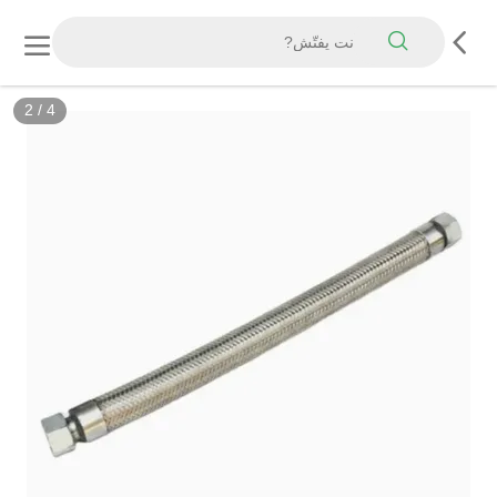
2
/
4