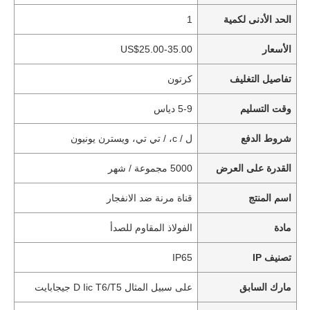
الحد الأدنى لكمية
1
الأسعار
US$25.00-35.00
تفاصيل التغليف
كرتون
وقت التسليم
5-9 دياس
شروط الدفع
ل / c، / تي تي، ويسترن يونيون
القدرة على العرض
5000 مجموعة / شهر
اسم المنتج
قناة مرنة ضد الانفجار
مادة
الفولاذ المقاوم للصدأ
تصنيف IP
IP65
مارك السابق
على سبيل المثال D Iic T6/T5 جيجابايت