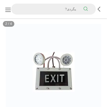
2
/
4