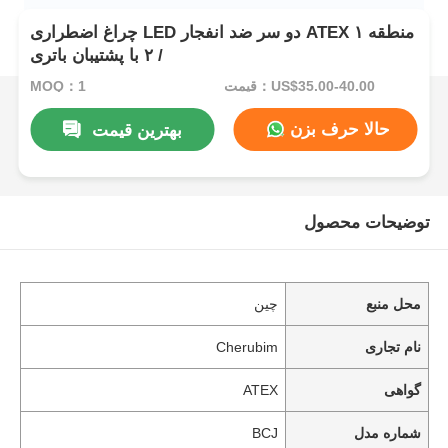
چراغ اضطراری LED دو سر ضد انفجار ATEX منطقه ۱
/ ۲ با پشتیبان باتری
قیمت：US$35.00-40.00
MOQ：1
حالا حرف بزن
بهترین قیمت
توضیحات محصول
محل منبع
چین
نام تجاری
Cherubim
گواهی
ATEX
شماره مدل
BCJ