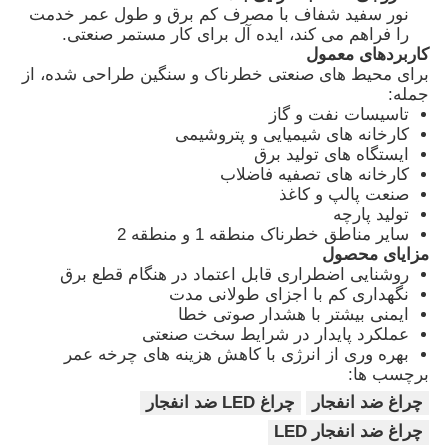
نور سفيد شفاف با مصرف کم برق و طول عمر خدمت
را فراهم می کند، ایده آل برای کار مستمر صنعتی.
کاربردهای معمول
کارخانه تور
برای محیط های صنعتی خطرناک و سنگین طراحی شده، از
جمله:
تاسیسات نفت و گاز
کنترل کیفیت
کارخانه های شیمیایی و پتروشیمی
ایستگاه های تولید برق
کارخانه های تصفیه فاضلاب
تماس با ما
صنعت پالپ و کاغذ
تولید پارچه
سایر مناطق خطرناک منطقه 1 و منطقه 2
درخواست نقل قول
مزایای محصول
روشنایی اضطراری قابل اعتماد در هنگام قطع برق
نگهداری کم با اجزای طولانی مدت
روشنایی اثبات انفجار
ایمنی بیشتر با هشدار صوتی خطا
عملکرد پایدار در شرایط سخت صنعتی
بهره وری از انرژی با کاهش هزینه های چرخه عمر
برچسب ها:
چراغ هشدار ضد انفجار
چراغ ضد انفجار
چراغ LED ضد انفجار
چراغ ضد انفجار LED
فن ضد انفجار