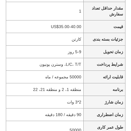
مقدار حداقل تعداد
1
سفارش
قیمت
US$35.00-40.00
جزئیات بسته بندی
کارتن
زمان تحویل
5-9 روز
شرایط پرداخت
L/C، T/T، وسترن یونیون
قابلیت ارائه
50000 مجموعه / ماه
برنامه
منطقه 1، 2 و منطقه 21، 22
زمان شارژ
2*3 وات
زمان اضطراری
90 دقیقه / 180 دقیقه
طول عمر کاری
50000