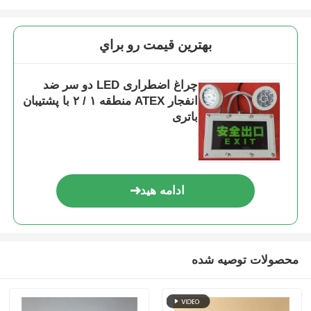
جعبه ضد انفجار
بهترين قيمت رو براي
سوئیچ ضد انفجار
چراغ اضطراری LED دو سر ضد
انفجار ATEX منطقه ۱ / ۲ با پشتیبان
باتری
غدد کابل ضد انفجار
دوشاخه و پریز ضد انفجار
ادامه هید
محصولات توصیه شده