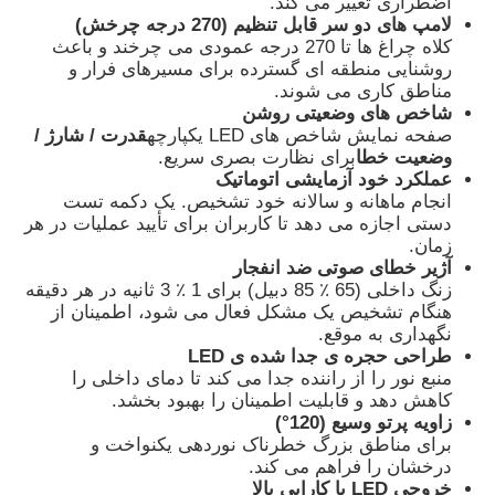
اضطراری تغییر می کند.
لامپ های دو سر قابل تنظیم (270 درجه چرخش)
کلاه چراغ ها تا 270 درجه عمودی می چرخند و باعث
روشنایی منطقه ای گسترده برای مسیرهای فرار و
مناطق کاری می شوند.
شاخص های وضعیتی روشن
صفحه نمایش شاخص های LED یکپارچه
قدرت / شارژ /
وضعیت خطا
برای نظارت بصری سریع.
عملکرد خود آزمایشی اتوماتیک
انجام ماهانه و سالانه خود تشخیص. یک دکمه تست
دستی اجازه می دهد تا کاربران برای تأیید عملیات در هر
زمان.
آژیر خطای صوتی ضد انفجار
زنگ داخلی (65 ٪ 85 دبیل) برای 1 ٪ 3 ثانیه در هر دقیقه
هنگام تشخیص یک مشکل فعال می شود، اطمینان از
نگهداری به موقع.
خانه
طراحی حجره ی جدا شده ی LED
منبع نور را از راننده جدا می کند تا دمای داخلی را
کاهش دهد و قابلیت اطمینان را بهبود بخشد.
محصولات
زاویه پرتو وسیع (120°)
برای مناطق بزرگ خطرناک نوردهی یکنواخت و
درخشان را فراهم می کند.
خروجی LED با کارایی بالا
دربارهی ما