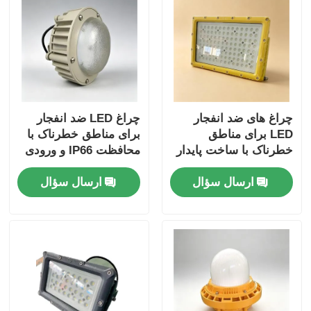
چراغ های ضد انفجار
چراغ LED ضد انفجار
LED برای مناطق
برای مناطق خطرناک با
خطرناک با ساخت پایدار
محافظت IP66 و ورودی
ولتاژ بزرگ 100-277VAC
ارسال سؤال
ارسال سؤال