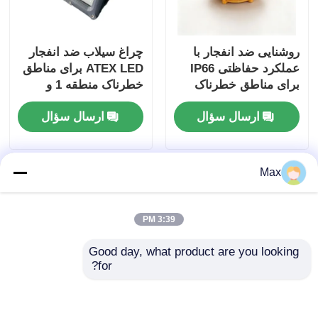
روشنایی ضد انفجار با
چراغ سیلاب ضد انفجار
عملکرد حفاظتی IP66
ATEX LED برای مناطق
برای مناطق خطرناک
خطرناک منطقه 1 و
منطقه 2
ارسال سؤال
ارسال سؤال
Max
3:39 PM
Good day, what product are you looking 
for?
چراغ LED ضد انفجار با
چراغ LED ضد انفجار |
شیشه سکوریت و ضد
بدنه آلومینیومی