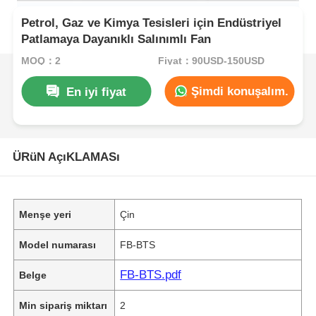
Petrol, Gaz ve Kimya Tesisleri için Endüstriyel
Patlamaya Dayanıklı Salınımlı Fan
MOQ：2
Fiyat：90USD-150USD
Şimdi konuşalım.
En iyi fiyat
ÜRüN AçıKLAMASı
Menşe yeri
Çin
Model numarası
FB-BTS
FB-BTS.pdf
Belge
Min sipariş miktarı
2