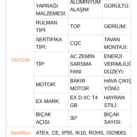
ALÜMİNYUM
YAPRAĞI
GÜRÜLTÜ:
ALAŞIM
MALZEMESİ:
Patlamaya Dayanıklı Kutu
RULMAN
TOP
GERİLİM:
TİPİ:
patlamaya dayanıklı anahtar
SERTİFİKA
TAVAN
CQC
TİPİ:
MONTAJI:
Patlama geçirmez kablo bezleri
AC ZEMİN
ENERJİ
YAYGIN
TİP:
SARSMA
VERİMLİLİĞİ
FANI
DÜZEYİ:
patlamaya dayanıklı fiş ve priz
BAKIR
HAVA ÇIKIŞ
MOTOR:
MOTOR
YÖNÜ:
EX D IIC T4
HAYRAN
EX MARK:
GB
STİLİ:
BIÇAK
BIÇAK
30
°
AÇISI:
SAYISI:
Sertifika
ATEX, CE, IP55, IK10, ROHS, ISO9001