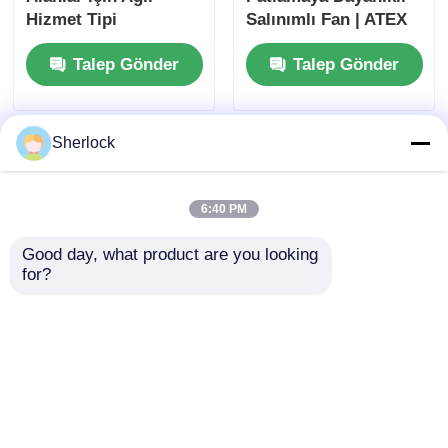
Hizmet Tipi
Salınımlı Fan | ATEX
Patlamaya Dayanıklı
Sertifikalı
Talep Gönder
Talep Gönder
Salınımlı Fan
Sherlock
6:40 PM
Good day, what product are you looking 
for?
Patlamaya Dayanıklı
Bölge 1 ve Bölge 2
Salınımlı Fan |
Alanları için ATEX
Endüstriyel Tehlikeli
Patlamaya Dayanıklı
Alan Soğutma Fanı
Salınımlı Fan
Talep Gönder
Talep Gönder