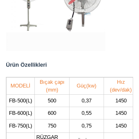
Fabrika turu
Kalite kontrol
Bize ulaşın
Ürün Özellikleri
Teklif isteği
Bıçak çapı
Hız
MODELİ
Güç(kw)
(mm)
(dev/dak)
Patlama Korumalı Aydınlatma
FB-500(L)
500
0,37
1450
FB-600(L)
600
0,55
1450
Patlamaya Dayanıklı Alarm Işığı
FB-750(L)
750
0,75
1450
patlamaya dayanıklı fan
RÜZGAR