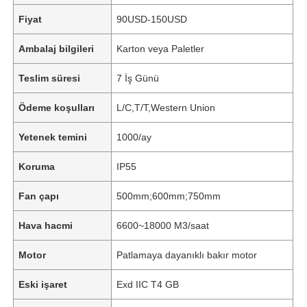
Fiyat
90USD-150USD
Ambalaj bilgileri
Karton veya Paletler
Teslim süresi
7 İş Günü
Ödeme koşulları
L/C,T/T,Western Union
Yetenek temini
1000/ay
Koruma
IP55
Fan çapı
500mm;600mm;750mm
Hava hacmi
6600~18000 M3/saat
Motor
Patlamaya dayanıklı bakır motor
Eski işaret
Exd IIC T4 GB