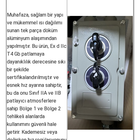
Muhafaza, sağlam bir yapı
ve mükemmel ısı dağılımı
sunan tek parça döküm
alüminyum alaşımından
yapılmıştır. Bu ürün, Ex d IIc
T4 Gb patlamaya
dayanıklılık derecesine sıkı
bir şekilde
sertifikalandırılmıştır ve
esnek hız ayarına sahiptir,
bu da onu Sınıf IIA ve IIB
patlayıcı atmosferlere
sahip Bölge 1 ve Bölge 2
tehlikeli alanlarda
kullanımını güvenli hale
getirir. Kademesiz veya
değişken hız regülasyonunu