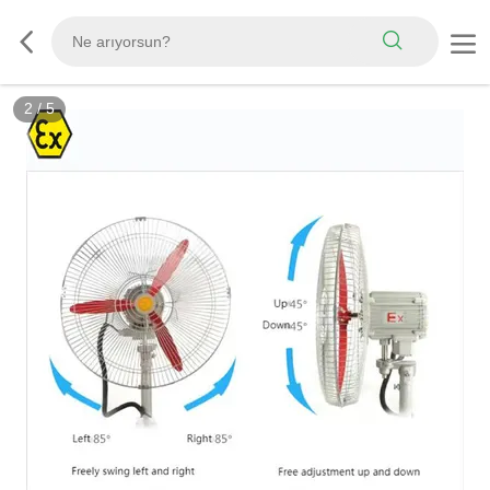
3
/
5