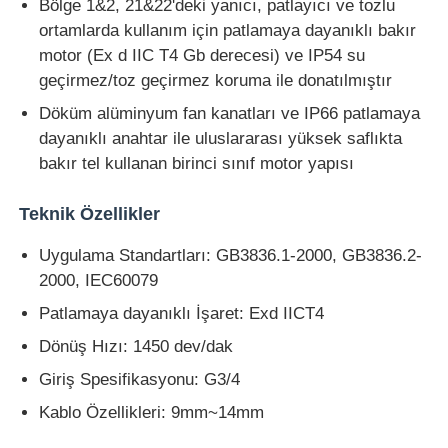
Bölge 1&2, 21&22'deki yanıcı, patlayıcı ve tozlu
ortamlarda kullanım için patlamaya dayanıklı bakır
motor (Ex d IIC T4 Gb derecesi) ve IP54 su
geçirmez/toz geçirmez koruma ile donatılmıştır
Döküm alüminyum fan kanatları ve IP66 patlamaya
dayanıklı anahtar ile uluslararası yüksek saflıkta
bakır tel kullanan birinci sınıf motor yapısı
Teknik Özellikler
Uygulama Standartları: GB3836.1-2000, GB3836.2-
2000, IEC60079
Patlamaya dayanıklı İşaret: Exd IICT4
Dönüş Hızı: 1450 dev/dak
Giriş Spesifikasyonu: G3/4
Kablo Özellikleri: 9mm~14mm