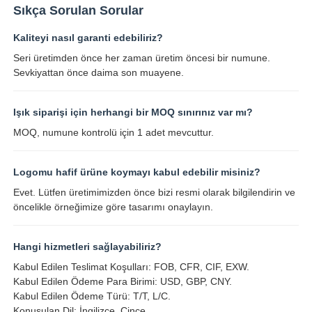
Sıkça Sorulan Sorular
Kaliteyi nasıl garanti edebiliriz?
Seri üretimden önce her zaman üretim öncesi bir numune.
Sevkiyattan önce daima son muayene.
Işık siparişi için herhangi bir MOQ sınırınız var mı?
MOQ, numune kontrolü için 1 adet mevcuttur.
Logomu hafif ürüne koymayı kabul edebilir misiniz?
Evet. Lütfen üretimimizden önce bizi resmi olarak bilgilendirin ve
öncelikle örneğimize göre tasarımı onaylayın.
Hangi hizmetleri sağlayabiliriz?
Kabul Edilen Teslimat Koşulları: FOB, CFR, CIF, EXW.
Kabul Edilen Ödeme Para Birimi: USD, GBP, CNY.
Kabul Edilen Ödeme Türü: T/T, L/C.
Konuşulan Dil: İngilizce, Çince