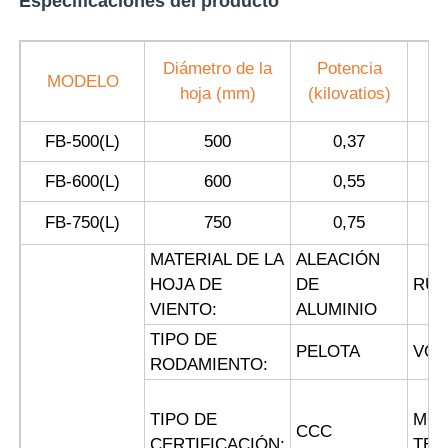
Especificaciones del producto
Caja a prueba de explosión
Diámetro de la
Potencia
V
MODELO
hoja (mm)
(kilovatios)
interruptor a prueba de explosiones
FB-500(L)
500
0,37
Glándulas de cable a prueba de explosión
FB-600(L)
600
0,55
FB-750(L)
750
0,75
enchufe y zócalo a prueba de explosiones
MATERIAL DE LA
ALEACIÓN
HOJA DE
DE
RUI
VIENTO:
ALUMINIO
TIPO DE
PELOTA
VOL
RODAMIENTO:
TIPO DE
MON
CCC
CERTIFICACIÓN:
TEC