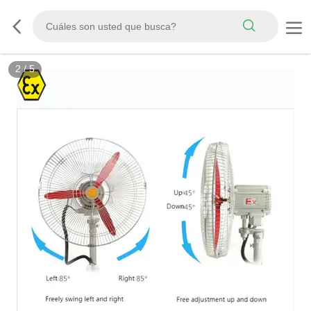
3
/
5