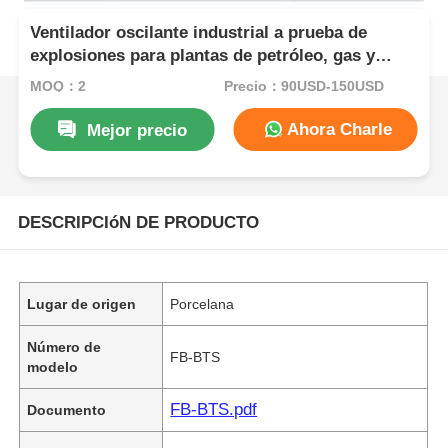
Ventilador oscilante industrial a prueba de
explosiones para plantas de petróleo, gas y
productos químicos
MOQ：2
Precio：90USD-150USD
Ahora Charle
Mejor precio
DESCRIPCIóN DE PRODUCTO
Lugar de origen
Porcelana
Número de
FB-BTS
modelo
FB-BTS.pdf
Documento