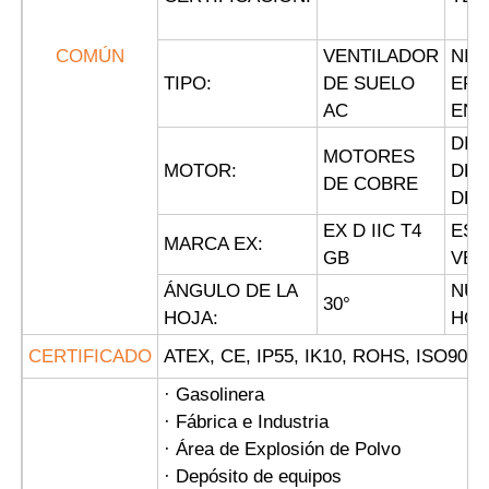
COMÚN
VENTILADOR
NIV
TIPO:
DE SUELO
EFI
AC
ENE
DIR
MOTORES
MOTOR:
DE 
DE COBRE
DEL
EX D IIC T4
EST
MARCA EX:
GB
VEN
ÁNGULO DE LA
NÚM
30
°
HOJA:
HOJ
CERTIFICADO
ATEX, CE, IP55, IK10, ROHS, ISO9001
· Gasolinera
· Fábrica e Industria
· Área de Explosión de Polvo
· Depósito de equipos