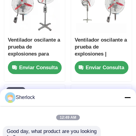
Ventilador oscilante a
Ventilador oscilante a
prueba de
prueba de
explosiones para
explosiones |
ubicaciones
Ventilador de
Enviar Consulta
Enviar Consulta
peligrosas |
refrigeración para
Certificado ATEX
zonas industriales
peligrosas
Sherlock
12:49 AM
Good day, what product are you looking 