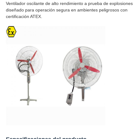
Ventilador oscilante de alto rendimiento a prueba de explosiones
diseñado para operación segura en ambientes peligrosos con
certificación ATEX.
Visita a la fábrica
Control de Calidad
Contacto
Solicitar una cotización
Iluminación a prueba de explosiones
Luz a prueba de explosiones de la alarma
ventilador a prueba de explosiones