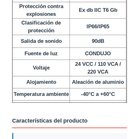
Protección contra
Ex db IIC T6 Gb
explosiones
Visita a la fábrica
Clasificación de
IP66/IP65
protección
Control de Calidad
Salida de sonido
90dB
Fuente de luz
CONDUJO
Contacto
24 VCC / 110 VCA /
Voltaje
220 VCA
Solicitar una cotización
Alojamiento
Aleación de aluminio
Temperatura ambiente
-40°C a +60°C
Iluminación a prueba de explosiones
Proceso de dar un
ATEX
título
Luz a prueba de explosiones de la alarma
Características del producto
ventilador a prueba de explosiones