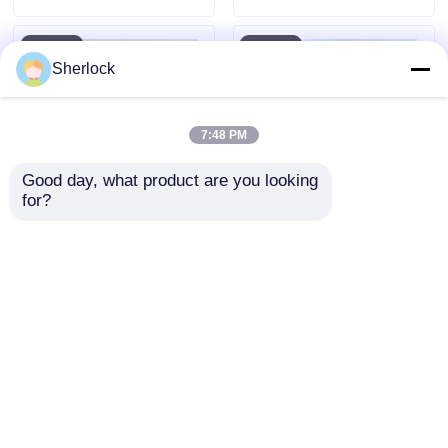
Sherlock
7:48 PM
Good day, what product are you looking 
for?
Luz LED de alarma a
Suministro a granel:
prueba de explosión
Alarmas
de polvo
estroboscópicas LED
a prueba de
Enviar Consulta
Enviar Consulta
explosiones con
múltiples tonos de
sonido | En stock
Inicio
Mapa del Sitio
Contactar Ahora
Desktop Site
Mapa del Sitio
Política de privacidad