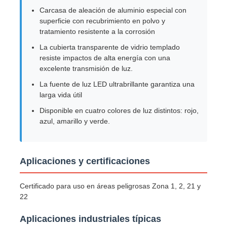
Carcasa de aleación de aluminio especial con
superficie con recubrimiento en polvo y
Caja a prueba de explosión
tratamiento resistente a la corrosión
La cubierta transparente de vidrio templado
resiste impactos de alta energía con una
interruptor a prueba de explosiones
excelente transmisión de luz.
La fuente de luz LED ultrabrillante garantiza una
Glándulas de cable a prueba de explosión
larga vida útil
Disponible en cuatro colores de luz distintos: rojo,
azul, amarillo y verde.
enchufe y zócalo a prueba de explosiones
Aplicaciones y certificaciones
Certificado para uso en áreas peligrosas Zona 1, 2, 21 y
22
Aplicaciones industriales típicas