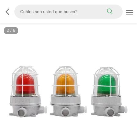
2
/
6