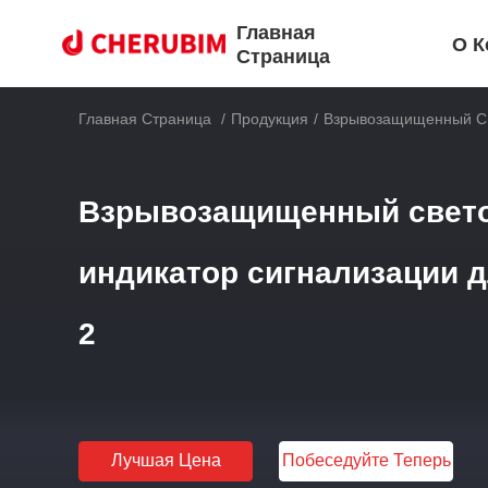
Главная
О К
Страница
Главная Страница
/
Продукция
/
Взрывозащищенный Св
Взрывозащищенный свет
индикатор сигнализации д
2
Лучшая Цена
Побеседуйте Теперь