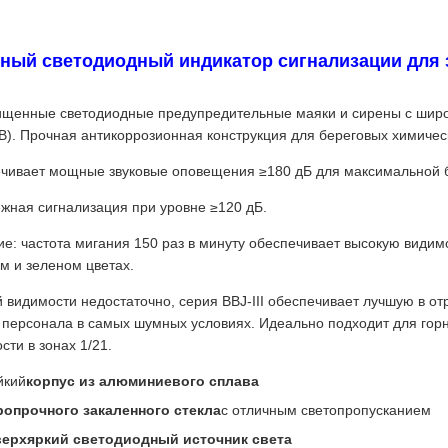
ый светодиодный индикатор сигнализации для з
щенные светодиодные предупредительные маяки и сирены с шир
В). Прочная антикоррозионная конструкция для береговых химичес
печивает мощные звуковые оповещения ≥180 дБ для максимальной 
ежная сигнализация при уровне ≥120 дБ.
: частота мигания 150 раз в минуту обеспечивает высокую видимо
м и зеленом цветах.
 видимости недостаточно, серия BBJ-III обеспечивает лучшую в от
 персонала в самых шумных условиях. Идеально подходит для го
ти в зонах 1/21.
йкий
корпус из алюминиевого сплава
опрочного закаленного стекла
с отличным светопропусканием
верхяркий светодиодный источник света