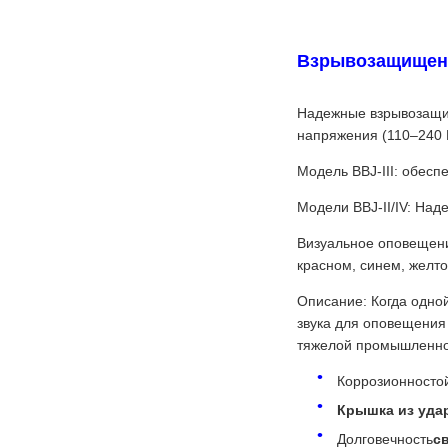
Взрывозащищенн
Надежные взрывозащи
напряжения (110–240 
Модель BBJ-III: обес
Модели BBJ-II/IV: Над
Визуальное оповещение
красном, синем, желто
Описание: Когда одной
звука для оповещения
тяжелой промышленнос
Коррозионносто
Крышка из удар
Долговечность
с