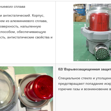
ниевого сплава
 антистатический. Корпус,
ием из алюминиевого сплава,
поверхность, напыленную
 способом, обеспечивающую
сть, антистатические свойства и
02/ Взрывозащищенная защи
Специальное стекло и утолщен
предотвращают попадание искр 
горючие газы и возникновение 