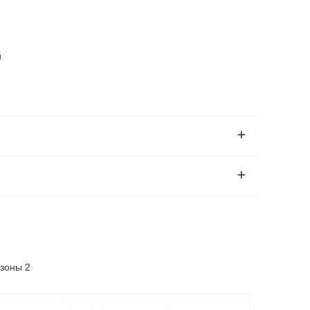
й
зоны 2