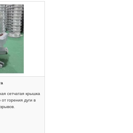
та
ная сетчатая крышка
от горения дуги в
взрывов.