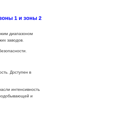
оны 1 и зоны 2
оким диапазоном
ких заводов.
безопасности.
сть. Доступен в
расли интенсивность
рнодобывающей и