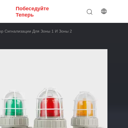
Побеседуйте
Теперь
 Сигнализации Для Зоны 1 И Зоны 2