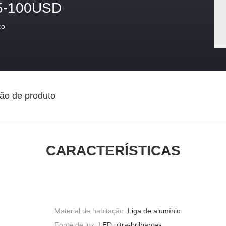
5-100USD
ço
ão de produto
CARACTERÍSTICAS
Material de habitação:
Liga de alumínio
Fonte de luz:
LED ultra-brilhantes