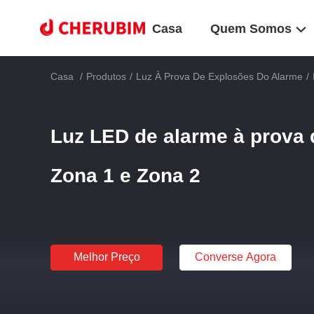
Casa
Quem Somos
Casa
/
Produtos
/
Luz À Prova De Explosões Do Alarme
/
Luz LED de alarme à prova 
Zona 1 e Zona 2
Melhor Preço
Converse Agora