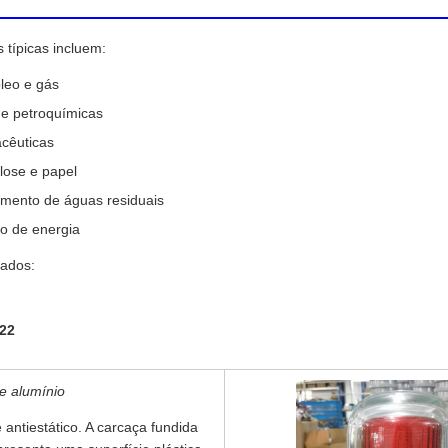
s típicas incluem:
óleo e gás
 e petroquímicas
acêuticas
lose e papel
amento de águas residuais
o de energia
uados:
 22
e alumínio
 antiestático. A carcaça fundida