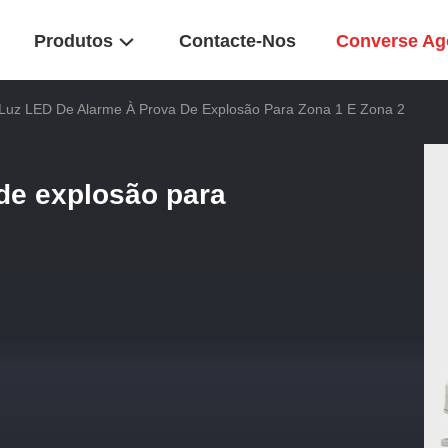
Produtos
Contacte-Nos
Converse Ag
Luz LED De Alarme À Prova De Explosão Para Zona 1 E Zona 2
de explosão para