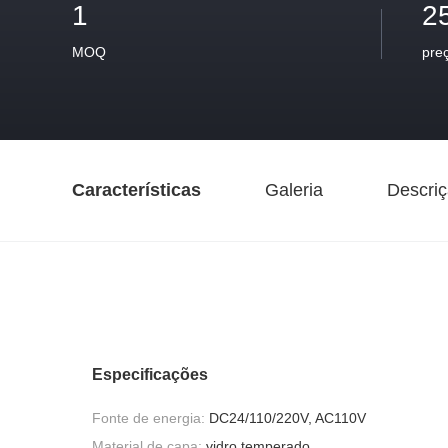
1
2
MOQ
pre
Características
Galeria
Descriç
Especificações
Fonte de energia:
DC24/110/220V, AC110V
Material de capa:
vidro temperado