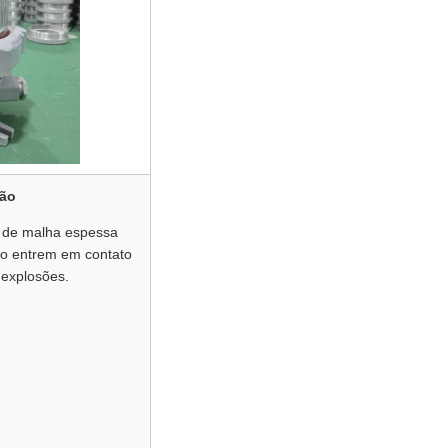
são
a de malha espessa
ico entrem em contato
 explosões.