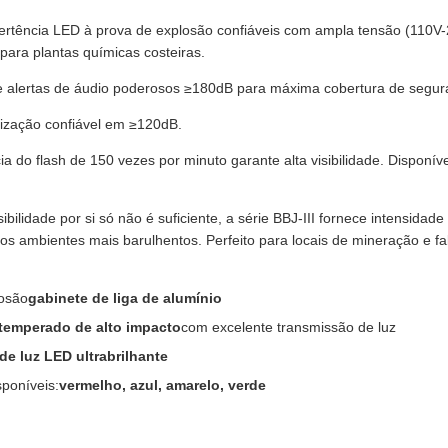
ertência LED à prova de explosão confiáveis ​​com ampla tensão (110V-
 para plantas químicas costeiras.
e alertas de áudio poderosos ≥180dB para máxima cobertura de segur
lização confiável em ≥120dB.
cia do flash de 150 vezes por minuto garante alta visibilidade. Disponív
bilidade por si só não é suficiente, a série BBJ-III fornece intensidade
nos ambientes mais barulhentos. Perfeito para locais de mineração e 
rosão
gabinete de liga de alumínio
temperado de alto impacto
com excelente transmissão de luz
de luz LED ultrabrilhante
sponíveis:
vermelho, azul, amarelo, verde