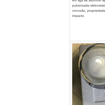
em liga de alumínio a
pulverizada eletrostat
corrosão, propriedades
impacto.