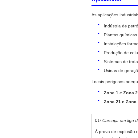
As aplicações industriai
Indústria de petr
Plantas químicas
Instalações farm
Produção de celu
Sistemas de trat
Usinas de geraçã
Locais perigosos adeq
Zona 1 e Zona 2
Zona 21 e Zona
01/ Carcaça em liga d
À prova de explosão e