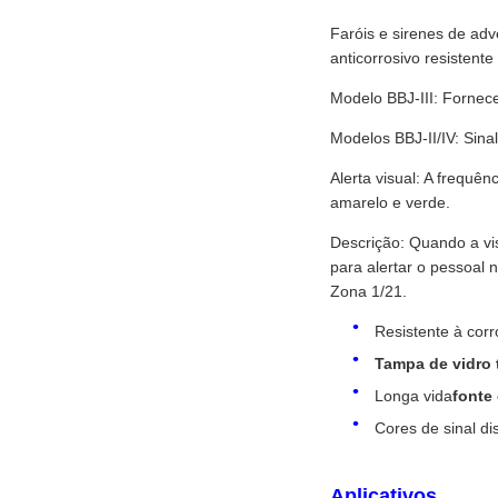
Faróis e sirenes de adv
anticorrosivo resistente
Modelo BBJ-III: Fornec
Modelos BBJ-II/IV: Sina
Alerta visual: A frequên
amarelo e verde.
Descrição: Quando a visi
para alertar o pessoal 
Zona 1/21.
Resistente à cor
Tampa de vidro 
Longa vida
fonte 
Cores de sinal di
Aplicativos