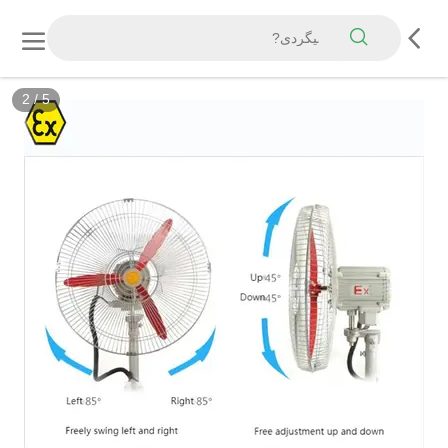
3
/
5