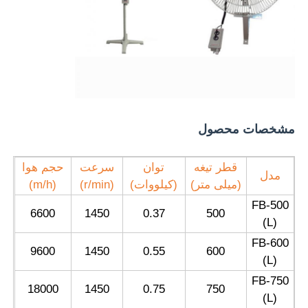
کارخانه تور
کنترل کیفیت
تماس با ما
مشخصات محصول
قطر تیغه
توان
سرعت
حجم هوا
درخواست نقل قول
مدل
(میلی متر)
(کیلووات)
(r/min)
(m/h)
FB-500
6600
1450
0.37
500
روشنایی اثبات انفجار
(L)
FB-600
9600
1450
0.55
600
چراغ هشدار ضد انفجار
(L)
FB-750
18000
1450
0.75
750
(L)
فن ضد انفجار