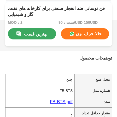
فن نوسانی ضد انفجار صنعتی برای کارخانه های نفت،
گاز و شیمیایی
قیمت：90USD-150USD
MOQ：2
حالا حرف بزن
بهترین قیمت
توضیحات محصول
محل منبع
چین
شماره مدل
FB-BTS
FB-BTS.pdf
سند
مقدار حداقل تعداد
2