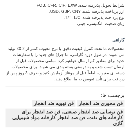
شرایط تحویل پذیرفته شده: FOB، CFR، CIF، EXW.
ارز پرداخت پذیرفته شده: USD، GBP، CNY.
نوع پرداخت پذیرفته شده: T/T، L/C.
زبان صحبت: انگلیسی، چینی
گارانتی
محصولات ما تحت کنترل کیفیت دقیق با نرخ معیوب کمتر از 0.2٪ تولید
می شوند. در طول دوره گارانتی، ما چراغ های جدید را با سفارشات
جدید برای مقادیر کم ارسال خواهیم کرد. تمامی محصولات قبل از
ارسال تست شده و به درستی بسته بندی می شوند. برای محصولات
دسته ای معیوب، لطفاً قبل از مونتاژ آزمایش کنید و ظرف 3 روز پس از
دریافت برای تأیید تعویض به ما اطلاع دهید.
برچسب ها:
فن محوری ضد انفجار
فن تهویه ضد انفجار
فن نوسانی ضد انفجار صنعتی، فن ضد انفجار برای
کارخانه های نفت، فن ضد انفجار کارخانه مواد شیمیایی
گازی