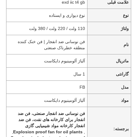
علامت قبلی
exd iic t4 gb
نوع
نوع دیواری و ایستاده
ولتاژ
110 ولت / 220 ولت / 380 ولت
فن نوسانی ضد انفجار | فن خنک کننده
نام
منطقه خطرناک صنعتی
ماتریال
آلیاژ آلومینیوم دایکاست
گارانتی
1 سال
مدل
FB
مواد
آلیاژ آلومینیوم دایکاست
فن نوسانی ضد انفجار صنعتی، فن ضد
انفجار برای کارخانه های نفت، فن ضد
انفجار کارخانه مواد شیمیایی گازی
برجسته:
,
Explosion proof fan for oil plants
,