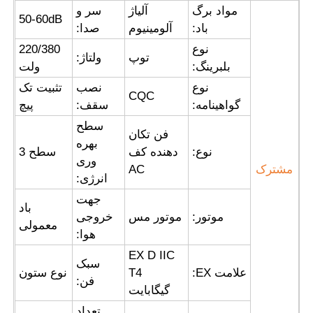
مواد برگ
آلیاژ
سر و
50-60dB
باد:
آلومینیوم
صدا:
جعبه ضد انفجار
نوع
220/380
توپ
ولتاژ:
بلبرینگ:
ولت
سوئیچ ضد انفجار
نوع
نصب
تثبیت تک
CQC
گواهینامه:
سقف:
پیچ
غدد کابل ضد انفجار
سطح
فن تکان
بهره
نوع:
دهنده کف
سطح 3
وری
مشترک
AC
دوشاخه و پریز ضد انفجار
انرژی:
جهت
باد
موتور:
موتور مس
خروجی
معمولی
هوا:
EX D IIC
سبک
علامت EX:
T4
نوع ستون
فن:
گیگابایت
تعداد