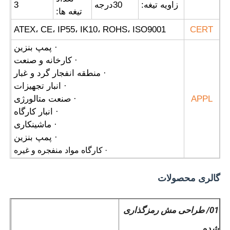
زاویه تیغه:
30
درجه
3
تیغه ها:
ATEX، CE، IP55، IK10، ROHS، ISO9001
CERT
· پمپ بنزین
· کارخانه و صنعت
· منطقه انفجار گرد و غبار
· انبار تجهیزات
APPL
· صنعت متالورژی
· انبار کارگاه
· ماشینکاری
· پمپ بنزین
· کارگاه مواد منفجره و غیره
گالری محصولات
01/ طراحی مش رمزگذاری
شده