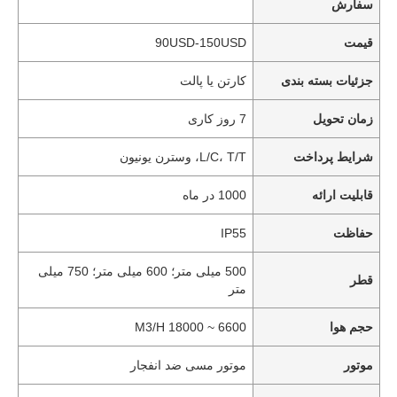
سفارش
قیمت
90USD-150USD
جزئیات بسته بندی
کارتن یا پالت
زمان تحویل
7 روز کاری
شرایط پرداخت
L/C، T/T، وسترن یونیون
قابلیت ارائه
1000 در ماه
حفاظت
IP55
500 میلی متر؛ 600 میلی متر؛ 750 میلی
قطر
متر
حجم هوا
6600 ~ 18000 M3/H
موتور
موتور مسی ضد انفجار