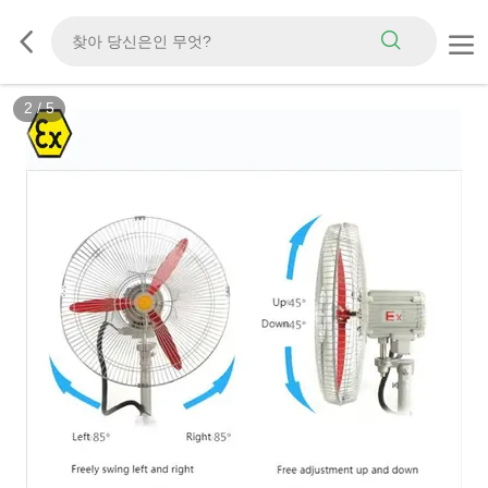
3
/
5