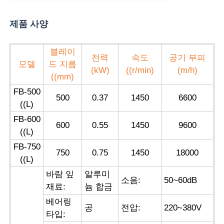
제품 사양
공장 투어
블레이
전력
속도
공기 부피
품질 관리
모델
드 지름
(kW)
((r/min)
(m/h)
((mm)
FB-500
연락처
500
0.37
1450
6600
((L)
FB-600
견적 요청
600
0.55
1450
9600
((L)
FB-750
750
0.75
1450
18000
방폭 조명
((L)
바람 잎
알루미
소음:
50~60dB
재료:
늄 합금
방폭 경보 광
베어링
공
전압:
220~380V
타입:
폭발 방지 팬