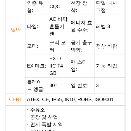
인증 유
천장 장
단일 나사
CQC
형:
착:
고정
방폭 박스
AC 바닥
에너지 효
타입:
흔들기
레벨 3
일반
율 수준:
팬
방폭 스위치
구리 모
공기 출구
모터:
정상 바람
터
방향:
폭발 방지 케이블 간질
EX D
팬 스타
EX 마크:
IIC T4
기둥 타입
일:
방폭 플러그와 소켓
GB
블레이
30
°
잎 번호:
3
드 앵글:
CERT
ATEX, CE, IP55, IK10, ROHS, ISO9001
· 주유소
· 공장 및 산업
· 먼지 폭발 지역