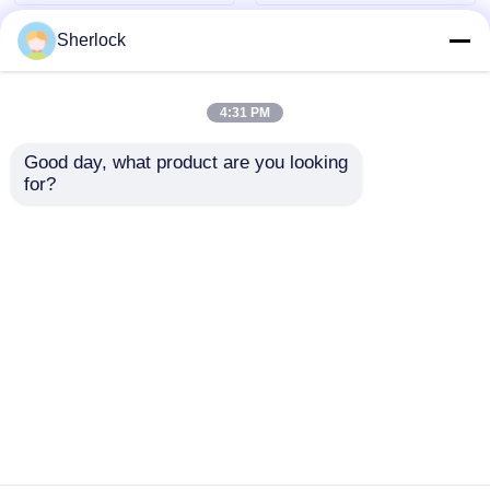
Sherlock
4:31 PM
Good day, what product are you looking 
for?
방폭형 진동 팬 | 산업
Zone 1 및 Zone 2 지역
위험 지역 냉각 팬
용 ATEX 방폭형 진동
팬
문의 보내기
문의 보내기
홈
사이트맵
연락처
Desktop Site
사이트맵
개인정보 보호 정책