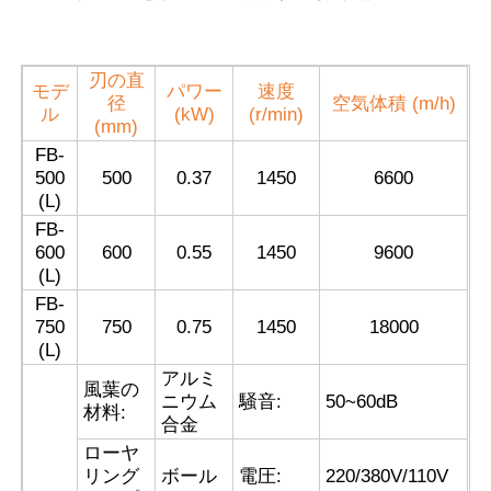
刃の直
モデ
パワー
速度
径
空気体積 (m/h)
ル
(kW)
(r/min)
(mm)
FB-
500
500
0.37
1450
6600
(L)
FB-
600
600
0.55
1450
9600
(L)
FB-
750
750
0.75
1450
18000
ホーム
(L)
アルミ
風葉の
ニウム
騒音:
50~60dB
材料:
製品
合金
ローヤ
リング
ボール
電圧:
220/380V/110V
企業情報