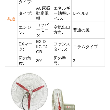
タイプ:
AC床振
エネルギ
タイプ:
動扇風
ー効率レ
レベル3
会社案内
機
ベル:
共通
コッパ
エンジ
空気出口
品質管理
ーモー
普通の風
ン:
方向:
ター
EX D
EXマー
ファンス
お問い合わせ
IIC T4
コラムタイプ
ク:
タイル:
GB
刃の角
刃の番
30
°
3
見積依頼
度:
号:
耐圧防爆照明
耐圧防爆警報ライト
防爆ファン