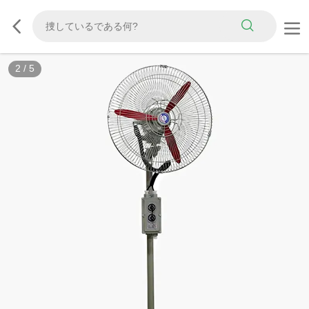
2
/
5