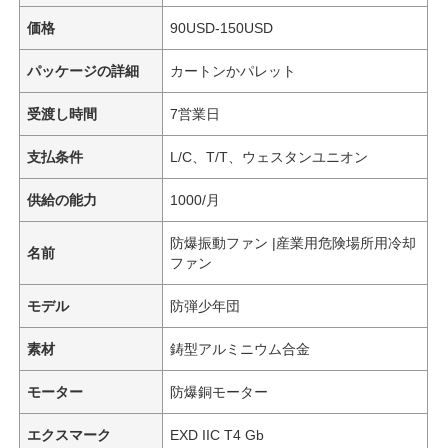
価格
90USD-150USD
パッケージの詳細
カートンかパレット
受渡し時間
7営業日
支払条件
L/C、T/T、ウェスタンユニオン
供給の能力
1000/月
防爆振動ファン |産業用危険場所用冷却
名前
ファン
モデル
防弾少年団
素材
鋳型アルミニウム合金
モーター
防爆銅モーター
エクスマーク
EXD IIC T4 Gb