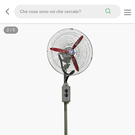
2
/
5