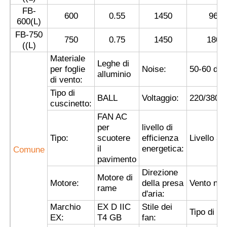
FB-
600
0.55
1450
960
600(L)
Fatory Tour
FB-750
750
0.75
1450
1800
((L)
Materiale
Controllo di qualità
Leghe di
per foglie
Noise:
50-60 dB
alluminio
di vento:
Tipo di
Contattaci
BALL
Voltaggio:
220/380V
cuscinetto:
FAN AC
Richiedere un preventivo
per
livello di
Tipo:
scuotere
efficienza
Livello 3
il
energetica:
Comune
Illuminazione protetta contro le esplosioni
pavimento
Direzione
Motore di
Motore:
della presa
Vento no
rame
Luce protetta contro le esplosioni dell'allarme
d'aria:
Marchio
EX D IIC
Stile dei
Tipo di c
EX:
T4 GB
fan:
ventilatore antideflagrante