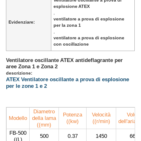
esplosione ATEX
,
ventilatore a prova di esplosione
Evidenziare:
per la zona 1
,
ventilatore a prova di esplosione
con oscillazione
Ventilatore oscillante ATEX antideflagrante per
aree Zona 1 e Zona 2
descrizione:
ATEX Ventilatore oscillante a prova di esplosione
per le zone 1 e 2
Casa
Diametro
Potenza
Velocità
Volu
Modello
della lama
Prodotti
((kw)
((r/min)
dell'aria 
((mm)
FB-500
500
0.37
1450
660
Chi siamo
((L)