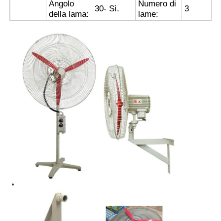
Angolo
Numero di
30
- Sì.
3
della lama:
lame:
Casella a prova di esplosione
interruttore antideflagrante
Glandole di cavi a prova di esplosione
spina ed incavo protetti contro le esplosioni