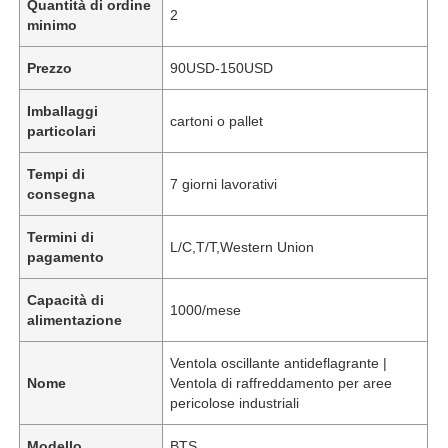
Quantità di ordine
2
minimo
Prezzo
90USD-150USD
Imballaggi
cartoni o pallet
particolari
Tempi di
7 giorni lavorativi
consegna
Termini di
L/C,T/T,Western Union
pagamento
Capacità di
1000/mese
alimentazione
Ventola oscillante antideflagrante |
Nome
Ventola di raffreddamento per aree
pericolose industriali
Modello
BTS