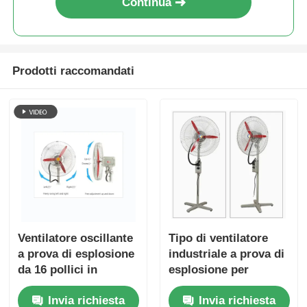
Continua
Prodotti raccomandati
Ventilatore oscillante
Tipo di ventilatore
a prova di esplosione
industriale a prova di
da 16 pollici in
esplosione per
alluminio ATEX
impianti petroliferi e
Invia richiesta
Invia richiesta
montato a parete
di gas