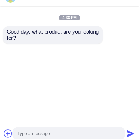
4:38 PM
Good day, what product are you looking 
for?
ATEX Ventilatore
Ventola oscillante
oscillante a prova di
antideflagrante per
esplosione in
impieghi gravosi per
alluminio montato a
aree industriali
Invia richiesta
Invia richiesta
parete
pericolose
Casa
Circa noi
Contattaci
Desktop Site
Mappa del sito
Politica sulla privacy
Qualità
Illuminazione protetta contro le esplosioni
Fabbrica cinese.Copyright © 2026 Ningbo
VivaTrade Technology Co., Ltd.. All Rights