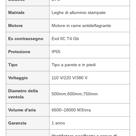
Matriale
Leghe di alluminio stampate
Motore
Motore in rame antideflagrante
Ex contrassegno
Exd IIC T4 Gb
Protezione
IP55
Tipo
Tipo a parete e in piedi
Voltaggio
110 V/220 V/380 V
Diametro della
500mm;600mm;750mm
ventola
Volume d'aria
6600~18000 M3/ora
Garanzia
1 anno
Ventilatore oscillante a prova di