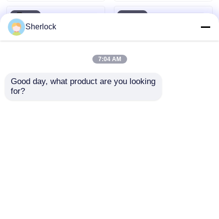
Sherlock
7:04 AM
Good day, what product are you looking 
for?
Ventola oscillante
Ventilatore oscillante
antideflagrante |
ATEX antideflagrante
Ventola di
per aree Zona 1 e
raffreddamento per
Zona 2
Invia richiesta
Invia richiesta
aree pericolose
industriali
Casa
Circa noi
Contattaci
Desktop Site
Mappa del sito
Politica sulla privacy