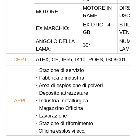
MOTORE IN
DIREZ
MOTORE:
RAME
USCITA
EX D IIC T4
STILE
EX MARCHIO:
GB
VENTO
ANGOLO DELLA
NUMER
30
°
LAMA:
LAME:
CERT
ATEX, CE, IP55, IK10, ROHS, ISO9001
· Stazione di servizio
· Fabbrica e industria
· Area di esplosione di polveri
· Deposito attrezzature
APPL
· Industria metallurgica
· Magazzino Officina
· Lavorazione
· Stazione di rifornimento
· Officina esplosivi ecc.