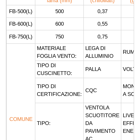
lama (mm)
(chilowatt)
(gir
FB-500(L)
500
0,37
1
Casella a prova di esplosione
FB-600(L)
600
0,55
1
interruttore antideflagrante
FB-750(L)
750
0,75
1
MATERIALE
LEGA DI
RUMO
FOGLIA VENTO:
ALLUMINIO
Glandole di cavi a prova di esplosione
TIPO DI
PALLA
VOLTA
CUSCINETTO:
spina ed incavo protetti contro le esplosioni
TIPO DI
MONT
CQC
CERTIFICAZIONE:
A SOF
VENTOLA
SCUOTITORE
LIVELL
COMUNE
TIPO:
DA
EFFIC
PAVIMENTO
ENERG
AC