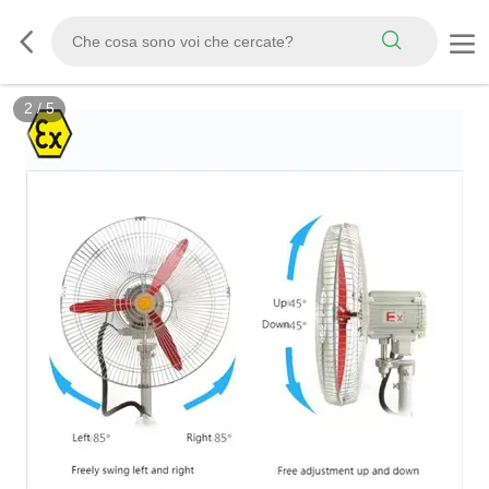
3
/
5