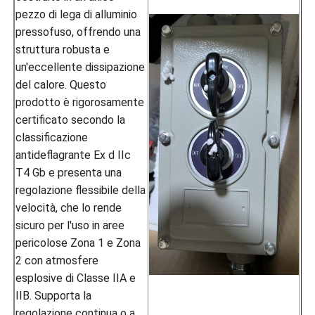
pezzo di lega di alluminio
pressofuso, offrendo una
struttura robusta e
un'eccellente dissipazione
del calore. Questo
prodotto è rigorosamente
certificato secondo la
classificazione
antideflagrante Ex d IIc
T4 Gb e presenta una
regolazione flessibile della
velocità, che lo rende
sicuro per l'uso in aree
pericolose Zona 1 e Zona
2 con atmosfere
esplosive di Classe IIA e
IIB. Supporta la
regolazione continua o a