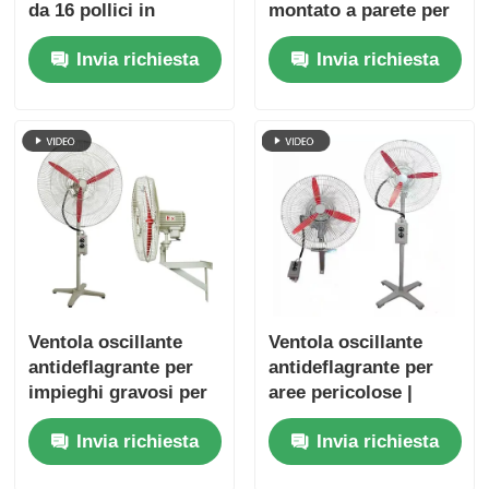
da 16 pollici in
montato a parete per
alluminio ATEX
aree pericolose
Invia richiesta
Invia richiesta
montato a parete
Ventola oscillante
Ventola oscillante
antideflagrante per
antideflagrante per
impieghi gravosi per
aree pericolose |
aree industriali
Certificato ATEX
Invia richiesta
Invia richiesta
pericolose