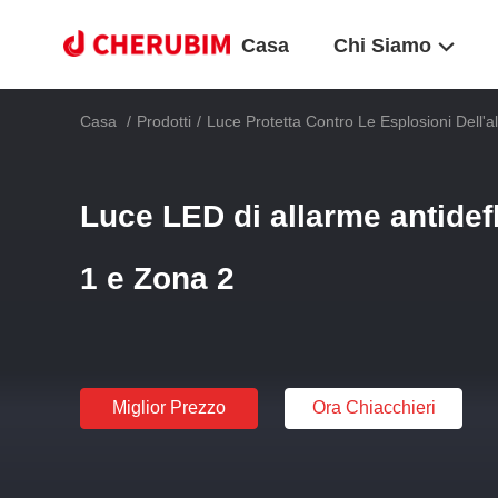
Casa
Chi Siamo
Casa
/
Prodotti
/
Luce Protetta Contro Le Esplosioni Dell'a
Luce LED di allarme antidef
1 e Zona 2
Miglior Prezzo
Ora Chiacchieri