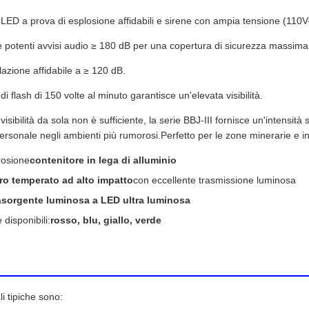
 LED a prova di esplosione affidabili e sirene con ampia tensione (110
ce potenti avvisi audio ≥ 180 dB per una copertura di sicurezza massima
lazione affidabile a ≥ 120 dB.
di flash di 150 volte al minuto garantisce un'elevata visibilità.
sibilità da sola non è sufficiente, la serie BBJ-III fornisce un'intensità
 personale negli ambienti più rumorosi.Perfetto per le zone minerarie e ind
rrosione
contenitore in lega di alluminio
ro temperato ad alto impatto
con eccellente trasmissione luminosa
a
sorgente luminosa a LED ultra luminosa
 disponibili:
rosso, blu, giallo, verde
li tipiche sono: