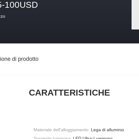
5-100USD
zzo
ione di prodotto
CARATTERISTICHE
Materiale dell'alloggiamento:
Lega di alluminio
Sorgente luminosa:
LED Ultra-Luminoso