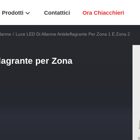
Prodotti
Contattici
Ora Chiacchieri
llarme
/
Luce LED Di Allarme Antideflagrante Per Zona 1 E Zona 2
lagrante per Zona