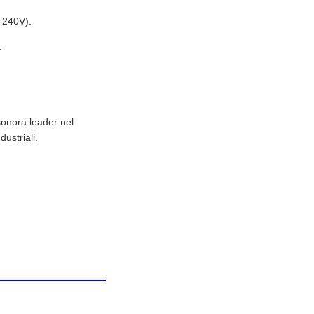
V-240V).
.
 sonora leader nel
ustriali.