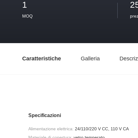
1
2
MOQ
pre
Caratteristiche
Galleria
Descriz
Specificazioni
Alimentazione elettrica:
24/110/220 V CC, 110 V CA
Materiale di copertura:
vetro temperato