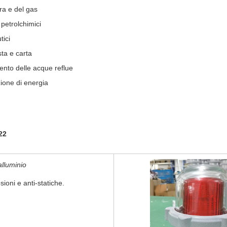
era e del gas
 petrolchimici
tici
ta e carta
mento delle acque reflue
zione di energia
22
alluminio
sioni e anti-statiche.