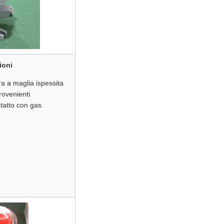
ioni
a a maglia ispessita
rovenienti
ntatto con gas