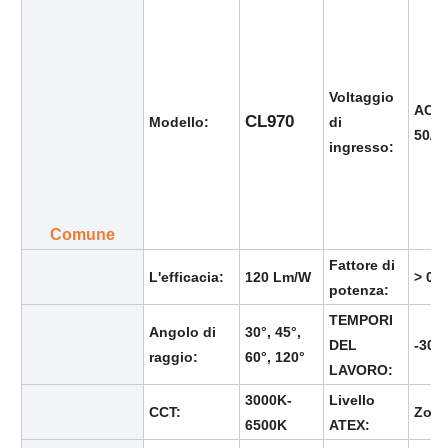
Fatory Tour
Voltaggio
AC 1
CL970
Controllo di qualità
Modello:
di
50/6
ingresso:
Contattaci
Comune
Richiedere un preventivo
Fattore di
L'efficacia:
120 Lm/W
> 0.9
potenza:
Illuminazione protetta contro le esplosioni
TEMPORI
Angolo di
30°, 45°,
DEL
-30 °
raggio:
60°, 120°
LAVORO:
Luce protetta contro le esplosioni dell'allarme
3000K-
Livello
CCT:
Zona
6500K
ATEX:
ventilatore antideflagrante