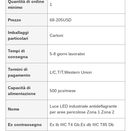
Quantità di ordine
1
minimo
Prezzo
68-205USD
Imballaggi
Cartoni
particolari
Tempi di
5-8 giorni lavorativi
consegna
Termini di
L/C,T/T,Western Union
pagamento
Capacità di
500 pcs/mese
alimentazione
Luce LED industriale antideflagrante
Nome
per aree pericolose Zona 1 Zona 2
Ex contrassegno
Ex tb IIIC T4 Gb;Ex db IIIC T85 Db