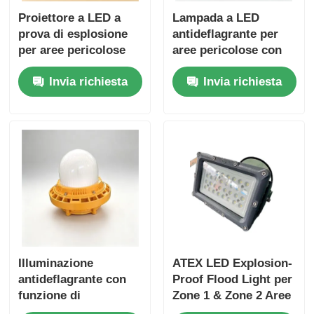
Proiettore a LED a
Lampada a LED
prova di esplosione
antideflagrante per
per aree pericolose
aree pericolose con
con costruzione
protezione IP66 e
Invia richiesta
Invia richiesta
durevole
ingresso di tensione
ampia 100-277VAC
Illuminazione
ATEX LED Explosion-
antideflagrante con
Proof Flood Light per
funzione di
Zone 1 & Zone 2 Aree
protezione IP66 per
Pericolose