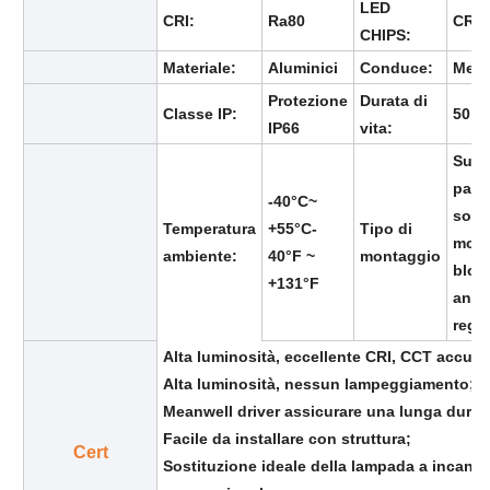
LED
CRI:
Ra80
CRE
CHIPS:
Casella a prova di esplosione
Materiale:
Aluminici
Conduce:
Mean
Protezione
Durata di
Classe IP:
50,0
interruttore antideflagrante
IP66
vita:
Supp
paret
Glandole di cavi a prova di esplosione
-40°C~
soffi
Temperatura
+55°C-
Tipo di
mont
ambiente:
40°F ~
montaggio
spina ed incavo protetti contro le esplosioni
bloc
+131°F
ango
rego
Alta luminosità, eccellente CRI, CCT accura
Alta luminosità, nessun lampeggiamento;
Meanwell driver assicurare una lunga durata
Facile da installare con struttura;
Cert
Sostituzione ideale della lampada a incan