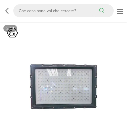
3
/
4