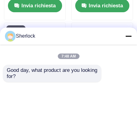
Invia richiesta
Invia richiesta
aree pericolose
Sherlock
7:48 AM
Good day, what product are you looking 
for?
Luce a LED a prova di
Apparecchio di
esplosione con vetro
illuminazione a LED
temperato e
antideflagrante |
anticorrosione per
Alloggiamento in
Invia richiesta
Invia richiesta
zone industriali
alluminio pressofuso
pericolose