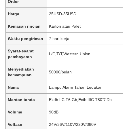
Order
Harga
25USD-35USD
Kemasan rincian
Karton atau Palet
Waktu pengiriman
7 hari kerja
Syarat-syarat
L/C,T/T,Western Union
pembayaran
Menyediakan
50000/bulan
kemampuan
Nama
Lampu Alarm Tahan Ledakan
Mantan tanda
Exdb IIC T6 Gb;Extb IIIC T80℃Db
Volume
90dB
Voltase
24V/36V/110V/220V/380V