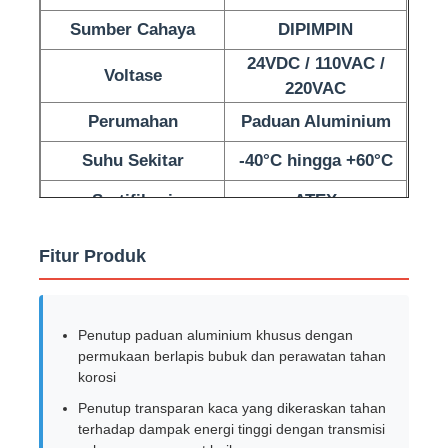
Sumber Cahaya
DIPIMPIN
Wisata pabrik
24VDC / 110VAC /
Voltase
220VAC
Kontrol kualitas
Perumahan
Paduan Aluminium
Suhu Sekitar
-40°C hingga +60°C
Hubungi kami
Sertifikasi
ATEX
Quote request suatu
Fitur Produk
Pencahayaan Bukti Ledakan
Penutup paduan aluminium khusus dengan
permukaan berlapis bubuk dan perawatan tahan
Lampu Alarm Tahan Ledakan
korosi
Penutup transparan kaca yang dikeraskan tahan
terhadap dampak energi tinggi dengan transmisi
kipas anti ledakan