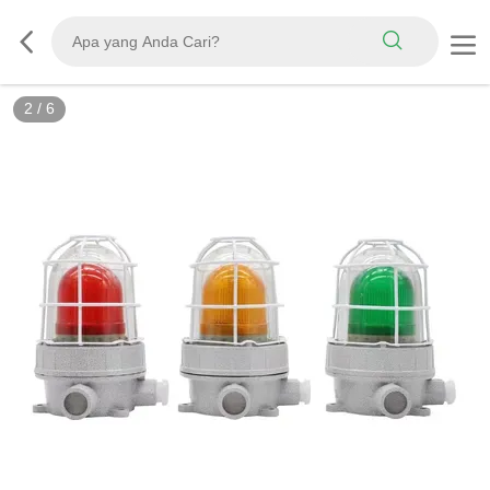
2
/
6