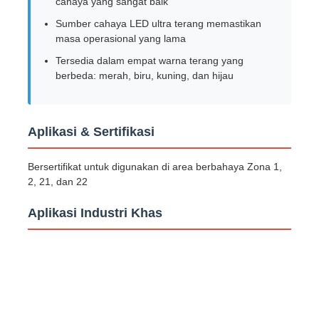
cahaya yang sangat baik
Sumber cahaya LED ultra terang memastikan
Kotak Buktinya Ledakan
masa operasional yang lama
Tersedia dalam empat warna terang yang
berbeda: merah, biru, kuning, dan hijau
saklar tahan ledakan
Kelenjar Kabel Buktinya Ledakan
Aplikasi & Sertifikasi
Bersertifikat untuk digunakan di area berbahaya Zona 1,
colokan dan soket anti ledakan
2, 21, dan 22
Aplikasi Industri Khas