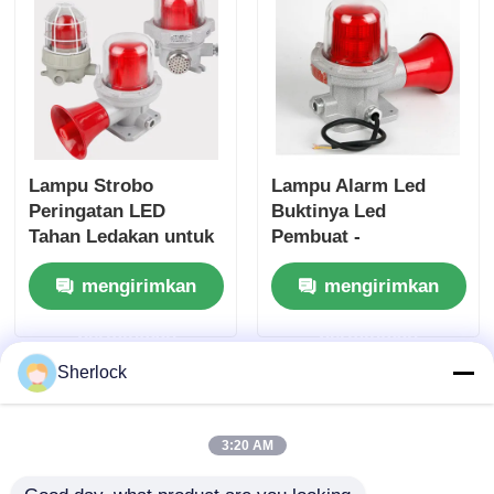
Lampu Strobo
Lampu Alarm Led
Peringatan LED
Buktinya Led
Tahan Ledakan untuk
Pembuat -
Keamanan Pabrik
Pengiriman Cepat
mengirimkan
mengirimkan
permintaan
permintaan
Sherlock
3:20 AM