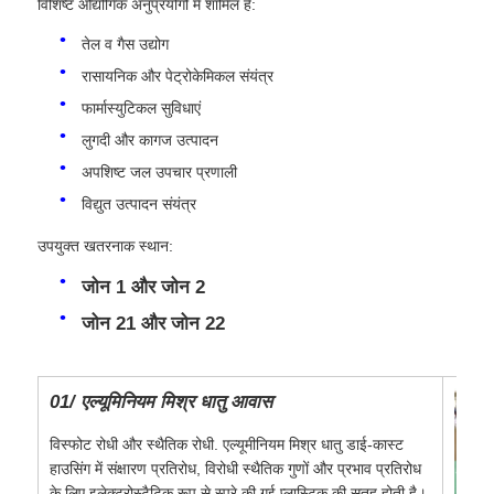
विशिष्ट औद्योगिक अनुप्रयोगों में शामिल हैं:
तेल व गैस उद्योग
फैक्टरी यात्रा
रासायनिक और पेट्रोकेमिकल संयंत्र
फार्मास्युटिकल सुविधाएं
गुणवत्ता नियंत्रण
लुगदी और कागज उत्पादन
अपशिष्ट जल उपचार प्रणाली
हमसे संपर्क करें
विद्युत उत्पादन संयंत्र
उपयुक्त खतरनाक स्थान:
एक बोली का अनुरोध
जोन 1 और जोन 2
जोन 21 और जोन 22
विस्फोट प्रूफ प्रकाश
01/ एल्यूमिनियम मिश्र धातु आवास
विस्फोट रोधी अलार्म लाइट
विस्फोट रोधी और स्थैतिक रोधी. एल्यूमीनियम मिश्र धातु डाई-कास्ट
हाउसिंग में संक्षारण प्रतिरोध, विरोधी स्थैतिक गुणों और प्रभाव प्रतिरोध
विस्फोट रोधी पंखा
के लिए इलेक्ट्रोस्टैटिक रूप से स्प्रे की गई प्लास्टिक की सतह होती है।