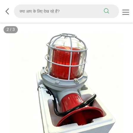
2
/
3