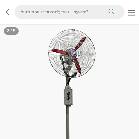
2
/
5