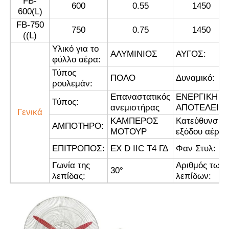
FB-
600
0.55
1450
600(L)
FB-750
Γύρος εργοστασίων
750
0.75
1450
((L)
Υλικό για το
ΑΛΥΜΙΝΙΟΣ
ΑΥΓΟΣ:
φύλλο αέρα:
Ποιοτικός έλεγχος
Τύπος
ΠΟΛΟ
Δυναμικό:
ρουλεμάν:
επαφή
Επαναστατικός
ΕΝΕΡΓΙΚΗ
Τύπος:
ανεμιστήρας
ΑΠΟΤΕΛΕΙΑ:
Γενικά
ΚΑΜΠΕΡΟΣ
Κατεύθυνση
ΑΜΠΟΤΗΡΟ:
Ζητήστε ένα απόσπασμα
ΜΟΤΟΥΡ
εξόδου αέρα:
ΕΠΙΤΡΟΠΟΣ:
EX D IIC T4 ΓΔ
Φαν Στυλ:
Explosionproof φωτισμός
Γωνία της
Αριθμός των
30
°
λεπίδας:
λεπίδων:
Explosionproof φως συναγερμών
ανεμιστήρας με προστασία από έκρηξη