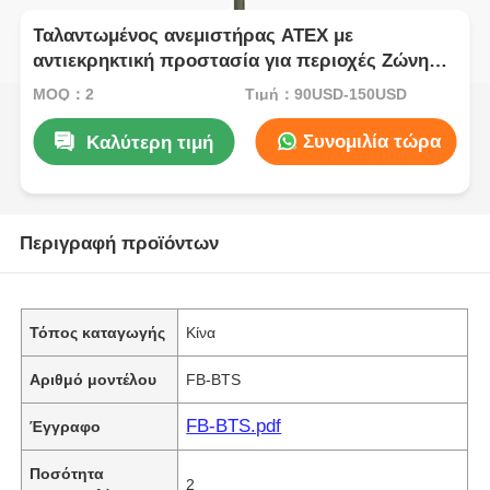
Ταλαντωμένος ανεμιστήρας ATEX με
αντιεκρηκτική προστασία για περιοχές Ζώνης 1
& Ζώνης 2
MOQ：2
Τιμή：90USD-150USD
Συνομιλία τώρα
Καλύτερη τιμή
Περιγραφή προϊόντων
Τόπος καταγωγής
Κίνα
Αριθμό μοντέλου
FB-BTS
FB-BTS.pdf
Έγγραφο
Ποσότητα
2