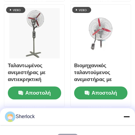
ερώτησης
ερώτησης
ανεμιστήρα επίτοιχος
αερίου
Ταλαντωμένος
Βιομηχανικός
ανεμιστήρας με
ταλαντούμενος
αντιεκρηκτική
ανεμιστήρας με
προστασία για
προστασία από
Αποστολή
Αποστολή
επικίνδυνες θέσεις
έκρηξη με
ρυθμιζόμενη
ερώτησης
ερώτησης
ταλάντωση
Sherlock