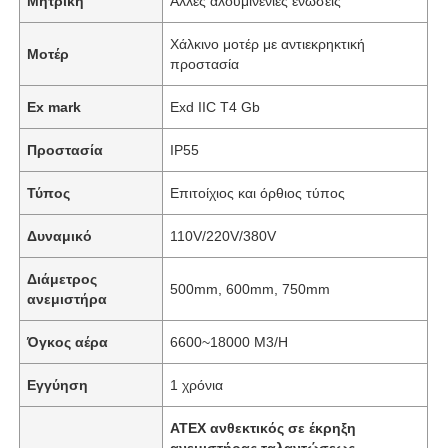
Μητρική
Άλλες αλουμινένιες ενώσεις
Χάλκινο μοτέρ με αντιεκρηκτική
Μοτέρ
προστασία
Ex mark
Exd IIC T4 Gb
Προστασία
IP55
Τύπος
Επιτοίχιος και όρθιος τύπος
Δυναμικό
110V/220V/380V
Διάμετρος
500mm, 600mm, 750mm
ανεμιστήρα
Όγκος αέρα
6600~18000 M3/H
Εγγύηση
1 χρόνια
ATEX ανθεκτικός σε έκρηξη
ανεμιστήρας ταλαντώσεως