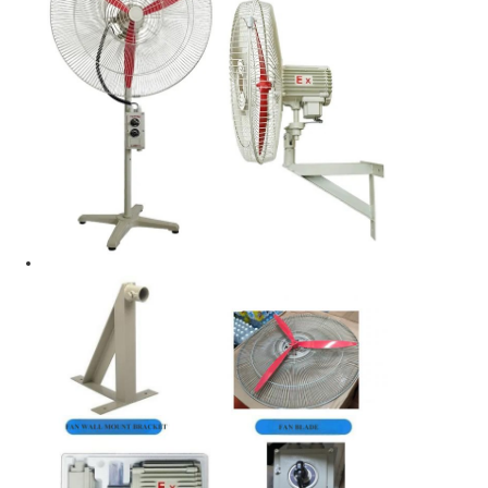
Πυροσβεστικό κουτί
αντιεκρηκτικός διακόπτης
Πυροσβεστικά αδένες καλωδίων
explosionproof βούλωμα και υποδοχή