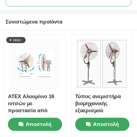
Συνιστώμενα προϊόντα
ATEX Αλουμίνιο 16
Τύπος ανεμιστήρα
ιντσών με
βιομηχανικής
προστασία από
εξαερισμού
έκρηξη
ανθεκτικού σε έκρηξη
Αποστολή
Αποστολή
αναπνευστήρα
για εγκαταστάσεις
ταλαντευόμενου
πετρελαίου / φυσικού