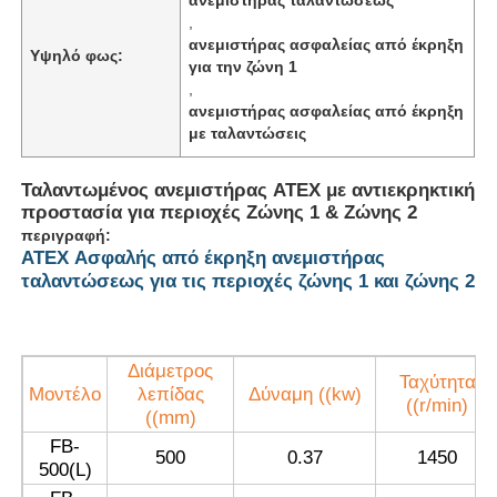
,
ανεμιστήρας ασφαλείας από έκρηξη
Υψηλό φως:
για την ζώνη 1
,
ανεμιστήρας ασφαλείας από έκρηξη
με ταλαντώσεις
Ταλαντωμένος ανεμιστήρας ATEX με αντιεκρηκτική
προστασία για περιοχές Ζώνης 1 & Ζώνης 2
περιγραφή:
ATEX Ασφαλής από έκρηξη ανεμιστήρας
ταλαντώσεως για τις περιοχές ζώνης 1 και ζώνης 2
Αρχική Σελίδα
Διάμετρος
Ταχύτητα
Μοντέλο
λεπίδας
Δύναμη ((kw)
((r/min)
((mm)
Προϊόντα
FB-
500
0.37
1450
500(L)
Σχετικά με εμάς