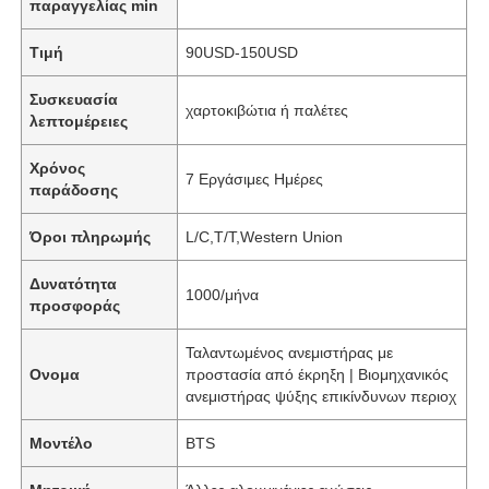
παραγγελίας min
Τιμή
90USD-150USD
Συσκευασία
χαρτοκιβώτια ή παλέτες
λεπτομέρειες
Χρόνος
7 Εργάσιμες Ημέρες
παράδοσης
Όροι πληρωμής
L/C,T/T,Western Union
Δυνατότητα
1000/μήνα
προσφοράς
Ταλαντωμένος ανεμιστήρας με
Ονομα
προστασία από έκρηξη | Βιομηχανικός
ανεμιστήρας ψύξης επικίνδυνων περιοχ
Μοντέλο
BTS