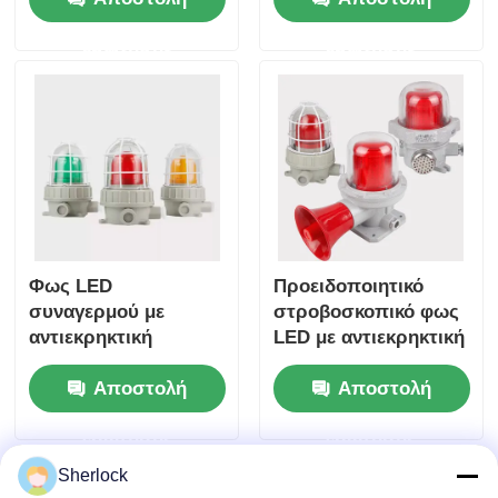
εγκαταστάσεις και
ερώτησης
ερώτησης
επικίνδυνες περιοχές
Φως LED
Προειδοποιητικό
συναγερμού με
στροβοσκοπικό φως
αντιεκρηκτική
LED με αντιεκρηκτική
προστασία για Ζώνη
προστασία για την
Αποστολή
Αποστολή
1 &amp; Ζώνη 2
ασφάλεια των φυτών
ερώτησης
ερώτησης
Sherlock