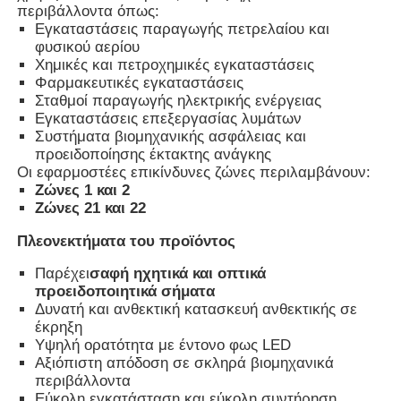
περιβάλλοντα όπως:
Εγκαταστάσεις παραγωγής πετρελαίου και
φυσικού αερίου
Πυροσβεστικό κουτί
Χημικές και πετροχημικές εγκαταστάσεις
Φαρμακευτικές εγκαταστάσεις
Σταθμοί παραγωγής ηλεκτρικής ενέργειας
αντιεκρηκτικός διακόπτης
Εγκαταστάσεις επεξεργασίας λυμάτων
Συστήματα βιομηχανικής ασφάλειας και
προειδοποίησης έκτακτης ανάγκης
Πυροσβεστικά αδένες καλωδίων
Οι εφαρμοστέες επικίνδυνες ζώνες περιλαμβάνουν:
Ζώνες 1 και 2
Ζώνες 21 και 22
explosionproof βούλωμα και υποδοχή
Πλεονεκτήματα του προϊόντος
Παρέχει
σαφή ηχητικά και οπτικά
προειδοποιητικά σήματα
Δυνατή και ανθεκτική κατασκευή ανθεκτικής σε
έκρηξη
Υψηλή ορατότητα με έντονο φως LED
Αξιόπιστη απόδοση σε σκληρά βιομηχανικά
περιβάλλοντα
Εύκολη εγκατάσταση και εύκολη συντήρηση