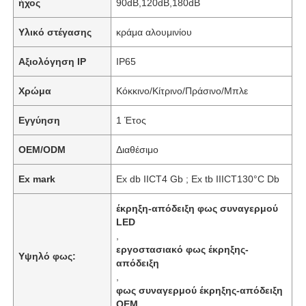
ήχος
90dB,120dB,180dB
Υλικό στέγασης
κράμα αλουμινίου
Αξιολόγηση IP
IP65
Χρώμα
Κόκκινο/Κίτρινο/Πράσινο/Μπλε
Εγγύηση
1 Έτος
OEM/ODM
Διαθέσιμο
Ex mark
Ex db IICT4 Gb ; Ex tb IIICT130°C Db
έκρηξη-απόδειξη φως συναγερμού
LED
,
εργοστασιακό φως έκρηξης-
Υψηλό φως:
απόδειξη
,
φως συναγερμού έκρηξης-απόδειξη
OEM