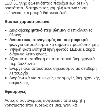
LED υψηλής φωτεινότητας παρέχει εξαιρετική
ορατότητα, διατηρώντας χαμηλή κατανάλωση
ενέργειας και μακρά διάρκεια ζωής.
Γύρος εργοστασίων
Βασικά χαρακτηριστικά
Ποιοτικός έλεγχος
Διαρκής
εκρηκτικό περίβλημα
για επικίνδυνες
θέσεις
Ακουστικός συναγερμός και αστραφτερό
επαφή
φως
για αποτελεσματικά σήματα προειδοποίησης
Υψηλή φωτεινότητα
Πηγή φωτός LED
με μακρά
διάρκεια λειτουργίας
Αξιόπιστη απόδοση σε απαιτητικά βιομηχανικά
Ζητήστε ένα απόσπασμα
περιβάλλοντα
Ενεργειακά αποδοτικός σχεδιασμός με σταθερή
λειτουργία
Explosionproof φωτισμός
Διορθωτικά για συνεχείς εφαρμογές βιομηχανικής
ασφάλειας
Explosionproof φως συναγερμών
Εφαρμογές
Αυτός ο συναγερμός ασφαλείας από έκρηξη
ανεμιστήρας με προστασία από έκρηξη
χρησιμοποιείται ευρέως σε βιομηχανικά