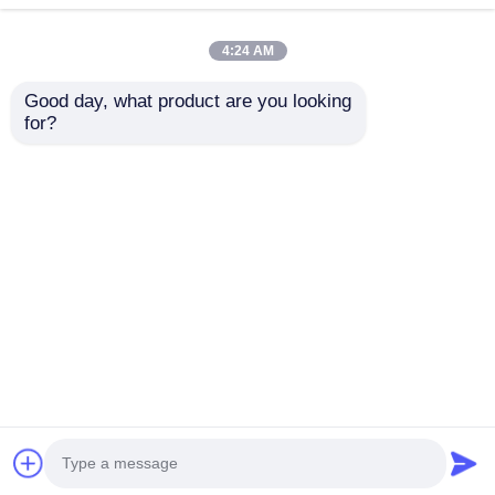
4:24 AM
Good day, what product are you looking 
for?
Προσαρμόσιμος
Alarm LED-ljus
Κατασκευαστής
dammtätt
Φωτός Συναγερμού
LED με Προστασία
Αποστολή
Αποστολή
Έκρηξης - Γρήγορη
αποστολή
ερώτησης
ερώτησης
Αρχική Σελίδα
Περίπου εμείς
επαφή
Desktop Site
Sitemap
Πολιτική απορρήτου
Ποιότητα
Explosionproof φωτισμός
Κίνα
εργοστάσιο.Copyright © 2026 Ningbo VivaTrade
Technology Co., Ltd.. All Rights Reserved.