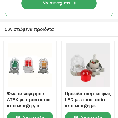
Να συνεχίσει
Συνιστώμενα προϊόντα
Φως συναγερμού
Προειδοποιητικό φως
ATEX με προστασία
LED με προστασία
από έκρηξη για
από έκρηξη με
πετρέλαιο και φυσικό
σειρήνα
Αποστολή
Αποστολή
αέριο, χημικές