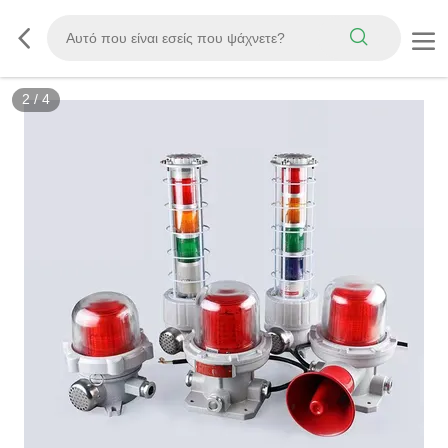
2
/
4