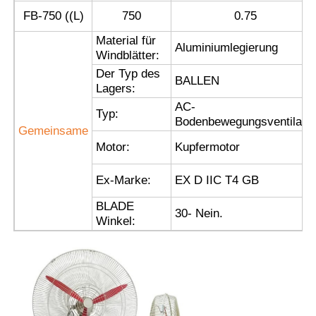
FB-750 ((L)
750
0.75
Material für
Fabrik Tour
Aluminiumlegierung
Windblätter:
Der Typ des
BALLEN
Qualitätskontrolle
Lagers:
AC-
Typ:
Bodenbewegungsventilato
Kontakt
Gemeinsame
Motor:
Kupfermotor
Referenzen
Ex-Marke:
EX D IIC T4 GB
BLADE
30
- Nein.
Explosionssichere Beleuchtung
Winkel:
Explosionssicheres Warnungs-Licht
explosionsgeschützter Ventilator