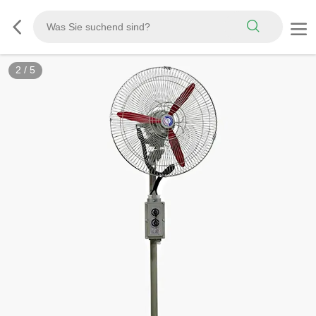
2
/
5