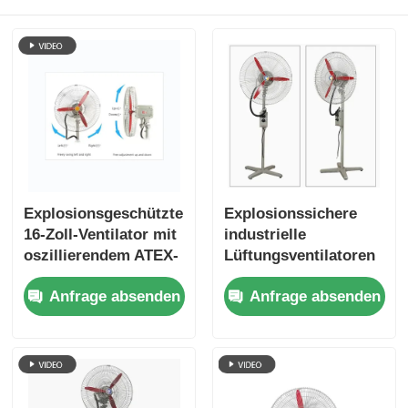
Explosionsgeschützter
Explosionssichere
16-Zoll-Ventilator mit
industrielle
oszillierendem ATEX-
Lüftungsventilatoren
Aluminium zur
für Öl- und
Anfrage absenden
Anfrage absenden
Wandmontage
Gasbetriebe