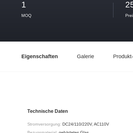
1
2
MOQ
Prei
Eigenschaften
Galerie
Produkt
Technische Daten
Stromversorgung:
DC24/110/220V, AC110V
Bezugsmaterial:
gehärtetes Glas