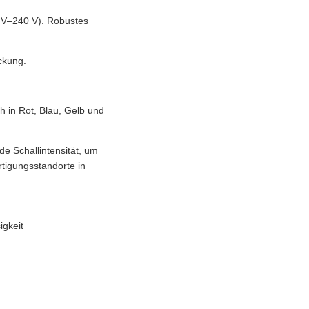
 V–240 V). Robustes
ckung.
ch in Rot, Blau, Gelb und
de Schallintensität, um
tigungsstandorte in
igkeit