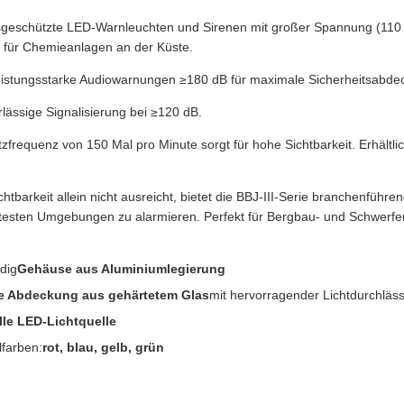
sgeschützte LED-Warnleuchten und Sirenen mit großer Spannung (110
 für Chemieanlagen an der Küste.
t leistungsstarke Audiowarnungen ≥180 dB für maximale Sicherheitsabde
rlässige Signalisierung bei ≥120 dB.
itzfrequenz von 150 Mal pro Minute sorgt für hohe Sichtbarkeit. Erhältli
barkeit allein nicht ausreicht, bietet die BBJ-III-Serie branchenführen
utesten Umgebungen zu alarmieren. Perfekt für Bergbau- und Schwerfer
dig
Gehäuse aus Aluminiumlegierung
e Abdeckung aus gehärtetem Glas
mit hervorragender Lichtdurchläss
lle LED-Lichtquelle
lfarben:
rot, blau, gelb, grün