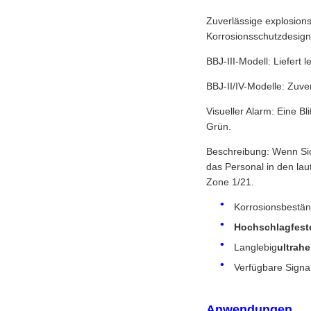
Zuverlässige explosion
Korrosionsschutzdesign
BBJ-III-Modell: Liefer
BBJ-II/IV-Modelle: Zuve
Visueller Alarm: Eine Bl
Grün.
Beschreibung: Wenn Sicht
das Personal in den la
Zone 1/21.
Korrosionsbestän
Hochschlagfest
Langlebig
ultrahe
Verfügbare Signa
Anwendungen