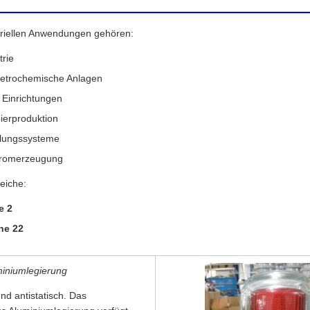
triellen Anwendungen gehören:
trie
etrochemische Anlagen
Einrichtungen
pierproduktion
lungssysteme
Stromerzeugung
eiche:
e 2
ne 22
iniumlegierung
nd antistatisch. Das