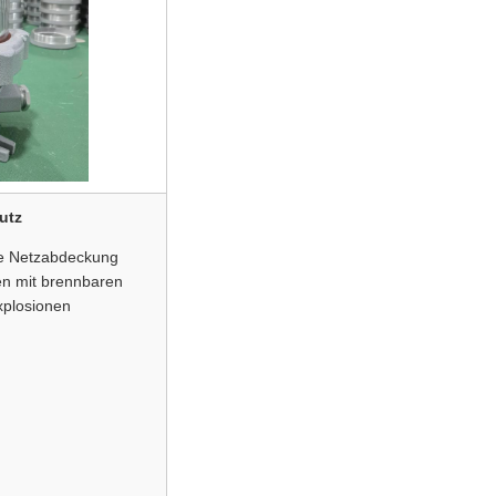
utz
kte Netzabdeckung
en mit brennbaren
xplosionen