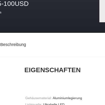
5-100USD
s
-Beschreibung
EIGENSCHAFTEN
Gehäusematerial:
Aluminiumlegierung
Lichtquelle:
Ultrahelle LED