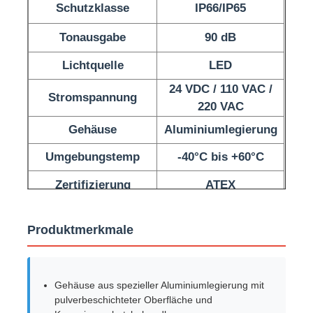
Schutzklasse
IP66/IP65
Tonausgabe
90 dB
Fabrik Tour
Lichtquelle
LED
Qualitätskontrolle
24 VDC / 110 VAC /
Stromspannung
220 VAC
Kontakt
Gehäuse
Aluminiumlegierung
Umgebungstemp
-40°C bis +60°C
Referenzen
Zertifizierung
ATEX
Explosionssichere Beleuchtung
Produktmerkmale
Explosionssicheres Warnungs-Licht
Gehäuse aus spezieller Aluminiumlegierung mit
pulverbeschichteter Oberfläche und
explosionsgeschützter Ventilator