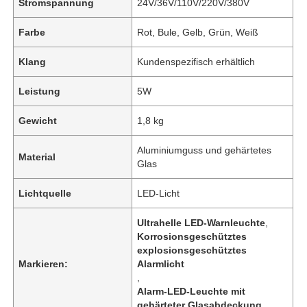
Stromspannung
24V/36V/110V/220V/380V
Farbe
Rot, Bule, Gelb, Grün, Weiß
Klang
Kundenspezifisch erhältlich
Leistung
5W
Gewicht
1,8 kg
Aluminiumguss und gehärtetes
Material
Glas
Lichtquelle
LED-Licht
Ultrahelle LED-Warnleuchte
,
Korrosionsgeschütztes
explosionsgeschütztes
Markieren:
Alarmlicht
,
Alarm-LED-Leuchte mit
gehärteter Glasabdeckung