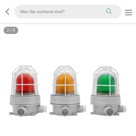
2
/
6