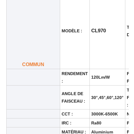
Visite d'usine
TE
CL970
MODÈLE :
D'E
Contrôle de la qualité
Contact
COMMUN
RENDEMENT
FA
Demande de soumission
120Lm/W
:
PU
TE
Éclairage anti-déflagrant
ANGLE DE
30°,45°,60°,120°
FO
FAISCEAU :
:
Lumière anti-déflagrante d'alarme
CCT :
3000K-6500K
NIV
IRC :
Ra80
PO
ventilateur antidéflagrant
MATÉRIAU :
Aluminium
PIL