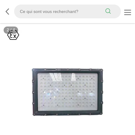
3
/
4