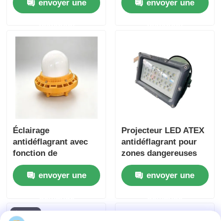
envoyer une
envoyer une
durable
protection IP66 et
entrée haute tension
demande
demande
100-277VAC
Éclairage
Projecteur LED ATEX
antidéflagrant avec
antidéflagrant pour
fonction de
zones dangereuses
protection IP66 pour
Zone 1 et Zone 2
envoyer une
envoyer une
zones dangereuses
demande
demande