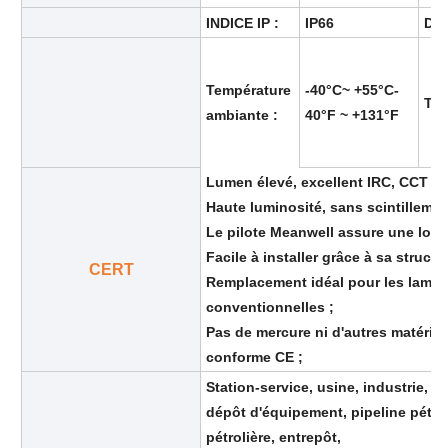
INDICE IP :
IP66
DUR
Boîte anti-explosion
Température
-40°C~ +55°C-
Typ
ambiante :
40°F ~ +131°F
interrupteur antidéflagrant
Glandes de câbles à l'épreuve des explosions
Lumen élevé, excellent IRC, CCT pr
Haute luminosité, sans scintillemen
Le pilote Meanwell assure une long
prise et prise anti-déflagrantes
Facile à installer grâce à sa structu
CERT
Remplacement idéal pour les lamp
conventionnelles ;
Pas de mercure ni d'autres matéria
conforme CE ;
Station-service, usine, industrie, 
dépôt d'équipement, pipeline pétrol
pétrolière, entrepôt,