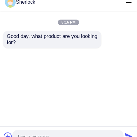
Sherlock
8:16 PM
Good day, what product are you looking 
for?
Lampe LED
L'éclairage à LED
antidéflagrante avec
résistant à l'explosion
verre trempé et
anticorrosion pour
envoyer une
envoyer une
zones industrielles
dangereuses
demande
demande
Aperçu
Au sujet de nous
Contactez-nous
Desktop Site
Plan du site
Politique de confidentialité
Qualité
Éclairage anti-déflagrant
Usine De