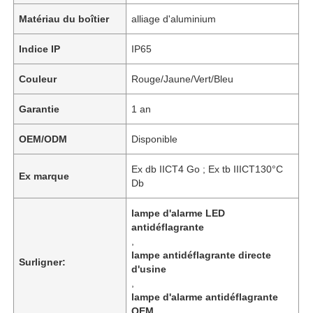
Matériau du boîtier
alliage d'aluminium
Indice IP
IP65
Couleur
Rouge/Jaune/Vert/Bleu
Garantie
1 an
OEM/ODM
Disponible
Ex db IICT4 Go ; Ex tb IIICT130°C
Ex marque
Db
lampe d'alarme LED
antidéflagrante
,
lampe antidéflagrante directe
Surligner:
d'usine
,
lampe d'alarme antidéflagrante
OEM