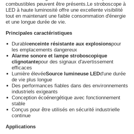
combustibles peuvent être présents.Le stroboscope à
LED à haute luminosité offre une excellente visibilité
tout en maintenant une faible consommation d'énergie
Visite d'usine
et une longue durée de vie.
Principales caractéristiques
Contrôle de la qualité
Durable
enceinte résistante aux explosions
pour
les emplacements dangereux
Contact
Alarme sonore et lampe stroboscopique
clignotante
pour des signaux d'avertissement
efficaces
Lumière élevée
Source lumineuse LED
d'une durée
Demande de soumission
de vie plus longue
Des performances fiables dans des environnements
industriels exigeants
Éclairage anti-déflagrant
Conception écoénergétique avec fonctionnement
stable
Conçus pour être utilisés en sécurité industrielle
Lumière anti-déflagrante d'alarme
continue
Applications
ventilateur antidéflagrant