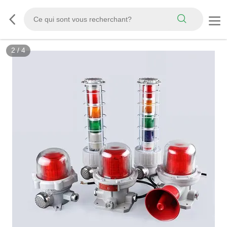
2
/
4