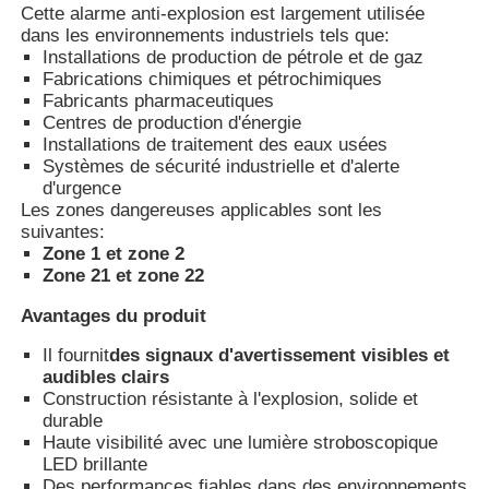
Cette alarme anti-explosion est largement utilisée
dans les environnements industriels tels que:
Installations de production de pétrole et de gaz
Boîte anti-explosion
Fabrications chimiques et pétrochimiques
Fabricants pharmaceutiques
Centres de production d'énergie
interrupteur antidéflagrant
Installations de traitement des eaux usées
Systèmes de sécurité industrielle et d'alerte
d'urgence
Glandes de câbles à l'épreuve des explosions
Les zones dangereuses applicables sont les
suivantes:
Zone 1 et zone 2
prise et prise anti-déflagrantes
Zone 21 et zone 22
Avantages du produit
Il fournit
des signaux d'avertissement visibles et
audibles clairs
Construction résistante à l'explosion, solide et
durable
Haute visibilité avec une lumière stroboscopique
LED brillante
Des performances fiables dans des environnements