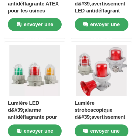
antidéflagrante ATEX
d&#39;avertissement
pour les usines
LED antidéflagrant
pétrolières et
avec sirène
envoyer une
envoyer une
gazières, les usines
chimiques et les
demande
demande
zones dangereuses
Lumière LED
Lumière
d&#39;alarme
stroboscopique
antidéflagrante pour
d&#39;avertissement
zone 1 et zone 2
LED antidéflagrante
envoyer une
envoyer une
pour la sécurité des