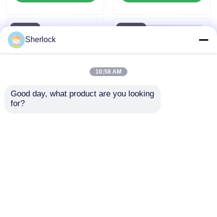
usines
demande
demande
Sherlock
10:58 AM
Good day, what product are you looking 
for?
Lumière d'alarme à
Éclairage à LED anti-
LED anti-explosion
allumage à poussière
personnalisable
envoyer une
envoyer une
demande
demande
Aperçu
Au sujet de nous
Contactez-nous
Desktop Site