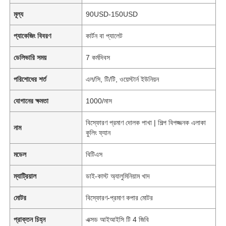
মূল্য
90USD-150USD
প্যাকেজিং বিবরণ
কার্টন বা প্যালেট
ডেলিভারি সময়
7 কর্মদিবস
পরিশোধের শর্ত
এল/সি, টি/টি, ওয়েস্টার্ন ইউনিয়ন
যোগানের ক্ষমতা
1000/মাস
বিস্ফোরণ প্রমাণ দোলক পাখা | শিল্প বিপজ্জনক এলাকা
নাম
কুলিং ফ্যান
মডেল
বিটিএস
ম্যাট্রিয়াল
ডাই-কাস্ট অ্যালুমিনিয়াম খাদ
মোটর
বিস্ফোরণ-প্রমাণ কপার মোটর
প্রাক্তন চিহ্ন
এক্সড আইআইসি টি 4 জিবি