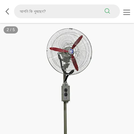
2
/
5