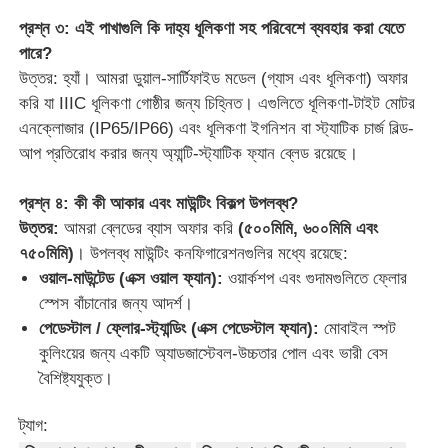
প্রশ্ন ৩: এই পাখাগুলি কি দাহ্য ধূলিকণা সহ পরিবেশে ব্যবহার করা যেতে
পারে?
উত্তর: হ্যাঁ। আমরা ডুয়াল-সার্টিফাইড মডেল (গ্যাস এবং ধূলিকণা) অফার
করি যা IIIC ধূলিকণা গোষ্ঠীর জন্য চিহ্নিত। এগুলিতে ধূলিকণা-টাইট মোটর
এনক্লোজার (IP65/IP66) এবং ধূলিকণা ইগনিশন বা স্ট্যাটিক চার্জ বিল্ড-
আপ প্রতিরোধ করার জন্য অ্যান্টি-স্ট্যাটিক ফ্যান ব্লেড রয়েছে।
প্রশ্ন ৪: কী কী আকার এবং মাউন্টিং বিকল্প উপলব্ধ?
উত্তর:
আমরা ব্লেডের ব্যাস অফার করি
(৫০০মিমি, ৬০০মিমি এবং
৭৫০মিমি)
। উপলব্ধ মাউন্টিং কনফিগারেশনগুলির মধ্যে রয়েছে:
ওয়াল-মাউন্টেড (এক্স ওয়াল ফ্যান):
ওয়ার্কশপ এবং গুদামগুলিতে ফ্লোর
স্পেস বাঁচানোর জন্য আদর্শ।
পেডেস্টাল / ফ্লোর-স্ট্যান্ডিং (এক্স পেডেস্টাল ফ্যান):
মোবাইল স্পট
কুলিংয়ের জন্য একটি অ্যাডজাস্টেবল-উচ্চতার পোল এবং ভারী বেস
বৈশিষ্ট্যযুক্ত।
ট্যাগ: