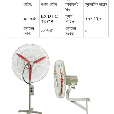
মোটর:
কপার মোটর
আউটলেট
স্বাভাবিক বাতাস
দিক:
কারখানা ভ্রমণ
EX D IIC
ফ্যান
এক্স মার্ক:
কলাম টাইপ
T4 GB
স্টাইল:
ব্লেডের
ব্লেডের
৩০
ডিগ্রী
৩
মান নিয়ন্ত্রণ
কোণ:
সংখ্যা:
আমাদের সাথে যোগাযোগ করুন
উদ্ধৃতির জন্য আবেদন
বিস্ফোরণ প্রমাণ আলো
বিস্ফোরণ প্রমাণ অ্যালার্ম লাইট
বিস্ফোরণ প্রমাণ পাখা