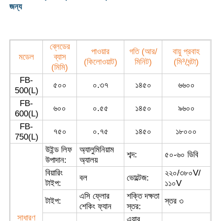
জন্য
ব্লেডের
পাওয়ার
গতি (আর/
বায়ু প্রবাহ
মডেল
ব্যাস
(কিলোওয়াট)
মিনিট)
(মি³/ঘন্টা)
(মিমি)
FB-
৫০০
০.৩৭
১৪৫০
৬৬০০
500(L)
FB-
৬০০
০.৫৫
১৪৫০
৯৬০০
600(L)
FB-
৭৫০
০.৭৫
১৪৫০
১৮০০০
750(L)
উইন্ড লিফ
অ্যালুমিনিয়াম
শব্দ:
৫০-৬০ ডিবি
বাড়ি
উপাদান:
অ্যালয়
বিয়ারিং
২২০/৩৮০V/
বল
ভোল্টেজ:
টাইপ:
১১০V
পণ্য
এসি ফ্লোর
শক্তি দক্ষতা
টাইপ:
স্তর ৩
শেকিং ফ্যান
স্তর:
সাধারণ
আমাদের সম্পর্কে
এয়ার