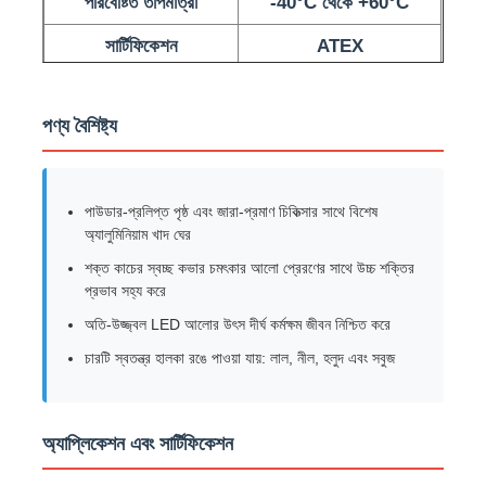
পরিবেষ্টিত তাপমাত্রা
-40°C থেকে +60°C
সার্টিফিকেশন
ATEX
কারখানা ভ্রমণ
পণ্য বৈশিষ্ট্য
মান নিয়ন্ত্রণ
আমাদের সাথে যোগাযোগ করুন
পাউডার-প্রলিপ্ত পৃষ্ঠ এবং জারা-প্রমাণ চিকিত্সার সাথে বিশেষ
অ্যালুমিনিয়াম খাদ ঘের
উদ্ধৃতির জন্য আবেদন
শক্ত কাচের স্বচ্ছ কভার চমৎকার আলো প্রেরণের সাথে উচ্চ শক্তির
প্রভাব সহ্য করে
অতি-উজ্জ্বল LED আলোর উৎস দীর্ঘ কর্মক্ষম জীবন নিশ্চিত করে
বিস্ফোরণ প্রমাণ আলো
চারটি স্বতন্ত্র হালকা রঙে পাওয়া যায়: লাল, নীল, হলুদ এবং সবুজ
বিস্ফোরণ প্রমাণ অ্যালার্ম লাইট
অ্যাপ্লিকেশন এবং সার্টিফিকেশন
বিস্ফোরণ প্রমাণ পাখা