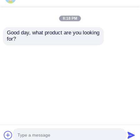
8:18 PM
Good day, what product are you looking 
for?
ধুলো-প্রমাণ অ্যালার্ম এলইডি
বাল্ক সরবরাহ: একাধিক সাউন্ড
লাইট
টোন সহ বিস্ফোরণ-প্রুফ LED
স্ট্রোব অ্যালার্ম | স্টকে
অনুসন্ধান পাঠান
অনুসন্ধান পাঠান
বাড়ি
আমাদের সম্পর্কে
আমাদের সাথে যোগাযোগ করুন
Desktop Site
সাইট ম্যাপ
গোপনীয়তা নীতি
গুণ
বিস্ফোরণ প্রমাণ আলো
চীন কারখানা.Copyright © 2026
Ningbo VivaTrade Technology Co., Ltd.. All Rights