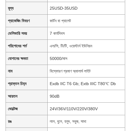
মূল্য
25USD-35USD
প্যাকেজিং বিবরণ
কার্টন বা প্যালেট
ডেলিভারি সময়
7 কার্যদিবস
পরিশোধের শর্ত
এল/সি, টি/টি, ওয়েস্টার্ন ইউনিয়ন
যোগানের ক্ষমতা
50000/মাস
নাম
বিস্ফোরণ প্রমাণ অ্যালার্ম লাইট
প্রাক্তন চিহ্ন
Exdb IIC T6 Gb; Extb IIIC T80℃ Db
আয়তন
90dB
ভোল্টেজ
24V/36V/110V/220V/380V
রঙ
লাল, বুলে, হলুদ, সবুজ, সাদা