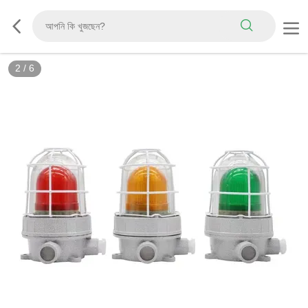
2
/
6