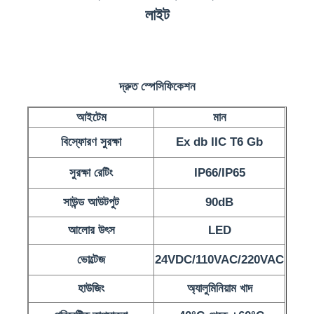
লাইট
দ্রুত স্পেসিফিকেশন
আইটেম
মান
বিস্ফোরণ সুরক্ষা
Ex db IIC T6 Gb
সুরক্ষা রেটিং
IP66/IP65
সাউন্ড আউটপুট
90dB
বাড়ি
আলোর উৎস
LED
ভোল্টেজ
24VDC/110VAC/220VAC
পণ্য
হাউজিং
অ্যালুমিনিয়াম খাদ
আমাদের সম্পর্কে