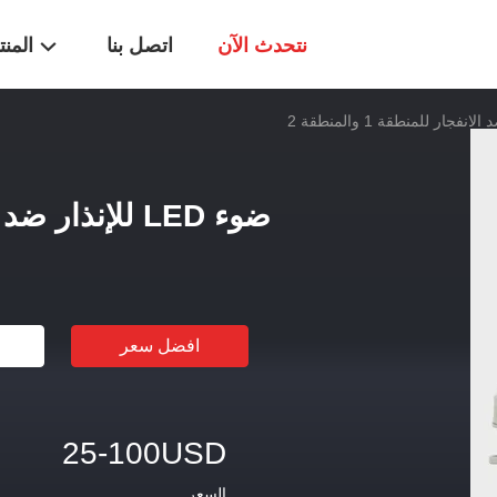
نتحدث الآن
اتصل بنا
المن
ضوء LED للإنذار ضد الانفجار للمنطقة 1 والمنطقة 2
افضل سعر
25-100USD
السعر