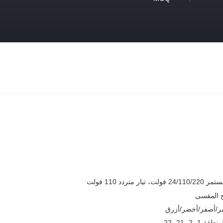
 فولت، تيار متردد 110 فولت
ج المقسى
ر/أصفر/أخضر/أزرق
نطقة 1، 2، 21، 22