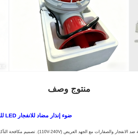
منتوج وصف
ضوء إنذار مضاد للانفجار LED للمنطقة 1 والمنطقة 2
إشارات تحذير LED موثوقة ضد الانفجار والصفارات مع الجهد 