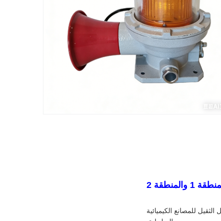
العريض (110V-240V). تصميم مكافحة التآكل الثقيل للمصانع الكيميائية