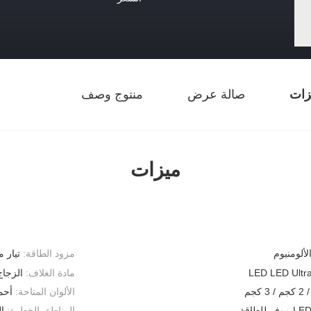
زات
صالة عرض
منتوج وصف
ميزات
لألومنيوم
مزود الطاقة:
تيار مستمر 24/110/220
LED LED Ultra
مادة الغلاف:
الزجا
الألوان المتاحة:
أحم
المناطق الخطرة:
الم