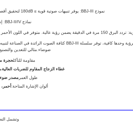
نموذج BBJ-III: يوفر تنبيهات صوتية قوية ≥ 180dB لتحقيق أقصى قدر من التغطية الأمنية.
نماذج BBJ-II/IV: إشارة موثوقة عند ≥120dB.
من رؤية عالية. متوفر في اللون الأحمر والأزرق والأصفر والأخضر.
وصف: عندما لا تكون الرؤية وحدها كافية، توفر سلسلة BBJ-III كثافة الصوت ال
ضوضاء.مثالي للتعدين والتصنيع ال
مقاومة للتآكل
حجرة من
غطاء الزجاج المقاوم للضربات العالية
م
طول العمر
مصدر ضوء LED فائق الوضو
ألوان الإشارة المتاحة:
أحمر، 
وتشمل التطب