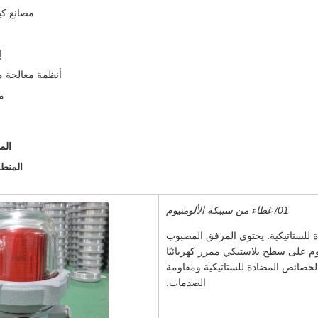
مصانع كيم
إ
أنظمة معالجة 
م
المنطقة
المنطقة 21 والم
01/ غطاء من سبيكة الألومنيوم
ة للستاتيكية. يحتوي المرفق المصبوب
وم على سطح بلاستيكي ممرر كهربائيًا
الخصائص المضادة للستاتيكية ومقاومة
الصدمات.