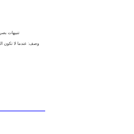
تنبيهات بصرية: تردد البرق 150 مرة في الدقيقة يض