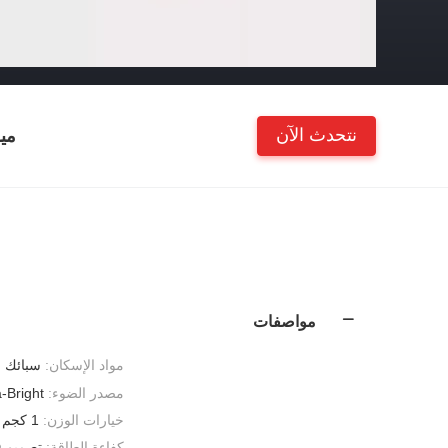
نتحدث الآن
مي
مواصفات
مواد الإسكان:
سبائك ا
مصدر الضوء:
-Bright
خيارات الوزن:
1 كجم / 2 كجم / 3 كجم
كفاءة الطاقة:
تصميم LED موفر للطاقة